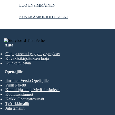
LUO ENSIMMÄINEN
KUVAKÄSIKIRJOITUKSENI
Auta
Ohje ja usein kysytyt kysymykset
Kuvakäsikirjoituksen luoja
Kuinka tulostaa
Opettajille
Ilmainen Versio Opettajille
Piirin Paketit
Koulukirjastot ja Mediakeskukset
Koulutusistunnot
Kaikki Opettajaresurssit
Työarkkimallit
Julistemallit