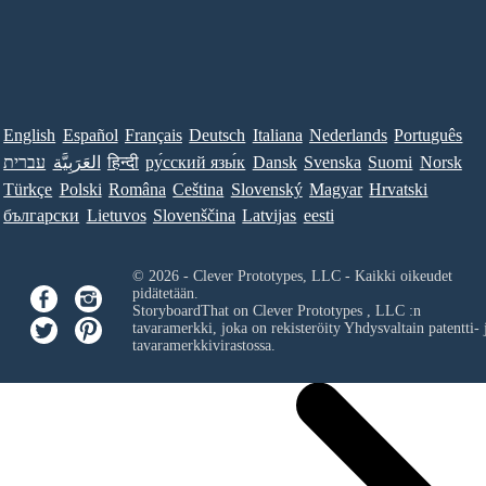
English
Español
Français
Deutsch
Italiana
Nederlands
Português
עברית
العَرَبِيَّة
हिन्दी
ру́сский язы́к
Dansk
Svenska
Suomi
Norsk
Türkçe
Polski
Româna
Ceština
Slovenský
Magyar
Hrvatski
български
Lietuvos
Slovenščina
Latvijas
eesti
© 2026 - Clever Prototypes, LLC - Kaikki oikeudet
pidätetään.
StoryboardThat on
Clever Prototypes , LLC
:n
tavaramerkki, joka on rekisteröity Yhdysvaltain patentti- 
tavaramerkkivirastossa.