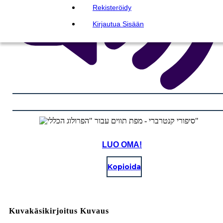
Rekisteröidy
Kirjautua Sisään
LUO OMA!
Kopioida
Kuvakäsikirjoitus Kuvaus