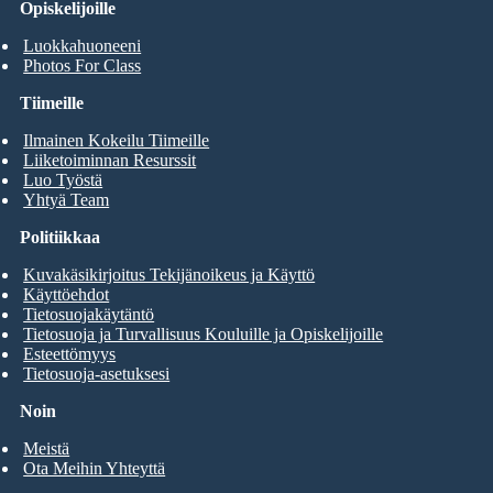
Opiskelijoille
Luokkahuoneeni
Photos For Class
Tiimeille
Ilmainen Kokeilu Tiimeille
Liiketoiminnan Resurssit
Luo Työstä
Yhtyä Team
Politiikkaa
Kuvakäsikirjoitus Tekijänoikeus ja Käyttö
Käyttöehdot
Tietosuojakäytäntö
Tietosuoja ja Turvallisuus Kouluille ja Opiskelijoille
Esteettömyys
Tietosuoja-asetuksesi
Noin
Meistä
Ota Meihin Yhteyttä