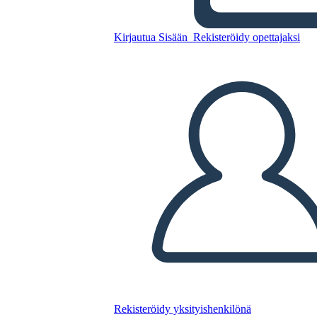
סיפורי קנטרברי - מפת תווים
עבור "הפרולוג הכללי"
Kirjautua Sisään
Rekisteröidy opettajaksi
Kopioi tämä kuvakäsikirjoitus
LUO KUVAKÄSIKIRJOITUS
TOISTA DIAESITYS
LUE MINULLE
Rekisteröidy yksityishenkilönä