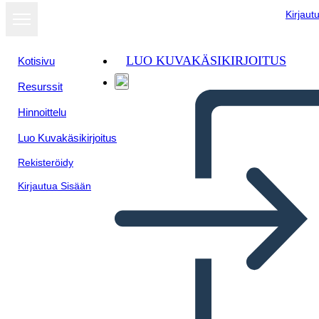
Kirjaut
LUO KUVAKÄSIKIRJOITUS
Kotisivu
Resurssit
Hinnoittelu
Luo Kuvakäsikirjoitus
Rekisteröidy
Kirjautua Sisään