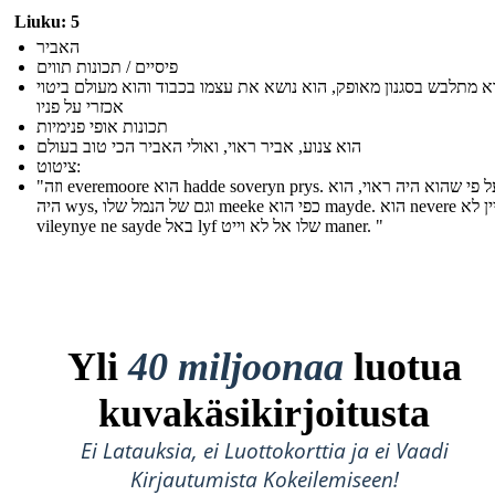
Liuku: 5
האביר
פיסיים / תכונות תווים
א מתלבש בסגנון מאופק, הוא נושא את עצמו בכבוד והוא מעולם ביטוי
אכזרי על פניו
תכונות אופי פנימיות
הוא צנוע, אביר ראוי, ואולי האביר הכי טוב בעולם
ציטוט:
"וזה everemoore הוא hadde soveryn prys. ואף על פי שהוא היה ראוי, הוא
היה wys, וגם של הנמל שלו meeke כפי הוא mayde. הוא nevere עדיין לא
vileynye ne sayde באל lyf שלו אל לא וייט maner. "
Yli
40 miljoonaa
luotua
kuvakäsikirjoitusta
Ei Latauksia, ei Luottokorttia ja ei Vaadi
Kirjautumista Kokeilemiseen!