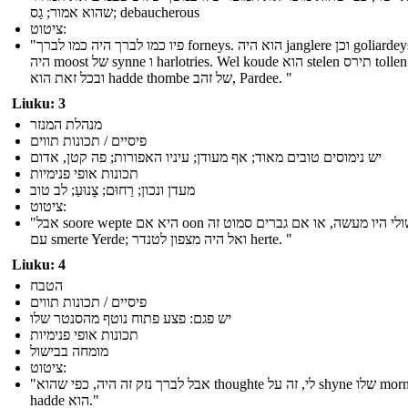
שהוא אמור; גַס; debaucherous
ציטוט:
"פיו כמו לברך היה כמו לברך forneys. הוא היה janglere וכן goliardeys, וזה
היה moost של synne ו harlotries. Wel koude הוא stelen תירס tollen thries;
ובכל זאת הוא hadde thombe של זהב, Pardee. "
Liuku: 3
מנהלת המנזר
פיסיים / תכונות תווים
יש נימוסים טובים מאוד; אף מעודן; עיניו האפורות; פה קטן, אדום
תכונות אופי פנימיות
מעדן ונכון; רַחוּם; צָנוּעַ; לב טוב
ציטוט:
"אבל soore wepte היא אם oon של שולי היו מעשה, או אם גברים סמוט זה
עם smerte Yerde; ואל היה מצפון לטנדר herte. "
Liuku: 4
הטבח
פיסיים / תכונות תווים
יש פגם: פצע פתוח נוטף מהסנטר שלו
תכונות אופי פנימיות
מומחה בבישול
ציטוט:
"אבל לברך נזק זה היה, כפי שהוא thoughte לי, זה על shyne שלו mormal
hadde הוא."