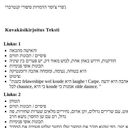
ג'פרי צ'וסר הדמויות סיפורי קנטרברי
Kuvakäsikirjoitus Teksti
Liuku: 1
והאישה מהבאה
פיסיים / תכונות תווים
הזדקנות, חירש באוזן אחת, לבוש מאוד דק, יש פערים בין שיניה
תכונות אופי פנימיות
היא בטוחה, נעימה, ומומחה אהבה ורומנטיקה
ציטוט:
"בשנת felaweshipe wel koude היא laughe ו Carpe. סעדי אהבה היא ידעה
לכל chaunce, כי היא koude אמנות כי olde daunce. "
Liuku: 2
הטוחן
פיסיים / תכונות תווים
ט, עם שרירים גדולים, זקן אדום, נחיריים מלאים שערות שחורות, פה
גדול, רם עם שן החסר; נושא חרב
תכונות אופי פנימיות
 ישר, כפי שהוא מוכר את המוצר שלו במשך שלוש פעמים את המחיר