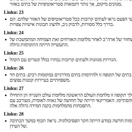
מגוונים מיקום, אך נותר דוגמאות סטריאוטיפיות של בתים באזור.
Liuku: 23
י הפעם נראו לעתים קרובות ככל סטריאוטיפים של האזור שלהם. הם
בדרך כלל מסורות, לדבוק ניב, ולהציג תכונות אישיות צפויות.
Liuku: 24
חזור של ארה"ב לאחר מלחמת האזרחים ואת הצמיחה המתמשכת של
התעשייה הייתה התקדמות גדולה.
Liuku: 25
הגדרות מגוונות ולעתים קרובות נבחרו בגלל קשרים עם הקהל.
Liuku: 26
בתים של תקופה זו ולהידמות בתים מודרניים במקומות רבים. בתים חד
משפחתיים בעיירות קטנות נפוצים.
Liuku: 27
ך תקופה זו מלחמת העולם הראשונה מלחמת עולם השנייה הן התחילו
הסתיימו. האמריקאי הייתה של תחושה של גאווה לאומית, מעורבב עם
התפכחות מהמלחמות בקנה המידה גדולה אלה.
Liuku: 28
ות חדשה במדע הייתה חקר הפסיכולוגיה. נראה תכוף במשך הכתיבה
של העידן.