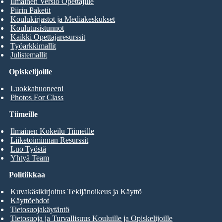
Ilmainen Versio Opettajille
Piirin Paketit
Koulukirjastot ja Mediakeskukset
Koulutusistunnot
Kaikki Opettajaresurssit
Työarkkimallit
Julistemallit
Opiskelijoille
Luokkahuoneeni
Photos For Class
Tiimeille
Ilmainen Kokeilu Tiimeille
Liiketoiminnan Resurssit
Luo Työstä
Yhtyä Team
Politiikkaa
Kuvakäsikirjoitus Tekijänoikeus ja Käyttö
Käyttöehdot
Tietosuojakäytäntö
Tietosuoja ja Turvallisuus Kouluille ja Opiskelijoille