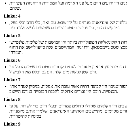
נים היו ידועים חיים מעל פני האדמה ועל המסורות הרוחניות העשירות
שלהם.
Liuku: 4
לוגיה של אינדיאנים מגוונים על ידי שבט. עם זאת, כלי חרס וכלי נשק,
כמו קשת החץ, היו פריטים סטנדרטיים המשמשים לבשל ולצוד עם.
Liuku: 5
ות הקולוניאליות הפופולריות ביותר היו המושבות של פלימות פלנטיישן
סצ'וסטס ג'יימסטאון, וירג'יניה. המתיישבים אלה סייעו ליישב את החוף
המזרחי.
Liuku: 6
היו מבני עץ או אבן מסורתי. לעתים קרובות מטבחים שימוקמו על גבי
זרם קטן לגישת מים קלה. הם גם יכללו מוקד לבישול.
Liuku: 7
"הפוריטנים" היו קבוצה דתית אשר עזבה את אנגליה, בניסיון לטהר את
הכנסייה. רובם היו נוצרים אדוקים להכנת הכנסייה במרכז היישוב.
Liuku: 8
בים היו חקלאים שגידלו גידולים צמחיים ובעלי חיים כדי לשרוד. על פי
רים מסוימים, מתיישבים הסתייעו האינדיאנים, שלמדו אותם מיומנויות
בסיסיות להישרדות.
Liuku: 9