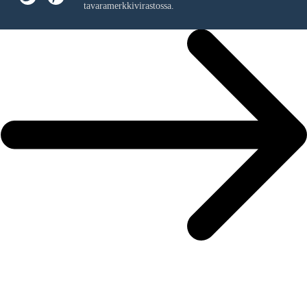
tavaramerkkivirastossa.