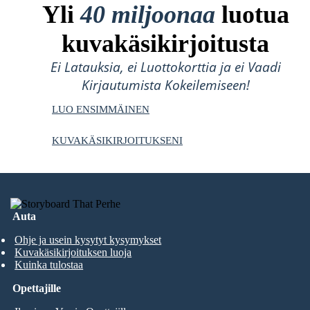
Yli
40 miljoonaa
luotua
kuvakäsikirjoitusta
Ei Latauksia, ei Luottokorttia ja ei Vaadi
Kirjautumista Kokeilemiseen!
LUO ENSIMMÄINEN
KUVAKÄSIKIRJOITUKSENI
Auta
Ohje ja usein kysytyt kysymykset
Kuvakäsikirjoituksen luoja
Kuinka tulostaa
Opettajille