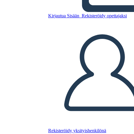
Kirjautua Sisään
Rekisteröidy opettajaksi
תנועות ספרותיות אמריקניות -
מאפייני התקופות
Kopioi tämä kuvakäsikirjoitus
LUO KUVAKÄSIKIRJOITUS
TOISTA DIAESITYS
LUE MINULLE
Rekisteröidy yksityishenkilönä