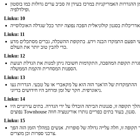
ן ההגדרות האמריקניות במרכז בעידן זה סביב ערים גדולות כמו בוסטון
ופילדלפיה.
Liuku: 10
Liuku: 11
י הפעם התמקדו הבנה וידע. בתקופת ההשכלה, גברים מסתכלים מדע
כדי להבין טוב יותר את העולם.
Liuku: 12
רת תקופת המהפכה, התקדמות חשובה ניתן למנות את הגדלת תנועת
הספנות המסחרית והקמת הממשלה.
Liuku: 13
ההתמקדות של הז'אנר הזה הוא על מקאברי או על טבעי. הגדרות נעו
גיאוגרפית. חקר של זמן ומרחב היו חידושים בדיוני.
Liuku: 14
לך תקופה זו, סגנונות הביתה הובדלו על ידי הגדרה. בתים עירוניים היו
נפוצים Townhouse סגנון, בעוד בתים כפריים נותרו אורינטציה חווה.
Liuku: 15
תקופה זו, חלה עלייה גדולה של סופרות. אנשים במהלך הזמן הזה הפך
צרכני ספרות וכן מוצרים.