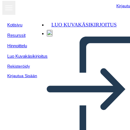
Kirjaut
LUO KUVAKÄSIKIRJOITUS
Kotisivu
Resurssit
Hinnoittelu
Luo Kuvakäsikirjoitus
Rekisteröidy
Kirjautua Sisään