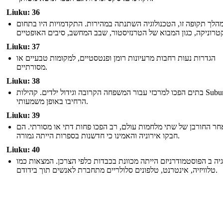
Liuku: 36
הלך תקופה זו, הטכנולוגיה השתנתה במהירות. התקדמויות היו בתחום
Liuku: 37
הגדרות נעות רחבות מרעיונות רומן ופנטסטיים, למקומות טבעיים או
מסורתיים.
Liuku: 38
בתים הפכו למרכזי עבור המשפחה הקרובה וגידול ילדים. קהילות Suburban
הרחיבו באופן משמעותי.
Liuku: 39
חר החורבן של שתי מלחמות עולם, רב הפכו פחות דתי או מסורתי. הם
חבקו אירוניה והאמינו כי חדשנות בספרות הייתה גמורה.
Liuku: 40
גיה ב הפוסטמודרניזם הייתה מכוונת בכבדות כלפי הצרכן. המצאות כמו
טלוויזיה, אינטרנט, טלפונים סלולריים מתחברת לאנשים תוך בידודם.