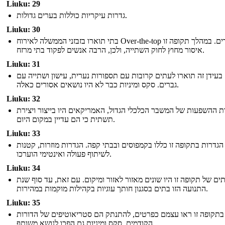
Liuku: 29
גדרות עיקריות כוללות בערים גדולות.
Liuku: 30
בתי תוארו בזבזני הממשלה לאירוח Over-the-top הצדדים. במהלך תקופה זו
איסור מחוץ לחוק השתייה, ולכן, הרבה אנשים לפקוד בתי מרזח.
Liuku: 31
בעידן זה תוארו לעתים קרובות עם תספורות נערית, עישון ושתייה עם
גברים. סקס ומיניות כבר לא היו נושאים אסורים כאלה.
Liuku: 32
ת ההשפעות של המשבר הכלכלי הגדול, האמריקאים היו בייצור ויצירת
תשתית כי הם עדיין במקום היום.
Liuku: 33
הגדרות בתקופה זו כללו בקמפוסים ובבתי קפה. הגדרות מוזרות, קטנות
לשיתוף פעולה ואינטימי הוערכו.
Liuku: 34
ים של תקופה זו היו שונים מאזור לאזור ומיקום. עם זאת, עד סוף שנת
התנועה הזו בתים בסגנון חותך עוגיות בקהילות מוקמות במהירות.
Liuku: 35
בתקופה זו ראו עצמם כפרטים, להתנתק הם סטריאוטיפים של הדורות
הקודמים. סקס ומיניות גם הפכו לנושא משותף.