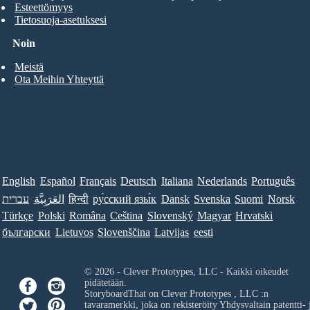
Esteettömyys
Tietosuoja-asetuksesi
Noin
Meistä
Ota Meihin Yhteyttä
English
Español
Français
Deutsch
Italiana
Nederlands
Português
Norsk
Suomi
Svenska
Dansk
ру́сский язы́к
हिन्दी
العَرَبِيَّة
עברית
Türkçe
Polski
Româna
Ceština
Slovenský
Magyar
Hrvatski
български
Lietuvos
Slovenščina
Latvijas
eesti
© 2026 - Clever Prototypes, LLC - Kaikki oikeudet
pidätetään.
StoryboardThat on
Clever Prototypes , LLC
:n
tavaramerkki, joka on rekisteröity Yhdysvaltain patentti- 