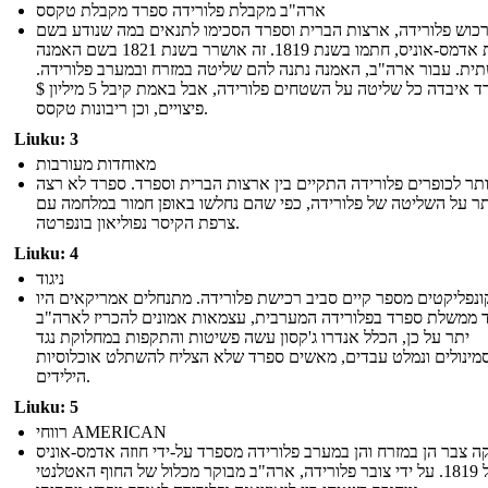
ארה"ב מקבלת פלורידה ספרד מקבלת טקסס
רכוש פלורידה, ארצות הברית וספרד הסכימו לתנאים במה שנודע בשם
אמנת אדמס-אוניס, חתמו בשנת 1819. זה אושרר בשנת 1821 בשם האמנה
ית. עבור ארה"ב, האמנה נתנה להם שליטה במזרח ובמערב פלורידה.
ספרד איבדה כל שליטה על השטחים פלורידה, אבל באמת קיבל 5 מיליון $
פיצויים, וכן ריבונות טקסס.
Liuku: 3
מאוחדות מעורבות
ותר לכופרים פלורידה התקיים בין ארצות הברית וספרד. ספרד לא רצה
תר על השליטה של ​​פלורידה, כפי שהם נחלשו באופן חמור במלחמה עם
צרפת הקיסר נפוליאון בונפרטה.
Liuku: 4
ניגוד
ונפליקטים מספר קיים סביב רכישת פלורידה. מתנחלים אמריקאים היו
 ממשלת ספרד בפלורידה המערבית, עצמאות אמונים להכריז לארה"ב
יתר על כן, הכלל אנדרו ג'קסון עשה פשיטות והתקפות במחלוקת נגד
מינולים ונמלט עבדים, מאשים ספרד שלא הצליח להשתלט אוכלוסיות
הילידים.
Liuku: 5
רווחי AMERICAN
ה צבר הן במזרח והן במערב פלורידה מספרד על-ידי חוזה אדמס-אוניס
של 1819. על ידי צובר פלורידה, ארה"ב מבוקר מכלול של החוף האטלנטי