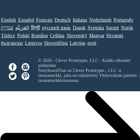
English
Español
Français
Deutsch
Italiana
Nederlands
Português
Norsk
Suomi
Svenska
Dansk
ру́сский язы́к
हिन्दी
العَرَبِيَّة
עברית
Türkçe
Polski
Româna
Ceština
Slovenský
Magyar
Hrvatski
български
Lietuvos
Slovenščina
Latvijas
eesti
© 2026 - Clever Prototypes, LLC - Kaikki oikeudet
pidätetään.
StoryboardThat on
Clever Prototypes , LLC
:n
tavaramerkki, joka on rekisteröity Yhdysvaltain patentti- 
tavaramerkkivirastossa.