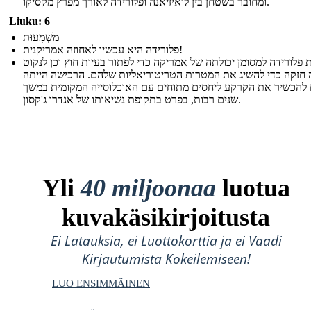
ומחובר בשטחן בין לואיזיאנה ופלורידה לאורך מפרץ מקסיקו.
Liuku: 6
מַשְׁמָעוּת
פלורידה היא עכשיו לאחוזה אמריקנית!
 פלורידה למסומן יכולתה של אמריקה כדי לפתור בעיות חוץ וכן לנקוט
חזקה כדי להשיג את המטרות הטריטוריאליות שלהם. הרכישה הייתה
 להכשיר את הקרקע ליחסים מתוחים עם האוכלוסייה המקומית במשך
שנים רבות, בפרט בתקופת נשיאותו של אנדרו ג'קסון.
Yli
40 miljoonaa
luotua
kuvakäsikirjoitusta
Ei Latauksia, ei Luottokorttia ja ei Vaadi
Kirjautumista Kokeilemiseen!
LUO ENSIMMÄINEN