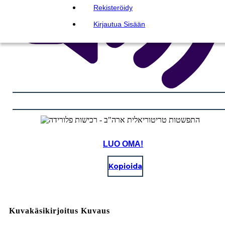
Rekisteröidy
Kirjautua Sisään
LUO OMA!
Kopioida
Kuvakäsikirjoitus Kuvaus