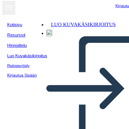
Kirjaut
LUO KUVAKÄSIKIRJOITUS
Kotisivu
Resurssit
Hinnoittelu
Luo Kuvakäsikirjoitus
Rekisteröidy
Kirjautua Sisään
התפשטות טריטוריאלית ארה"ב -