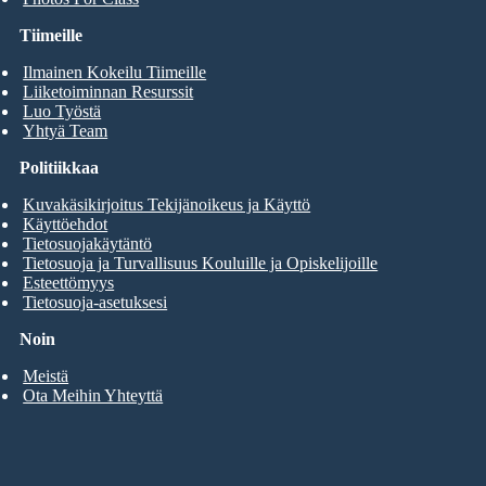
Tiimeille
Ilmainen Kokeilu Tiimeille
Liiketoiminnan Resurssit
Luo Työstä
Yhtyä Team
Politiikkaa
Kuvakäsikirjoitus Tekijänoikeus ja Käyttö
Käyttöehdot
Tietosuojakäytäntö
Tietosuoja ja Turvallisuus Kouluille ja Opiskelijoille
Esteettömyys
Tietosuoja-asetuksesi
Noin
Meistä
Ota Meihin Yhteyttä