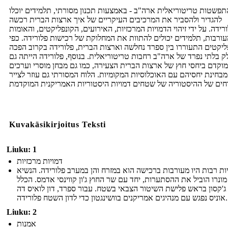
תפשטות טריטוריאלית ארה"ב - באמצעות תכנון מסורתי, תלמידים יוכלו
להגדיר ולהסביר את המרכיבים העיקריים של איך ארצות הברית רכשה
רידה. על ידי זיהוי הדמויות המרכזיות, האירועים, הקונפליקטים, והאומות
ורבות, תלמידים יכולים להתוות את המחלוקת של רכישות פלורידה. כפי
ליקטים התעוררו בין ספרד נחלשה וארצות הברית, פלורידה בקרוב הפכה
ק בלתי נפרד של ארה"ב רחבות טריטוריאלית. בנוסף, פלורידה הייתה גם
מוקדם ביחסי חוץ של ארצות הברית הצעירה, כמו גם מבחן מוסרי וערכים
מבחינת יחסיהם עם האוכלוסיות המקומיות. הלוח המסורתי גם עוזר לצייר
Kuvakäsikirjoitus Teksti
Liuku: 1
דמויות מרכזיות
ות רבות היו מעורבות ברכישה הוא במזרח והן במערב פלורידה. הנשיא
 מונרו הוביל את ההסתערות, יחד עם שר החוץ ג'ון קווינסי אדמס. הכלל
ג'קסון בראש פלישת השיטור הצבאי בשטח. עבור ספרד, דון לואיס דה
אוניס נפגש עם מנהיגים אמריקנים בוושינגטון כדי לדון השטח פלורידה.
Liuku: 2
אמנות