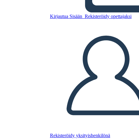
רכישות פלורידה
Kirjautua Sisään
Rekisteröidy opettajaksi
Kopioi tämä kuvakäsikirjoitus
LUO KUVAKÄSIKIRJOITUS
TOISTA DIAESITYS
LUE MINULLE
Rekisteröidy yksityishenkilönä