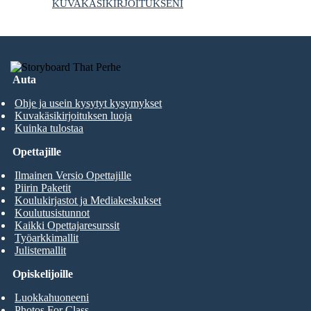
KUVAKÄSIKIRJOITUKSENI
Auta
Ohje ja usein kysytyt kysymykset
Kuvakäsikirjoituksen luoja
Kuinka tulostaa
Opettajille
Ilmainen Versio Opettajille
Piirin Paketit
Koulukirjastot ja Mediakeskukset
Koulutusistunnot
Kaikki Opettajaresurssit
Työarkkimallit
Julistemallit
Opiskelijoille
Luokkahuoneeni
Photos For Class