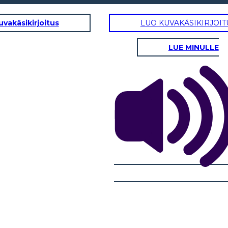
uvakäsikirjoitus
LUO KUVAKÄSIKIRJOIT
LUE MINULLE