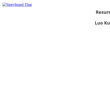
Resurs
Luo Ku