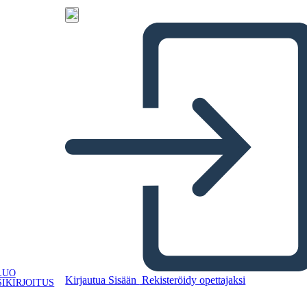
LUO
Kirjautua Sisään
Rekisteröidy opettajaksi
IKIRJOITUS