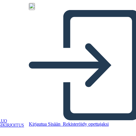
LUO
Kirjautua Sisään
Rekisteröidy opettajaksi
IKIRJOITUS