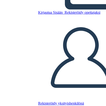
חטיבה - מספר יחיד - גרסה 2
Kirjautua Sisään
Rekisteröidy opettajaksi
Kopioi tämä kuvakäsikirjoitus
LUO KUVAKÄSIKIRJOITUS
TOISTA DIAESITYS
LUE MINULLE
Rekisteröidy yksityishenkilönä