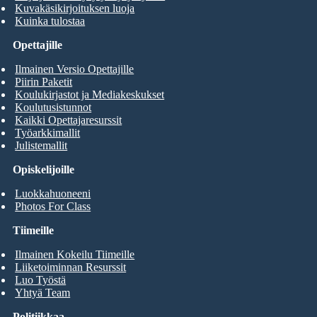
Kuvakäsikirjoituksen luoja
Kuinka tulostaa
Opettajille
Ilmainen Versio Opettajille
Piirin Paketit
Koulukirjastot ja Mediakeskukset
Koulutusistunnot
Kaikki Opettajaresurssit
Työarkkimallit
Julistemallit
Opiskelijoille
Luokkahuoneeni
Photos For Class
Tiimeille
Ilmainen Kokeilu Tiimeille
Liiketoiminnan Resurssit
Luo Työstä
Yhtyä Team
Politiikkaa