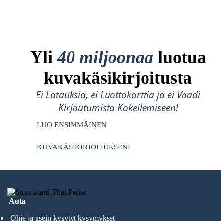
Yli
40 miljoonaa
luotua
kuvakäsikirjoitusta
Ei Latauksia, ei Luottokorttia ja ei Vaadi
Kirjautumista Kokeilemiseen!
LUO ENSIMMÄINEN
KUVAKÄSIKIRJOITUKSENI
Auta
Ohje ja usein kysytyt kysymykset