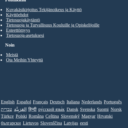
Kuvakäsikirjoitus Tekijänoikeus ja Käyttö
Käyttöehdot
Tietosuojakäytäntö
Tietosuoja ja Turvallisuus Kouluille ja Opiskelijoille
Esteettömyys
Tietosuoja-asetuksesi
Noin
Meistä
Ota Meihin Yhteyttä
English
Español
Français
Deutsch
Italiana
Nederlands
Português
עברית
العَرَبِيَّة
हिन्दी
ру́сский язы́к
Dansk
Svenska
Suomi
Norsk
Türkçe
Polski
Româna
Ceština
Slovenský
Magyar
Hrvatski
български
Lietuvos
Slovenščina
Latvijas
eesti