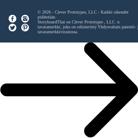
© 2026 - Clever Prototypes, LLC - Kaikki oikeudet
pidätetään.
StoryboardThat on
Clever Prototypes , LLC
:n
tavaramerkki, joka on rekisteröity Yhdysvaltain patentti- 
tavaramerkkivirastossa.