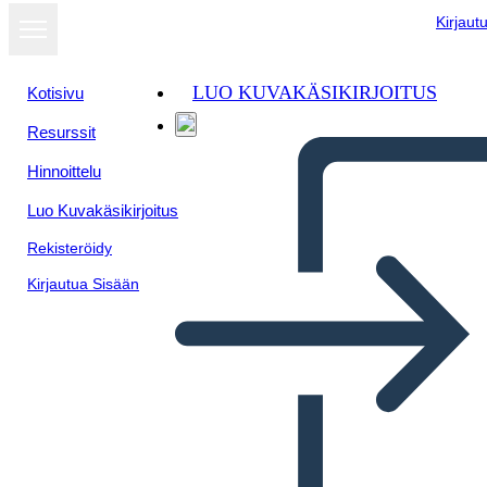
Kirjaut
LUO KUVAKÄSIKIRJOITUS
Kotisivu
Resurssit
Näytä
Hinnoittelu
diaesityksenä
Luo Kuvakäsikirjoitus
Rekisteröidy
Kirjautua Sisään