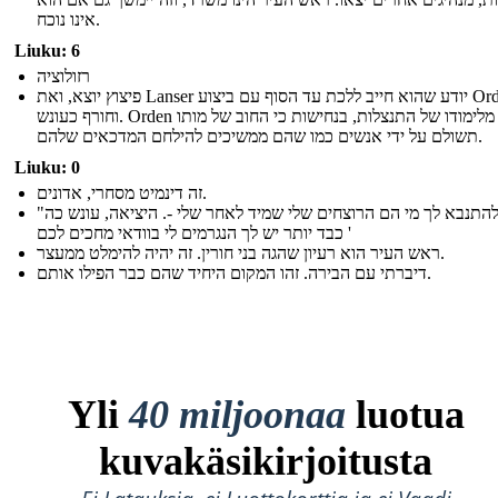
אינו נוכח.
Liuku: 6
רזולוציה
פיצוץ יוצא, ואת Lanser יודע שהוא חייב ללכת עד הסוף עם ביצוע Orden
וחורף כעונש. Orden מסיים מלימודו של התנצלות, בנחישות כי החוב של מותו
תשולם על ידי אנשים כמו שהם ממשיכים להילחם המדכאים שלהם.
Liuku: 0
זה דינמיט מסחרי, אדונים.
"אני להתנבא לך מי הם הרוצחים שלי שמיד לאחר שלי -. היציאה, עונש כה
כבד יותר יש לך הנגרמים לי בוודאי מחכים לכם '
ראש העיר הוא רעיון שהגה בני חורין. זה יהיה להימלט ממעצר.
דיברתי עם הבירה. זהו המקום היחיד שהם כבר הפילו אותם.
Yli
40 miljoonaa
luotua
kuvakäsikirjoitusta