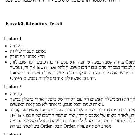
Kuvakäsikirjoitus Teksti
Liuku: 1
חשיפה
אתם תעבדו שלי זה.
מה? אנחנו בני חורין.
עיירה קטנה בצפון אירופה הוא פלש ידי כוח כובש חסר שם. ג'ורג Corell סידר
את זה, ועכשיו townsmen נאלצות לעבוד במכרה פחם עבור הכובשים. קולונל
Lanser רוצה הכיבוש הזה ללכת בצורה חלקה ככל האפשר, אבל ראש העיר
Orden יודע כי אנשיו לא אוהבים להיות נכבשים.
Liuku: 2
סְתִירָה
ך הוא הממשלה ואנשים רק עם רקורד של כישלון אחרי כישלון במשך
מאות שנים ובכל פעם, כי אתה לא מבין את האנשים.
אנשיו של קולונל Lanser מתמודדים עוינות גוברת מצד תושבי העיר. קפטן
Bentick הוא נהרג, לאחר ביצוע של אלכס מורדן, יצר הנקמה הדומם של העם
מחלחל החוצה כפי שהם לחבל במאמצי הכרייה. Lanser מבקש להביא אותם
בשליטתו בעזרת Orden, אבל Orden מסרב לשתף פעולה.
Liuku: 3