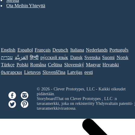
Meistä
Ota Meihin Yhteyttä
English
Español
Français
Deutsch
Italiana
Nederlands
Português
Norsk
Suomi
Svenska
Dansk
ру́сский язы́к
हिन्दी
العَرَبِيَّة
עברית
Türkçe
Polski
Româna
Ceština
Slovenský
Magyar
Hrvatski
български
Lietuvos
Slovenščina
Latvijas
eesti
© 2026 - Clever Prototypes, LLC - Kaikki oikeudet
pidätetään.
StoryboardThat on
Clever Prototypes , LLC
:n
tavaramerkki, joka on rekisteröity Yhdysvaltain patentti- 
tavaramerkkivirastossa.