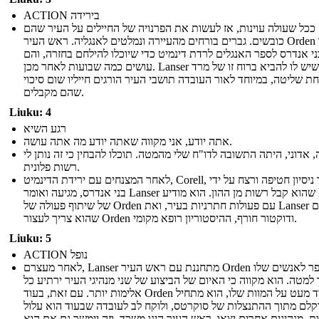
ACTION בירידה
ככל שעולה עוינות, אז לעשות את הפרנויה של החיילים על העיר שהם
כובשים. גברים בורחים מהעיירה ונמלטים לאנגליה. ראש העיר Orden אומר
ני אנדרס לספר האנגלים לרדת דינמיט כדי שיוכלו להילחם בחזרה, והם
עושים כמה שבועות לאחר מכן. Lanser יודע שיש לו להביא ברוח זו של מרד
ת שליטה, במיוחד לאור העובדה תושבי העיר הורגים חייליו שום סיכוי
שהם מקבלים.
Liuku: 4
רגע השיא
אתה יודע, אני מקווה שאתה יודע מה אתה עושה.
, אדוני, היתה התשובה לדו"ח שלי מהמטה. תוכלו להבחין כי זה נותן לי
רשות פלונית.
לאחר המצנחים עם ירידת הדינמיט, Corell, ששרד ניסיון חטיפה ורצח על ידי
בני אנדרס, מגיעה ואומר Lanser שהוא קבל רשות מן ההון. הוא מודיע Lanser
של שיתוף פעולה של Orden עם פעולות חתרניות בעיר, ואת Lanser מסכם
שהוא צריך לעצור Orden ודוקטור חורף, ההיסטוריון רופא מקומי.
Liuku: 5
ACTION נופל
לאחר מעצרם, Lanser מתחננת עם ראש העיר Orden לספר לאנשים שלו
למטה. הוא מקווה כי האיום של הביצוע של שני מנהיגי העיר ירתיע כל
אלימות יותר. עם זאת, בעוד Orden חרד מעט על המוות שלו, הוא מתחיל
קלם מתוך ההתנצלות של סוקרטס, ולוקח לב לעובדה שבעוד הוא עלול
ת, מנהיגים אחרים יצאו. ראש העיר הינו משרד, וזה יימשך גם אם הוא