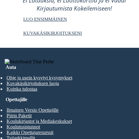
Ei Latauksia, ei Luottokorttia ja ei Vaadi
Kirjautumista Kokeilemiseen!
LUO ENSIMMÄINEN
KUVAKÄSIKIRJOITUKSENI
Auta
Ohje ja usein kysytyt kysymykset
Kuvakäsikirjoituksen luoja
Kuinka tulostaa
Opettajille
Ilmainen Versio Opettajille
Piirin Paketit
Koulukirjastot ja Mediakeskukset
Koulutusistunnot
Kaikki Opettajaresurssit
Työarkkimallit