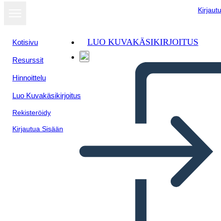
Kirjaut
LUO KUVAKÄSIKIRJOITUS
Kotisivu
Resurssit
Hinnoittelu
Luo Kuvakäsikirjoitus
Rekisteröidy
Kirjautua Sisään