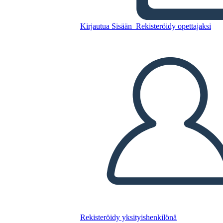
הירח הוא למטה מגרש תרשים
Kirjautua Sisään
Rekisteröidy opettajaksi
Kopioi tämä kuvakäsikirjoitus
LUO KUVAKÄSIKIRJOITUS
TOISTA DIAESITYS
LUE MINULLE
Rekisteröidy yksityishenkilönä