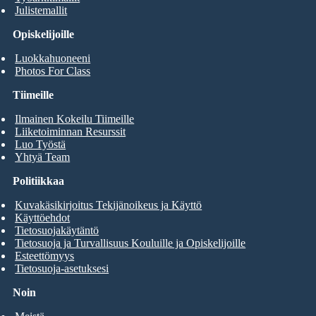
Julistemallit
Opiskelijoille
Luokkahuoneeni
Photos For Class
Tiimeille
Ilmainen Kokeilu Tiimeille
Liiketoiminnan Resurssit
Luo Työstä
Yhtyä Team
Politiikkaa
Kuvakäsikirjoitus Tekijänoikeus ja Käyttö
Käyttöehdot
Tietosuojakäytäntö
Tietosuoja ja Turvallisuus Kouluille ja Opiskelijoille
Esteettömyys
Tietosuoja-asetuksesi
Noin