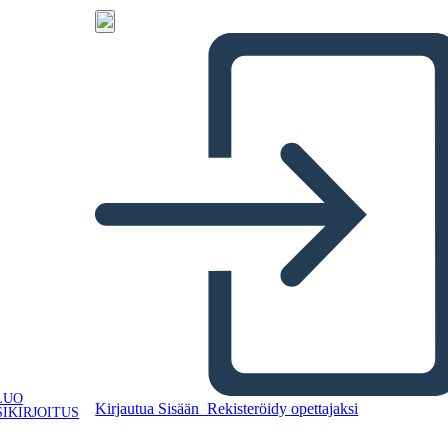
LUO
Kirjautua Sisään
Rekisteröidy opettajaksi
IKIRJOITUS