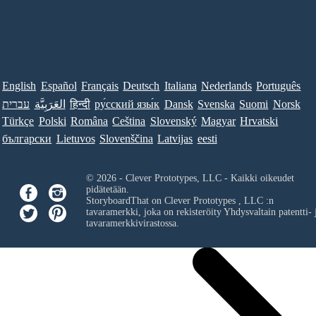
English
Español
Français
Deutsch
Italiana
Nederlands
Português
Norsk
Suomi
Svenska
Dansk
ру́сский язы́к
हिन्दी
العَرَبِيَّة
עברית
Türkçe
Polski
Româna
Ceština
Slovenský
Magyar
Hrvatski
български
Lietuvos
Slovenščina
Latvijas
eesti
© 2026 - Clever Prototypes, LLC - Kaikki oikeudet
pidätetään.
StoryboardThat on
Clever Prototypes , LLC
:n
tavaramerkki, joka on rekisteröity Yhdysvaltain patentti- 
tavaramerkkivirastossa.