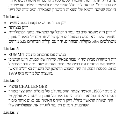
ות, רייגן קרא יוזמת ההגנה האסטרטגית, או כמו התקשורת כינו אותו,
 הכוכבים". קוראת לווין חלל מסיבי ליירט ולהשמיד טילים סובייטיים,
Liuku: 4
רייגן נבחר מחדש לתקופת כהונה שנייה
רייגן בנצחונה
ד רייגן היה מועמד שוב כמועמד הרפובליקני לנשיאות בתוך הפופולריות
צומה שלו. הוא הביס המועמד הדמוקרטי וולטר מונדייל בניצחון סוחף,
Liuku: 5
SUMMIT פגישה עם גורבצ'וב בז'נבה
ות הביקורת מבית ומחוץ עבור צבאית אדירה שלו לבנות, רייגן המשיכו
לשפר את היחסים עם ברית המועצות ומנהיגה שזה עתה נבחר מיכאיל
בצ'וב. בפסגת ז'נבה, זה היה המפגש הראשון של השנייה בארה"ב וראשי
מועצות של מדינה מאז 1979.
Liuku: 6
ופיצוץ CHALLENGER
ב -28 בינואר 1986, האומה צפתה ההסעות לנג של נאס"א התפוצצו באוויר
געים לאחר המראה. רבים היו גם מצר על אובדן כריסטה מקאוליף, מי
היה המורה הראשון בחלל. רייגן התייחס האומה עם נאום אוהד כיבוד
הקורבנות. הנאום רק עזר להגדיל את הפופולריות שלו.
Liuku: 7