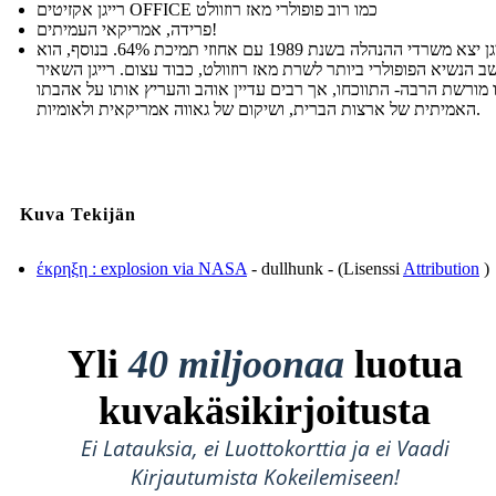
רייגן אקזיטים OFFICE כמו רוב פופולרי מאז רוזוולט
פרידה, אמריקאי העמיתים!
רייגן יצא משרדי ההנהלה בשנת 1989 עם אחוזי תמיכת 64%. בנוסף, הוא
ב הנשיא הפופולרי ביותר לשרת מאז רוזוולט, כבוד עצום. רייגן השאיר
 מורשת הרבה- התווכחו, אך רבים עדיין אוהב והעריץ אותו על אהבתו
האמיתית של ארצות הברית, ושיקום של גאווה אמריקאית ולאומיות.
Kuva Tekijän
έκρηξη : explosion via NASA
- dullhunk - (Lisenssi
Attribution
)
Yli
40 miljoonaa
luotua
kuvakäsikirjoitusta
Ei Latauksia, ei Luottokorttia ja ei Vaadi
Kirjautumista Kokeilemiseen!