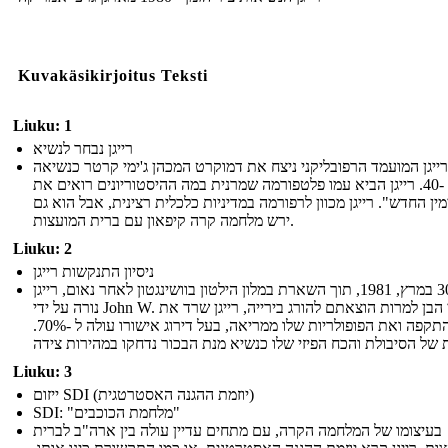
Kuvakäsikirjoitus Teksti
Liuku: 1
רייגן נבחר לנשיא
רייגן המועמד הרפובליקני ניצח את דמוקרט המכהן ג'ימי קרטר כנשיאה
ה -40. רייגן הביא עמו פלטפורמה שמרנית במה ההיסטוריונים רואים את
מין החדש". רייגן מכוון לרפורמה במדיניות כלכלית רצינית, אבל הוא גם
ירש מלחמה קרה קיפאון עם ברית המועצות.
Liuku: 2
ניסיון התנקשות רייגן
ב- 30 במרץ, 1981, תוך השארת במלון הילטון בוושינגטון לאחר נאום, רייגן
נורה על ידי John W. הינקלי הבן למרות הוצאתם להורג בירייה, רייגן שרד את
ההתקפה ואת הפופולריות שלו ממריאה, בעל דירוג אישורו עולה ל -70%.
Liuku: 3
ייזום SDI (יוזמת ההגנה האסטרטגית)
SDI: "מלחמת הכוכבים"
בעיצומו של המלחמה הקרה, עם מתחים עדיין עולה בין ארה"ב לברית