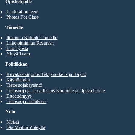
Opiskelijoille
Luokkahuoneeni
Photos For Class
Tiimeille
Ilmainen Kokeilu Tiimeille
Liiketoiminnan Resurssit
Luo Työstä
Yhtyä Team
Politiikkaa
Kuvakäsikirjoitus Tekijänoikeus ja Käyttö
Käyttöehdot
Tietosuojakäytäntö
Tietosuoja ja Turvallisuus Kouluille ja Opiskelijoille
Esteettömyys
Tietosuoja-asetuksesi
Noin
Meistä
Ota Meihin Yhteyttä