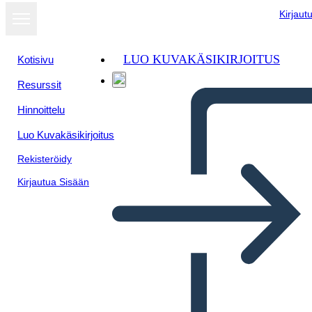
Kirjaut
LUO KUVAKÄSIKIRJOITUS
Kotisivu
Resurssit
Hinnoittelu
Luo Kuvakäsikirjoitus
Rekisteröidy
Kirjautua Sisään