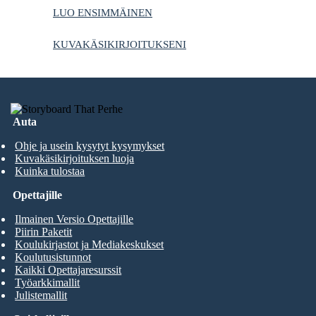
LUO ENSIMMÄINEN
KUVAKÄSIKIRJOITUKSENI
Auta
Ohje ja usein kysytyt kysymykset
Kuvakäsikirjoituksen luoja
Kuinka tulostaa
Opettajille
Ilmainen Versio Opettajille
Piirin Paketit
Koulukirjastot ja Mediakeskukset
Koulutusistunnot
Kaikki Opettajaresurssit
Työarkkimallit
Julistemallit