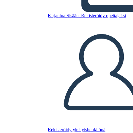
רייגן נשיאות ציר זמן
Kirjautua Sisään
Rekisteröidy opettajaksi
Kopioi tämä kuvakäsikirjoitus
LUO KUVAKÄSIKIRJOITUS
TOISTA DIAESITYS
LUE MINULLE
Rekisteröidy yksityishenkilönä