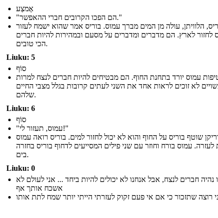
אֶמצַע
"הם הפכו הקרובים חברי ההאפשר."
ריס, הלוויתן, עולה מן המים מברך עמוס. בוריס אמר שהוא ישמח לעזור
 לחזור לארץ. הם מדברים ומדברים על מסעם ובמהירות להיות חברים
הכי טובים.
Liuku: 5
סוֹף
יפות עמוס יורד בתחנת החוף. הם מבטיחים להיות חברים לנצח למרות
יים לא זוכים לראות אחד את השני לעתים קרובות בגלל מצבי החיים
שלהם.
Liuku: 6
סוֹף
"עמוס, תעזור לי!"
ריקן שוטף בוריס על החוף והוא לא יכול לחזור למים. בוריס רואה עמוס
 לעזרה. עמוס בורח וחוזר עם שני פילים המסייעים לדחוף בוריס בחזרה
בים.
Liuku: 0
 נהיה חברים לנצח, אבל אנחנו לא יכולים להיות ביחד ... אני לעולם לא
אשכח אותך אף