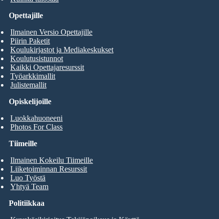
Opettajille
Ilmainen Versio Opettajille
Piirin Paketit
Koulukirjastot ja Mediakeskukset
Koulutusistunnot
Kaikki Opettajaresurssit
Työarkkimallit
Julistemallit
Opiskelijoille
Luokkahuoneeni
Photos For Class
Tiimeille
Ilmainen Kokeilu Tiimeille
Liiketoiminnan Resurssit
Luo Työstä
Yhtyä Team
Politiikkaa