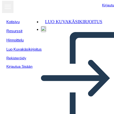
Kirjaut
LUO KUVAKÄSIKIRJOITUS
Kotisivu
Resurssit
Hinnoittelu
Luo Kuvakäsikirjoitus
Rekisteröidy
Kirjautua Sisään
סיכום עמוס ובוריס