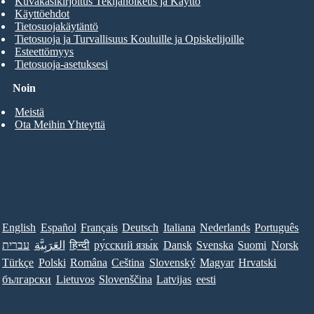
Kuvakäsikirjoitus Tekijänoikeus ja Käyttö
Käyttöehdot
Tietosuojakäytäntö
Tietosuoja ja Turvallisuus Kouluille ja Opiskelijoille
Esteettömyys
Tietosuoja-asetuksesi
Noin
Meistä
Ota Meihin Yhteyttä
English
Español
Français
Deutsch
Italiana
Nederlands
Português
עברית
العَرَبِيَّة
हिन्दी
ру́сский язы́к
Dansk
Svenska
Suomi
Norsk
Türkçe
Polski
Româna
Ceština
Slovenský
Magyar
Hrvatski
български
Lietuvos
Slovenščina
Latvijas
eesti