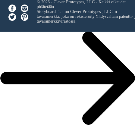
© 2026 - Clever Prototypes, LLC - Kaikki oikeudet
pidätetään.
StoryboardThat on
Clever Prototypes , LLC
:n
tavaramerkki, joka on rekisteröity Yhdysvaltain patentti- 
tavaramerkkivirastossa.