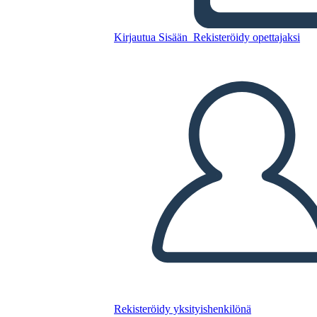
Kirjautua Sisään
Rekisteröidy opettajaksi
Kopioi tämä kuvakäsikirjoitus
LUO KUVAKÄSIKIRJOITUS
TOISTA DIAESITYS
LUE MINULLE
Rekisteröidy yksityishenkilönä