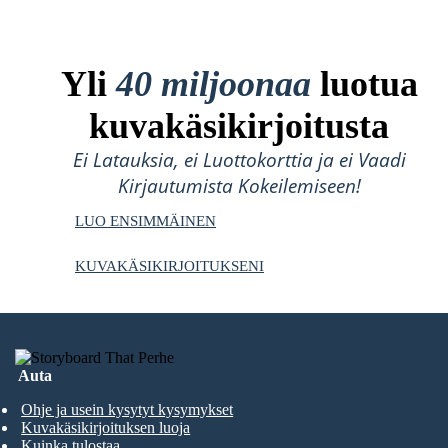
Yli
40 miljoonaa
luotua
kuvakäsikirjoitusta
Ei Latauksia, ei Luottokorttia ja ei Vaadi
Kirjautumista Kokeilemiseen!
LUO ENSIMMÄINEN
KUVAKÄSIKIRJOITUKSENI
Auta
Ohje ja usein kysytyt kysymykset
Kuvakäsikirjoituksen luoja
Kuinka tulostaa