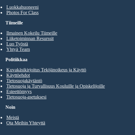
Luokkahuoneeni
Photos For Class
Tiimeille
Ilmainen Kokeilu Tiimeille
Liiketoiminnan Resurssit
Luo Työstä
Yhtyä Team
Politiikkaa
Kuvakäsikirjoitus Tekijänoikeus ja Käyttö
Käyttöehdot
Tietosuojakäytäntö
Tietosuoja ja Turvallisuus Kouluille ja Opiskelijoille
Esteettömyys
Tietosuoja-asetuksesi
Noin
Meistä
Ota Meihin Yhteyttä