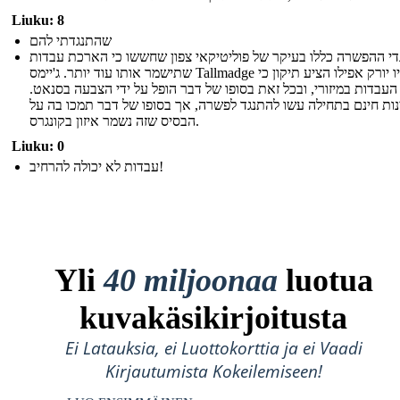
Liuku: 8
שהתנגדתי להם
די ההפשרה כללו בעיקר של פוליטיקאי צפון שחששו כי הארכת עבדות
שתישמר אותו עוד יותר. ג'יימס Tallmadge של ניו יורק אפילו הציע תיקון כי
העבדות במיזורי, ובכל זאת בסופו של דבר הופל על ידי הצבעה בסנאט.
נות חינם בתחילה עשו להתנגד לפשרה, אך בסופו של דבר תמכו בה על
הבסיס שזה נשמר איזון בקונגרס.
Liuku: 0
עבדות לא יכולה להרחיב!
Yli
40 miljoonaa
luotua
kuvakäsikirjoitusta
Ei Latauksia, ei Luottokorttia ja ei Vaadi
Kirjautumista Kokeilemiseen!