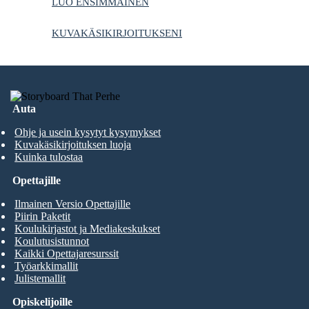
LUO ENSIMMÄINEN
KUVAKÄSIKIRJOITUKSENI
Auta
Ohje ja usein kysytyt kysymykset
Kuvakäsikirjoituksen luoja
Kuinka tulostaa
Opettajille
Ilmainen Versio Opettajille
Piirin Paketit
Koulukirjastot ja Mediakeskukset
Koulutusistunnot
Kaikki Opettajaresurssit
Työarkkimallit
Julistemallit
Opiskelijoille