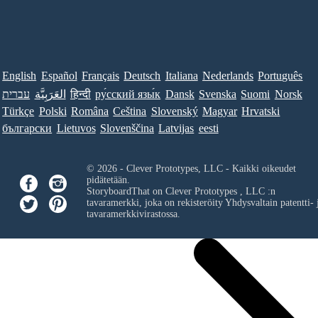
English
Español
Français
Deutsch
Italiana
Nederlands
Português
Norsk
Suomi
Svenska
Dansk
ру́сский язы́к
हिन्दी
العَرَبِيَّة
עברית
Türkçe
Polski
Româna
Ceština
Slovenský
Magyar
Hrvatski
български
Lietuvos
Slovenščina
Latvijas
eesti
© 2026 - Clever Prototypes, LLC - Kaikki oikeudet
pidätetään.
StoryboardThat on
Clever Prototypes , LLC
:n
tavaramerkki, joka on rekisteröity Yhdysvaltain patentti- 
tavaramerkkivirastossa.