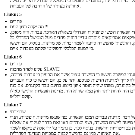
 'זכויות המדינות, מתנגדים האמינו כי הממשלה הפדרלית צריכה מילה
אחרונה בעתיד של הרחבה של העבדות.
Liuku: 5
פחדים
מה יקרה רצון העם ?!
י הפשרה חששו שהפיקוח הפדרלי בשאלת הארכת עבדות היה מסוכן.
טיקאים אמריקאים מוקדם עדיין החזיק פחדים מעל הממשל הפדרלי כל
, והרגשתי שהפשרה סייעה לשמר זכויות של מדינות. בנוסף, הם חששו
כי המעוז הכלכלי והפוליטי שלהם בעבדות איים.
Liuku: 6
פחדים
עלינו לפחד מהכוח SLAVE!
גדי הפשרה חששו כי הפשרה עצמו אשר את הרעיון כי עבדות צריכה,
 להאריך למדינות חדשות שנוספו. יתר על כן, הם חששו כי כוח העבדים
יל בקונגרס, משהו שהיה חוסר איזון בייצוג בחינם עבד בקונגרס. אם כוח
ם היה להיות יותר חזק ממה שהוא היה, מדינות חופשיות הרגישו כאילו
קולם יחליש.
Liuku: 7
שתמכתי
ל דבר, מדינות עבדים תמכו הפשרה, כפי שעשו מדינות חופשיות. הנרי
 סייעה ליישום הפשרה, ושני הצדדים ראו זאת כדרך לעקוף את שאלת
 בטריטוריות חדשות. בנוסף לכך, כן נתמך על ידי אלה שביקשו לשמר
את האיחוד, כמו גם בהמשך לבנות סמכויות המדינה הפדרלית.