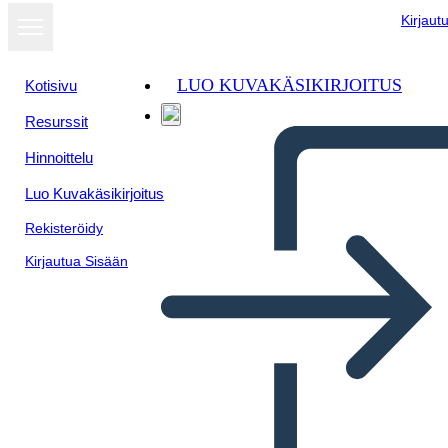
Kirjaut
LUO KUVAKÄSIKIRJOITUS
Kotisivu
Resurssit
Hinnoittelu
Luo Kuvakäsikirjoitus
Rekisteröidy
Kirjautua Sisään