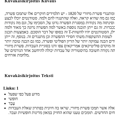
Kuvakäsikirjoitus Kuvaus
חסידי ומתנגדי פשרת מיזורי של 1820 - יש תלמידים חוקרים אלו שתמכו פשרה,
מו גם מה שהיא קראה, ואלה שהתנגדו להם ולמה. סטודנטים יוכלו לבצע
וסינתזה מה נקודות במסגרת הפשרה נדונו על, הסכימו על, וגם מה נקודות
בכבדות. זה גם ייתן תובנה נוספת באשר למה הפשרה נדונה כך מאוד ולמה
זה בסופו של דבר הוסכם. באמצעות תכנון T-אילן, הסטודנטים יהיו להשוות
לעומת ההשקפות משתי חסידי ההפשרה וכן מתנגדים זה. בנוסף, זה ייתן
ים הבנה עמוקה יותר של הדיון הפוליטי ופשרה, כמו גם הבנה טובה יותר
 מוקדם פוליטיקאים אמריקאים צפו ודנו בסוגיית העבדות. פשרת מיזורי
תה נקודה חשובה בהיסטוריה של עבדות יכולה להיחשב אחד הגורמים של
מלחמת אזרחים.
Kuvakäsikirjoitus Teksti
Liuku: 1
מדוע פעל כפי שפעל
חופשי
עֶבֶד
אלה אשר תמכו פשרת מיזורי, שראו בה חיונית בפתרון שאלת העבדות
ם החדשים. תומכים טענו שהוא החזיק במאזן מדינות חופשיות ועבד.