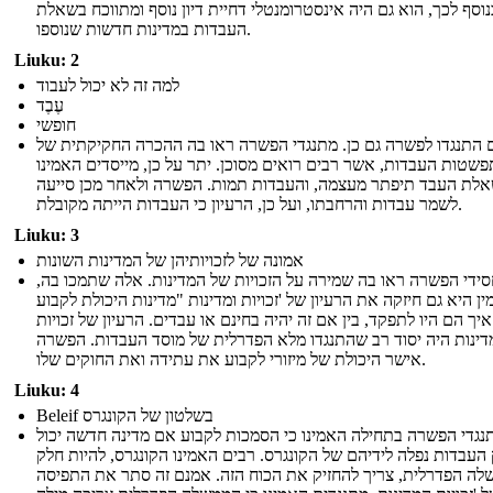
נוסף לכך, הוא גם היה אינסטרומנטלי דחיית דיון נוסף ומתווכח בשאלת
העבדות במדינות חדשות שנוספו.
Liuku: 2
למה זה לא יכול לעבוד
עֶבֶד
חופשי
 התנגדו לפשרה גם כן. מתנגדי הפשרה ראו בה ההכרה החקיקתית של
שטות העבדות, אשר רבים רואים מסוכן. יתר על כן, מייסדים האמינו
לת העבד תיפתר מעצמה, והעבדות תמות. הפשרה ולאחר מכן סייעה
לשמר עבדות והרחבתו, ועל כן, הרעיון כי העבדות הייתה מקובלת.
Liuku: 3
אמונה של לזכויותיהן של המדינות השונות
ידי הפשרה ראו בה שמירה על הזכויות של המדינות. אלה שתמכו בה,
ן היא גם חיזקה את הרעיון של 'זכויות ומדינות "מדינות היכולת לקבוע
איך הם היו לתפקד, בין אם זה יהיה בחינם או עבדים. הרעיון של זכויות
דינות היה יסוד רב שהתנגדו מלא הפדרלית של מוסד העבדות. הפשרה
אישר היכולת של מיזורי לקבוע את עתידה ואת החוקים שלו.
Liuku: 4
Beleif בשלטון של הקונגרס
נגדי הפשרה בתחילה האמינו כי הסמכות לקבוע אם מדינה חדשה יכול
 העבדות נפלה לידיהם של הקונגרס. רבים האמינו הקונגרס, להיות חלק
ה הפדרלית, צריך להחזיק את הכוח הזה. אמנם זה סתר את התפיסה