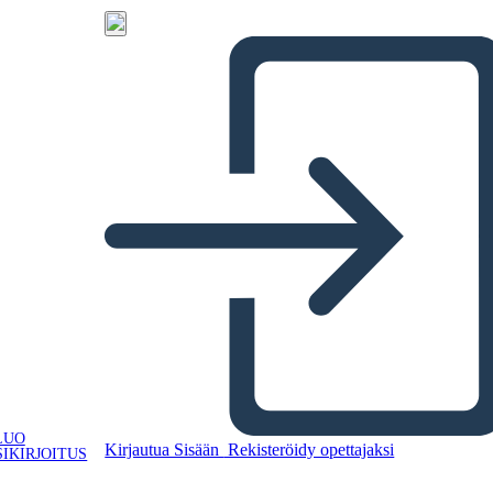
LUO
Kirjautua Sisään
Rekisteröidy opettajaksi
IKIRJOITUS