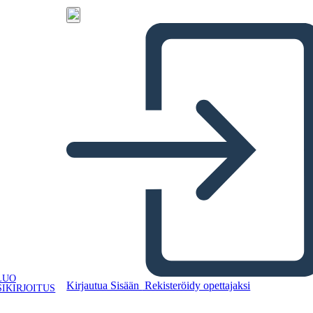
LUO
Kirjautua Sisään
Rekisteröidy opettajaksi
IKIRJOITUS