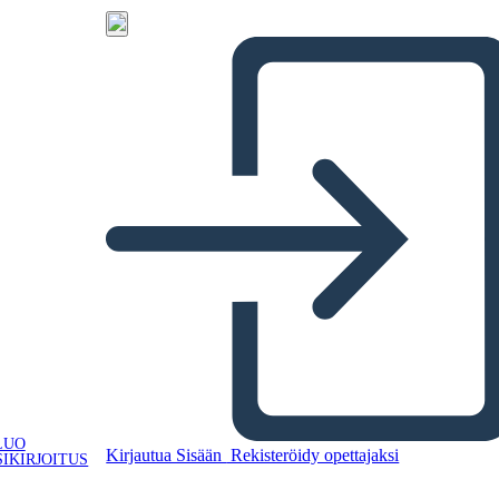
LUO
Kirjautua Sisään
Rekisteröidy opettajaksi
IKIRJOITUS