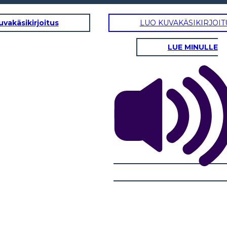
uvakäsikirjoitus
LUO KUVAKÄSIKIRJOIT
LUE MINULLE