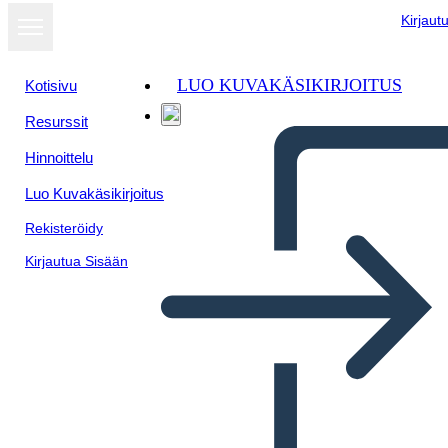
Kirjaut
LUO KUVAKÄSIKIRJOITUS
Kotisivu
Resurssit
Näytä
Hinnoittelu
diaesityksenä
Luo Kuvakäsikirjoitus
Rekisteröidy
Kirjautua Sisään