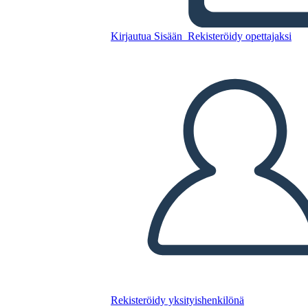
घटाव लैंडस्केप बीडब्ल्यू 3
Kirjautua Sisään
Rekisteröidy opettajaksi
Kopioi tämä kuvakäsikirjoitus
LUO KUVAKÄSIKIRJOITUS
TOISTA DIAESITYS
LUE MINULLE
Rekisteröidy yksityishenkilönä