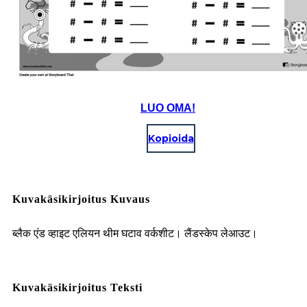
LUO OMA!
Kopioida
Kuvakäsikirjoitus Kuvaus
ब्लैक एंड व्हाइट एलियन थीम घटाव वर्कशीट। लैंडस्केप लेआउट।
Kuvakäsikirjoitus Teksti