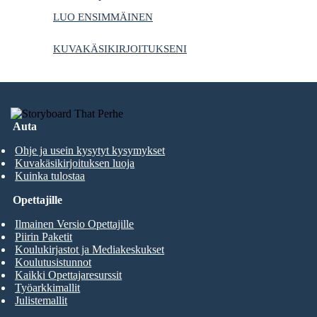
LUO ENSIMMÄINEN
KUVAKÄSIKIRJOITUKSENI
Auta
Ohje ja usein kysytyt kysymykset
Kuvakäsikirjoituksen luoja
Kuinka tulostaa
Opettajille
Ilmainen Versio Opettajille
Piirin Paketit
Koulukirjastot ja Mediakeskukset
Koulutusistunnot
Kaikki Opettajaresurssit
Työarkkimallit
Julistemallit