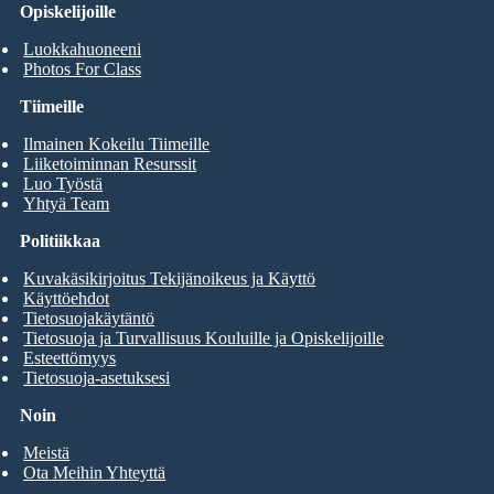
Opiskelijoille
Luokkahuoneeni
Photos For Class
Tiimeille
Ilmainen Kokeilu Tiimeille
Liiketoiminnan Resurssit
Luo Työstä
Yhtyä Team
Politiikkaa
Kuvakäsikirjoitus Tekijänoikeus ja Käyttö
Käyttöehdot
Tietosuojakäytäntö
Tietosuoja ja Turvallisuus Kouluille ja Opiskelijoille
Esteettömyys
Tietosuoja-asetuksesi
Noin
Meistä
Ota Meihin Yhteyttä