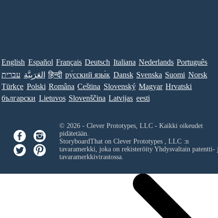
English
Español
Français
Deutsch
Italiana
Nederlands
Português
עברית
العَرَبِيَّة
हिन्दी
ру́сский язы́к
Dansk
Svenska
Suomi
Norsk
Türkçe
Polski
Româna
Ceština
Slovenský
Magyar
Hrvatski
български
Lietuvos
Slovenščina
Latvijas
eesti
© 2026 - Clever Prototypes, LLC - Kaikki oikeudet
pidätetään.
StoryboardThat on
Clever Prototypes , LLC
:n
tavaramerkki, joka on rekisteröity Yhdysvaltain patentti- 
tavaramerkkivirastossa.