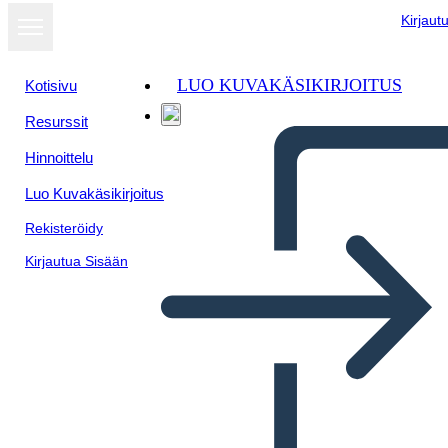
Kirjaut
LUO KUVAKÄSIKIRJOITUS
Kotisivu
Resurssit
Näytä
Hinnoittelu
diaesityksenä
Luo Kuvakäsikirjoitus
Rekisteröidy
Kirjautua Sisään