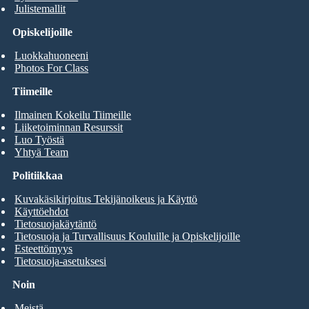
Julistemallit
Opiskelijoille
Luokkahuoneeni
Photos For Class
Tiimeille
Ilmainen Kokeilu Tiimeille
Liiketoiminnan Resurssit
Luo Työstä
Yhtyä Team
Politiikkaa
Kuvakäsikirjoitus Tekijänoikeus ja Käyttö
Käyttöehdot
Tietosuojakäytäntö
Tietosuoja ja Turvallisuus Kouluille ja Opiskelijoille
Esteettömyys
Tietosuoja-asetuksesi
Noin
Meistä