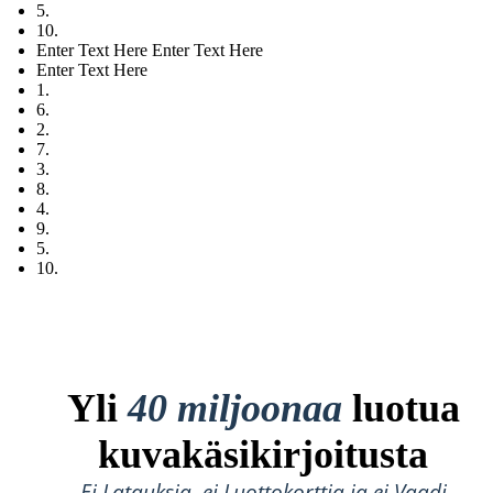
5.
10.
Enter Text Here Enter Text Here
Enter Text Here
1.
6.
2.
7.
3.
8.
4.
9.
5.
10.
Yli
40 miljoonaa
luotua
kuvakäsikirjoitusta
Ei Latauksia, ei Luottokorttia ja ei Vaadi