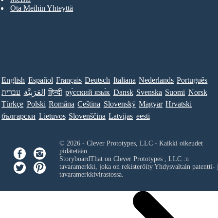
Ota Meihin Yhteyttä
English
Español
Français
Deutsch
Italiana
Nederlands
Português
עברית
العَرَبِيَّة
हिन्दी
ру́сский язы́к
Dansk
Svenska
Suomi
Norsk
Türkçe
Polski
Româna
Ceština
Slovenský
Magyar
Hrvatski
български
Lietuvos
Slovenščina
Latvijas
eesti
© 2026 - Clever Prototypes, LLC - Kaikki oikeudet
pidätetään.
StoryboardThat on
Clever Prototypes , LLC
:n
tavaramerkki, joka on rekisteröity Yhdysvaltain patentti- 
tavaramerkkivirastossa.