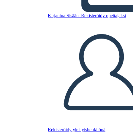
स्पेलिंग पेपर 1
Kirjautua Sisään
Rekisteröidy opettajaksi
Kopioi tämä kuvakäsikirjoitus
LUO KUVAKÄSIKIRJOITUS
TOISTA DIAESITYS
LUE MINULLE
Rekisteröidy yksityishenkilönä