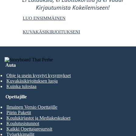
Kirjautumista Kokeilemiseen!
LUO ENSIMMÄINEN
KUVAKÄSIKIRJOITUKSENI
Auta
Ohje ja usein kysytyt kysymykset
Kuvakäsikirjoituksen luoja
Kuinka tulostaa
Opettajille
Ilmainen Versio Opettajille
Piirin Paketit
Koulukirjastot ja Mediakeskukset
Koulutusistunnot
Kaikki Opettajaresurssit
Työarkkimallit