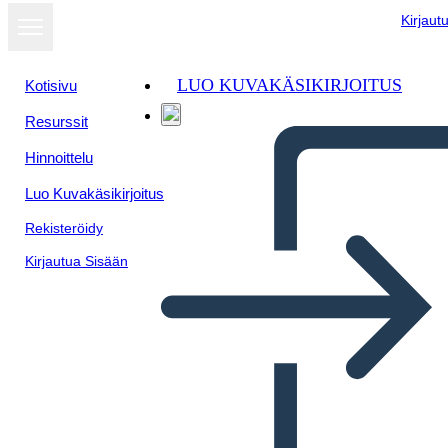
Kirjaut
LUO KUVAKÄSIKIRJOITUS
Kotisivu
Resurssit
Näytä
Hinnoittelu
diaesityksenä
Luo Kuvakäsikirjoitus
Rekisteröidy
Kirjautua Sisään
Fő Ötlet – Alap