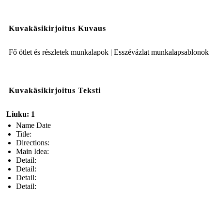
Kuvakäsikirjoitus Kuvaus
Fő ötlet és részletek munkalapok | Esszévázlat munkalapsablonok
Kuvakäsikirjoitus Teksti
Liuku: 1
Name Date
Title:
Directions:
Main Idea:
Detail:
Detail:
Detail:
Detail: