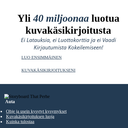
Yli
40 miljoonaa
luotua
kuvakäsikirjoitusta
Ei Latauksia, ei Luottokorttia ja ei Vaadi
Kirjautumista Kokeilemiseen!
LUO ENSIMMÄINEN
KUVAKÄSIKIRJOITUKSENI
Auta
Ohje ja usein kysytyt kysymykset
Kuvakäsikirjoituksen luoja
Kuinka tulostaa