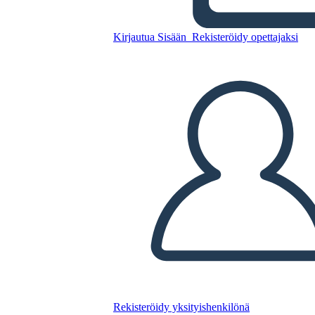
Kirjautua Sisään
Rekisteröidy opettajaksi
Kopioi tämä kuvakäsikirjoitus
LUO KUVAKÄSIKIRJOITUS
TOISTA DIAESITYS
LUE MINULLE
Rekisteröidy yksityishenkilönä