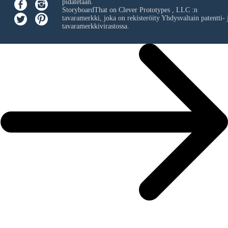
pidätetään.
StoryboardThat on
Clever Prototypes , LLC
:n
tavaramerkki, joka on rekisteröity Yhdysvaltain patentti- 
tavaramerkkivirastossa.