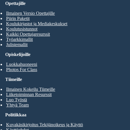
Opettajille
Ilmainen Versio Opettajille
Piirin Paketit
Koulukirjastot ja Mediakeskukset
Koulutusistunnot
Kaikki Opettajaresurssit
Työarkkimallit
Julistemallit
Opiskelijoille
Luokkahuoneeni
Photos For Class
Tiimeille
Ilmainen Kokeilu Tiimeille
Liiketoiminnan Resurssit
Luo Työstä
Yhtyä Team
Politiikkaa
Kuvakäsikirjoitus Tekijänoikeus ja Käyttö
Käyttöehdot