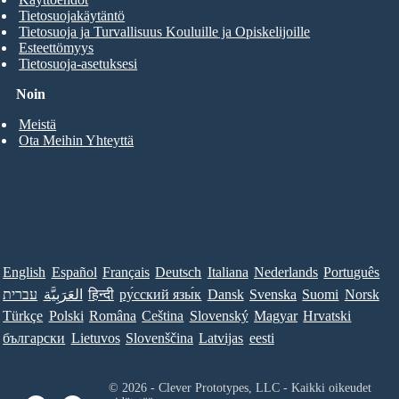
Tietosuojakäytäntö
Tietosuoja ja Turvallisuus Kouluille ja Opiskelijoille
Esteettömyys
Tietosuoja-asetuksesi
Noin
Meistä
Ota Meihin Yhteyttä
English
Español
Français
Deutsch
Italiana
Nederlands
Português
עברית
العَرَبِيَّة
हिन्दी
ру́сский язы́к
Dansk
Svenska
Suomi
Norsk
Türkçe
Polski
Româna
Ceština
Slovenský
Magyar
Hrvatski
български
Lietuvos
Slovenščina
Latvijas
eesti
© 2026 - Clever Prototypes, LLC - Kaikki oikeudet