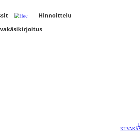
sit
Hinnoittelu
vakäsikirjoitus
KUVAKÄS