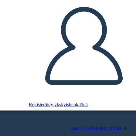
Rekisteröidy yksityishenkilönä
Luo Kuvakäsikirjoitus