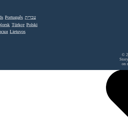
ds
Português
עברית
Norsk
Türkçe
Polski
рски
Lietuvos
© 2
Stor
on r