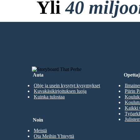
Yli
40 miljo
Ei Latauksia, ei Luo
LUO ENSIMMÄINEN KUVAKÄSIKI
Auta
Opettaji
Ohje ja usein kysytyt kysymykset
Ilmaine
Kuvakäsikirjoituksen luoja
Piirin P
Kuinka tulostaa
Kouluki
Koulutu
Kaikki 
Työarkk
Julistem
Noin
Meistä
Ota Meihin Yhteyttä