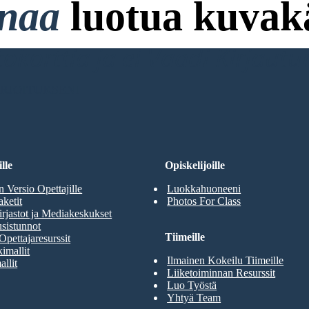
onaa
luotua kuvakä
ttokorttia ja ei Vaadi Kirjaut
RJOITUKSENI
lle
Opiskelijoille
n Versio Opettajille
Luokkahuoneeni
aketit
Photos For Class
rjastot ja Mediakeskukset
sistunnot
Tiimeille
Opettajaresurssit
imallit
Ilmainen Kokeilu Tiimeille
allit
Liiketoiminnan Resurssit
Luo Työstä
Yhtyä Team