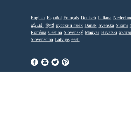
English
Español
Français
Deutsch
Italiana
Nederlan
العَرَبِيَّة
हिन्दी
ру́сский язы́к
Dansk
Svenska
Suomi
Româna
Ceština
Slovenský
Magyar
Hrvatski
бълга
Slovenščina
Latvijas
eesti