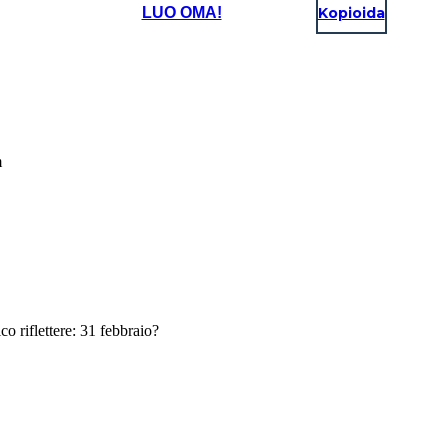
LUO OMA!
Kopioida
m
co riflettere: 31 febbraio?