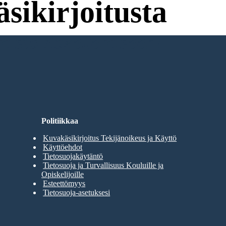
sikirjoitusta
umista Kokeilemiseen!
Politiikkaa
Kuvakäsikirjoitus Tekijänoikeus ja Käyttö
Käyttöehdot
Tietosuojakäytäntö
Tietosuoja ja Turvallisuus Kouluille ja
Opiskelijoille
Esteettömyys
Tietosuoja-asetuksesi