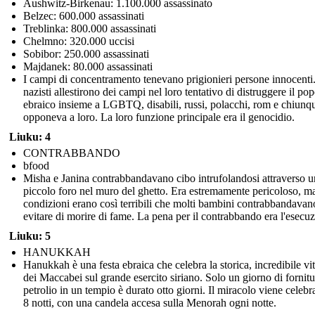
Aushwitz-Birkenau: 1.100.000 assassinato
Belzec: 600.000 assassinati
Treblinka: 800.000 assassinati
Chelmno: 320.000 uccisi
Sobibor: 250.000 assassinati
Majdanek: 80.000 assassinati
I campi di concentramento tenevano prigionieri persone innocenti.
nazisti allestirono dei campi nel loro tentativo di distruggere il po
ebraico insieme a LGBTQ, disabili, russi, polacchi, rom e chiunqu
opponeva a loro. La loro funzione principale era il genocidio.
Liuku: 4
CONTRABBANDO
bfood
Misha e Janina contrabbandavano cibo intrufolandosi attraverso u
piccolo foro nel muro del ghetto. Era estremamente pericoloso, ma
condizioni erano così terribili che molti bambini contrabbandavan
evitare di morire di fame. La pena per il contrabbando era l'esecu
Liuku: 5
HANUKKAH
Hanukkah è una festa ebraica che celebra la storica, incredibile vit
dei Maccabei sul grande esercito siriano. Solo un giorno di fornitu
petrolio in un tempio è durato otto giorni. Il miracolo viene celebr
8 notti, con una candela accesa sulla Menorah ogni notte.