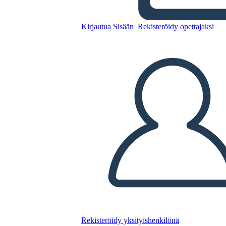
Allusioni di Milkweed
Kirjautua Sisään
Rekisteröidy opettajaksi
Kopioi tämä kuvakäsikirjoitus
LUO KUVAKÄSIKIRJOITUS
TOISTA DIAESITYS
LUE MINULLE
Rekisteröidy yksityishenkilönä