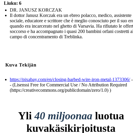
Liuku: 6
DR. JANUSZ KORCZAK
Il dottor Janusz Korczak era un ebreo polacco, medico, assistente
sociale, educatore e scrittore che è meglio conosciuto per il suo e
quando era incarcerato nel ghetto di Varsavia. Ha rifiutato le offert
soccorso e ha accompagnato i quasi 200 bambini orfani costretti a
campo di concentramento di Treblinka.
Kuva Tekijän
https://pixabay.com/en/closing-barbed-wire-iron-metal-1373306/
-
- (Lisenssi Free for Commercial Use / No Attribution Required
(https://creativecommons.org/publicdomain/zero/1.0) )
Yli
40 miljoonaa
luotua
kuvakäsikirjoitusta