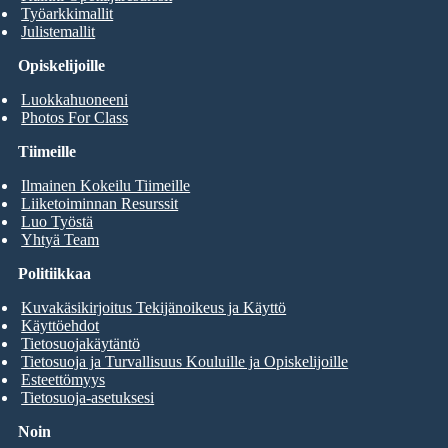
Työarkkimallit
Julistemallit
Opiskelijoille
Luokkahuoneeni
Photos For Class
Tiimeille
Ilmainen Kokeilu Tiimeille
Liiketoiminnan Resurssit
Luo Työstä
Yhtyä Team
Politiikkaa
Kuvakäsikirjoitus Tekijänoikeus ja Käyttö
Käyttöehdot
Tietosuojakäytäntö
Tietosuoja ja Turvallisuus Kouluille ja Opiskelijoille
Esteettömyys
Tietosuoja-asetuksesi
Noin