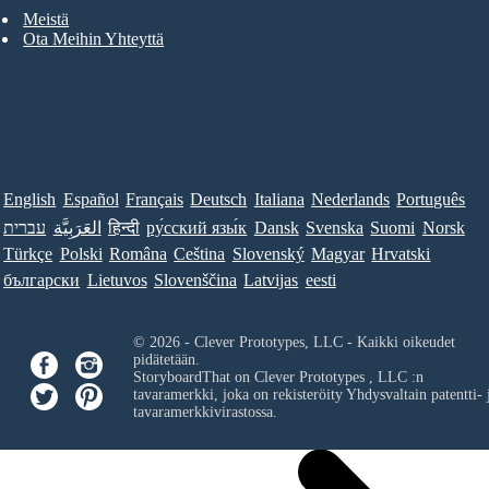
Meistä
Ota Meihin Yhteyttä
English
Español
Français
Deutsch
Italiana
Nederlands
Português
עברית
العَرَبِيَّة
हिन्दी
ру́сский язы́к
Dansk
Svenska
Suomi
Norsk
Türkçe
Polski
Româna
Ceština
Slovenský
Magyar
Hrvatski
български
Lietuvos
Slovenščina
Latvijas
eesti
© 2026 - Clever Prototypes, LLC - Kaikki oikeudet
pidätetään.
StoryboardThat on
Clever Prototypes , LLC
:n
tavaramerkki, joka on rekisteröity Yhdysvaltain patentti- 
tavaramerkkivirastossa.