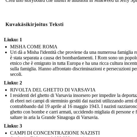
Crea uno storyboard che illustri le allusioni in Milkweed di Jerry Spi
Kuvakäsikirjoitus Teksti
Liuku: 1
MISHA COME ROMA
Uri dà a Misha l'identità che proviene da una numerosa famiglia 
è stata separata a causa dei bombardamenti. I Rom sono un popol
etnico che è emigrato in tutta Europa e ha una ricca cultura incent
sulla famiglia. Hanno affrontato discriminazioni e persecuzioni pe
secoli.
Liuku: 2
RIVOLTA DEL GHETTO DI VARSAVIA
I residenti del ghetto di Varsavia insorsero per impedire la deport
di ebrei nei campi di sterminio gestiti dai nazisti utilizzando armi d
contrabbando dal 19 aprile al 16 maggio 1943. I nazisti razziarono
ghetto con bombe e carri armati, uccidendo migliaia di persone e 
saltare in aria la Grande Sinagoga di Varsavia.
Liuku: 3
CAMPI DI CONCENTRAZIONE NAZISTI