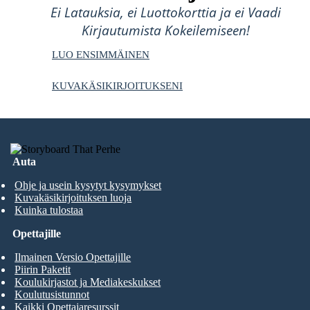
Ei Latauksia, ei Luottokorttia ja ei Vaadi
Kirjautumista Kokeilemiseen!
LUO ENSIMMÄINEN
KUVAKÄSIKIRJOITUKSENI
Auta
Ohje ja usein kysytyt kysymykset
Kuvakäsikirjoituksen luoja
Kuinka tulostaa
Opettajille
Ilmainen Versio Opettajille
Piirin Paketit
Koulukirjastot ja Mediakeskukset
Koulutusistunnot
Kaikki Opettajaresurssit