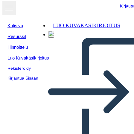
Kirjaut
LUO KUVAKÄSIKIRJOITUS
Kotisivu
Resurssit
Hinnoittelu
Luo Kuvakäsikirjoitus
Rekisteröidy
Kirjautua Sisään