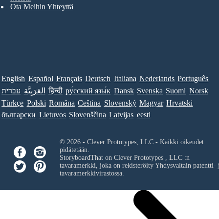
Ota Meihin Yhteyttä
English
Español
Français
Deutsch
Italiana
Nederlands
Português
עברית
العَرَبِيَّة
हिन्दी
ру́сский язы́к
Dansk
Svenska
Suomi
Norsk
Türkçe
Polski
Româna
Ceština
Slovenský
Magyar
Hrvatski
български
Lietuvos
Slovenščina
Latvijas
eesti
© 2026 - Clever Prototypes, LLC - Kaikki oikeudet
pidätetään.
StoryboardThat on
Clever Prototypes , LLC
:n
tavaramerkki, joka on rekisteröity Yhdysvaltain patentti- 
tavaramerkkivirastossa.