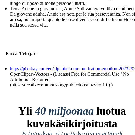
luogo di riposo di molte persone illustri.
Tema Anche in giovane età, Annie Sullivan era volitiva e indipen
Da giovane adulta, Annie era nota per la sua perseveranza. Non si
arresa, non importa quanto le cose diventassero difficili con Helen
nella sua stessa vita.
Kuva Tekijän
https://pixabay.com/en/alphabet-communication-emotion-2023292
OpenClipart-Vectors - (Lisenssi Free for Commercial Use / No
Attribution Required
(https://creativecommons.org/publicdomain/zero/1.0) )
Yli
40 miljoonaa
luotua
kuvakäsikirjoitusta
Ei Latauksia, ei Luottokorttia ja ei Vaadi