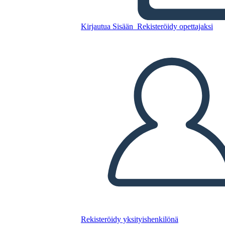
Annie Sullivan - Biografia
Kirjautua Sisään
Rekisteröidy opettajaksi
Kopioi tämä kuvakäsikirjoitus
LUO KUVAKÄSIKIRJOITUS
TOISTA DIAESITYS
LUE MINULLE
Rekisteröidy yksityishenkilönä