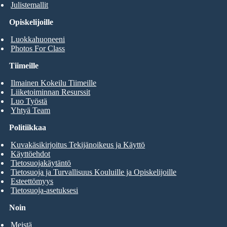
Julistemallit
Opiskelijoille
Luokkahuoneeni
Photos For Class
Tiimeille
Ilmainen Kokeilu Tiimeille
Liiketoiminnan Resurssit
Luo Työstä
Yhtyä Team
Politiikkaa
Kuvakäsikirjoitus Tekijänoikeus ja Käyttö
Käyttöehdot
Tietosuojakäytäntö
Tietosuoja ja Turvallisuus Kouluille ja Opiskelijoille
Esteettömyys
Tietosuoja-asetuksesi
Noin
Meistä