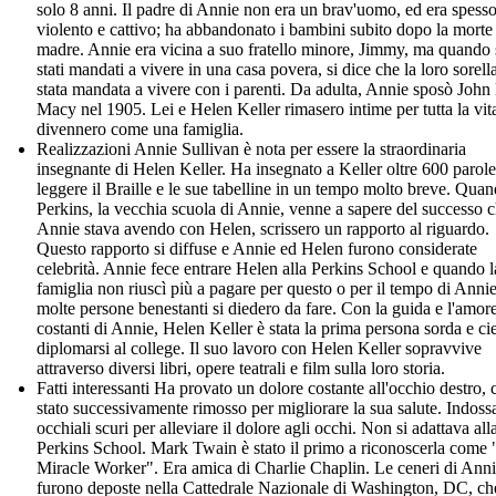
solo 8 anni. Il padre di Annie non era un brav'uomo, ed era spess
violento e cattivo; ha abbandonato i bambini subito dopo la morte 
madre. Annie era vicina a suo fratello minore, Jimmy, ma quando
stati mandati a vivere in una casa povera, si dice che la loro sorella
stata mandata a vivere con i parenti. Da adulta, Annie sposò John
Macy nel 1905. Lei e Helen Keller rimasero intime per tutta la vit
divennero come una famiglia.
Realizzazioni Annie Sullivan è nota per essere la straordinaria
insegnante di Helen Keller. Ha insegnato a Keller oltre 600 parol
leggere il Braille e le sue tabelline in un tempo molto breve. Qua
Perkins, la vecchia scuola di Annie, venne a sapere del successo 
Annie stava avendo con Helen, scrissero un rapporto al riguardo.
Questo rapporto si diffuse e Annie ed Helen furono considerate
celebrità. Annie fece entrare Helen alla Perkins School e quando l
famiglia non riuscì più a pagare per questo o per il tempo di Annie
molte persone benestanti si diedero da fare. Con la guida e l'amor
costanti di Annie, Helen Keller è stata la prima persona sorda e ci
diplomarsi al college. Il suo lavoro con Helen Keller sopravvive
attraverso diversi libri, opere teatrali e film sulla loro storia.
Fatti interessanti Ha provato un dolore costante all'occhio destro, 
stato successivamente rimosso per migliorare la sua salute. Indoss
occhiali scuri per alleviare il dolore agli occhi. Non si adattava all
Perkins School. Mark Twain è stato il primo a riconoscerla come
Miracle Worker". Era amica di Charlie Chaplin. Le ceneri di Ann
furono deposte nella Cattedrale Nazionale di Washington, DC, che