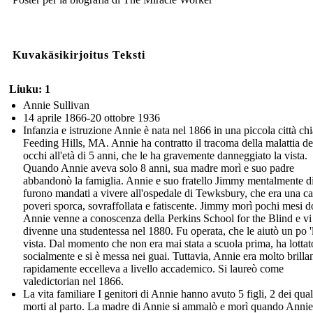
Kuvakäsikirjoitus Teksti
Liuku: 1
Annie Sullivan
14 aprile 1866-20 ottobre 1936
Infanzia e istruzione Annie è nata nel 1866 in una piccola città ch
Feeding Hills, MA. Annie ha contratto il tracoma della malattia de
occhi all'età di 5 anni, che le ha gravemente danneggiato la vista.
Quando Annie aveva solo 8 anni, sua madre morì e suo padre
abbandonò la famiglia. Annie e suo fratello Jimmy mentalmente di
furono mandati a vivere all'ospedale di Tewksbury, che era una ca
poveri sporca, sovraffollata e fatiscente. Jimmy morì pochi mesi d
Annie venne a conoscenza della Perkins School for the Blind e vi
divenne una studentessa nel 1880. Fu operata, che le aiutò un po '
vista. Dal momento che non era mai stata a scuola prima, ha lottat
socialmente e si è messa nei guai. Tuttavia, Annie era molto brilla
rapidamente eccelleva a livello accademico. Si laureò come
valedictorian nel 1866.
La vita familiare I genitori di Annie hanno avuto 5 figli, 2 dei qua
morti al parto. La madre di Annie si ammalò e morì quando Anni