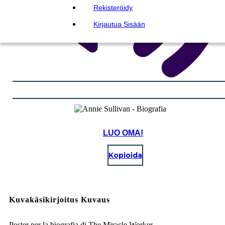
Rekisteröidy
Kirjautua Sisään
LUO OMA!
Kopioida
Kuvakäsikirjoitus Kuvaus
Poster per la biografia di The Miracle Worker