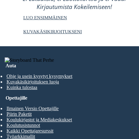
Kirjautumista Kokeilemiseen!
LUO ENSIMMÄINEN
KUVAKÄSIKIRJOITUKSENI
Auta
Ohje ja usein kysytyt kysymykset
Kuvakäsikirjoituksen luoja
Kuinka tulostaa
Opettajille
Ilmainen Versio Opettajille
Piirin Paketit
Koulukirjastot ja Mediakeskukset
Koulutusistunnot
Kaikki Opettajaresurssit
Työarkkimallit