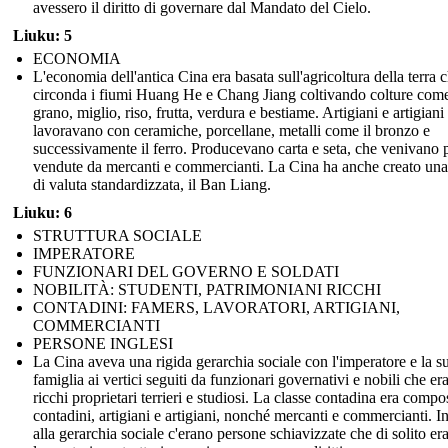
avessero il diritto di governare dal Mandato del Cielo.
Liuku: 5
ECONOMIA
L'economia dell'antica Cina era basata sull'agricoltura della terra 
circonda i fiumi Huang He e Chang Jiang coltivando colture com
grano, miglio, riso, frutta, verdura e bestiame. Artigiani e artigiani
lavoravano con ceramiche, porcellane, metalli come il bronzo e
successivamente il ferro. Producevano carta e seta, che venivano 
vendute da mercanti e commercianti. La Cina ha anche creato un
di valuta standardizzata, il Ban Liang.
Liuku: 6
STRUTTURA SOCIALE
IMPERATORE
FUNZIONARI DEL GOVERNO E SOLDATI
NOBILITÀ: STUDENTI, PATRIMONIANI RICCHI
CONTADINI: FAMERS, LAVORATORI, ARTIGIANI,
COMMERCIANTI
PERSONE INGLESI
La Cina aveva una rigida gerarchia sociale con l'imperatore e la s
famiglia ai vertici seguiti da funzionari governativi e nobili che er
ricchi proprietari terrieri e studiosi. La classe contadina era compo
contadini, artigiani e artigiani, nonché mercanti e commercianti. I
alla gerarchia sociale c'erano persone schiavizzate che di solito er