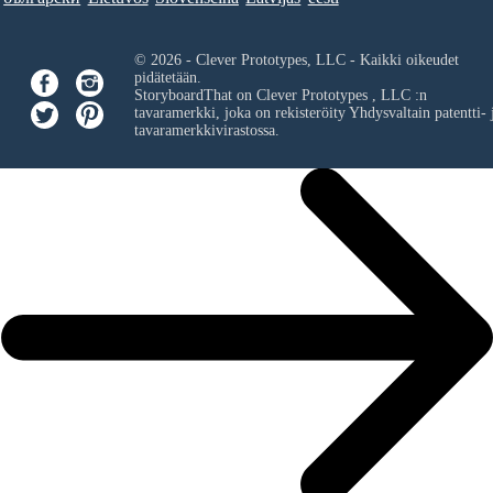
© 2026 - Clever Prototypes, LLC - Kaikki oikeudet
pidätetään.
StoryboardThat on
Clever Prototypes , LLC
:n
tavaramerkki, joka on rekisteröity Yhdysvaltain patentti- 
tavaramerkkivirastossa.