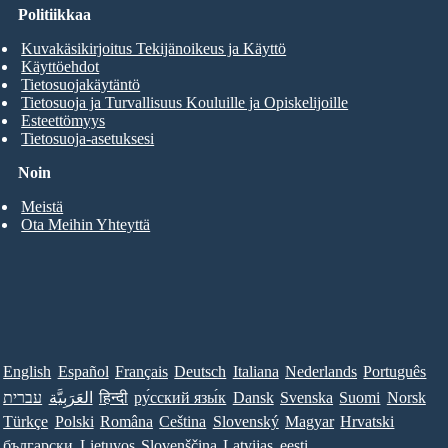
Politiikkaa
Kuvakäsikirjoitus Tekijänoikeus ja Käyttö
Käyttöehdot
Tietosuojakäytäntö
Tietosuoja ja Turvallisuus Kouluille ja Opiskelijoille
Esteettömyys
Tietosuoja-asetuksesi
Noin
Meistä
Ota Meihin Yhteyttä
English
Español
Français
Deutsch
Italiana
Nederlands
Português
עברית
العَرَبِيَّة
हिन्दी
ру́сский язы́к
Dansk
Svenska
Suomi
Norsk
Türkçe
Polski
Româna
Ceština
Slovenský
Magyar
Hrvatski
български
Lietuvos
Slovenščina
Latvijas
eesti