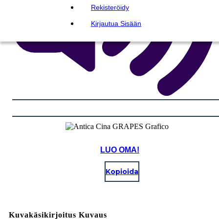
Rekisteröidy
Kirjautua Sisään
LUO OMA!
Kopioida
Kuvakäsikirjoitus Kuvaus