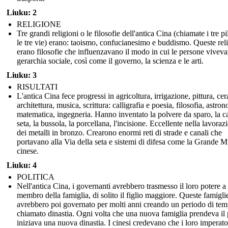
Liuku: 2
RELIGIONE
Tre grandi religioni o le filosofie dell'antica Cina (chiamate i tre pil
le tre vie) erano: taoismo, confucianesimo e buddismo. Queste rel
erano filosofie che influenzavano il modo in cui le persone viveva
gerarchia sociale, così come il governo, la scienza e le arti.
Liuku: 3
RISULTATI
L'antica Cina fece progressi in agricoltura, irrigazione, pittura, ce
architettura, musica, scrittura: calligrafia e poesia, filosofia, astro
matematica, ingegneria. Hanno inventato la polvere da sparo, la ca
seta, la bussola, la porcellana, l'incisione. Eccellente nella lavoraz
dei metalli in bronzo. Crearono enormi reti di strade e canali che
portavano alla Via della seta e sistemi di difesa come la Grande M
cinese.
Liuku: 4
POLITICA
Nell'antica Cina, i governanti avrebbero trasmesso il loro potere a
membro della famiglia, di solito il figlio maggiore. Queste famigli
avrebbero poi governato per molti anni creando un periodo di te
chiamato dinastia. Ogni volta che una nuova famiglia prendeva il 
iniziava una nuova dinastia. I cinesi credevano che i loro imperato