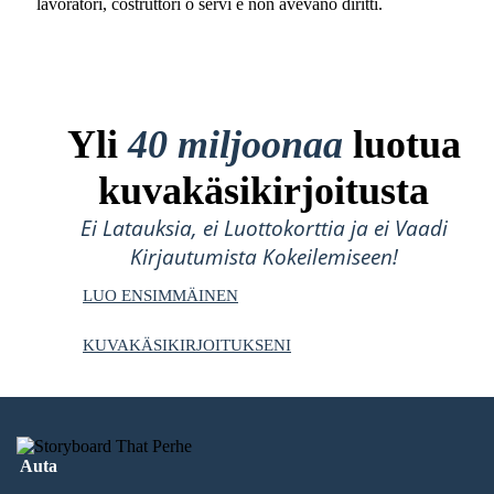
lavoratori, costruttori o servi e non avevano diritti.
Yli
40 miljoonaa
luotua
kuvakäsikirjoitusta
Ei Latauksia, ei Luottokorttia ja ei Vaadi
Kirjautumista Kokeilemiseen!
LUO ENSIMMÄINEN
KUVAKÄSIKIRJOITUKSENI
Auta