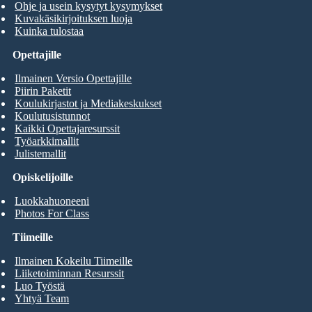
Ohje ja usein kysytyt kysymykset
Kuvakäsikirjoituksen luoja
Kuinka tulostaa
Opettajille
Ilmainen Versio Opettajille
Piirin Paketit
Koulukirjastot ja Mediakeskukset
Koulutusistunnot
Kaikki Opettajaresurssit
Työarkkimallit
Julistemallit
Opiskelijoille
Luokkahuoneeni
Photos For Class
Tiimeille
Ilmainen Kokeilu Tiimeille
Liiketoiminnan Resurssit
Luo Työstä
Yhtyä Team