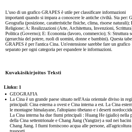
L'uso di un grafico GRAPES è utile per classificare informazioni
importanti quando si impara a conoscere le antiche civiltà. Sta per: G
Geografia (posizione, caratteristiche fisiche, clima, risorse naturali); 
Religione; A: Realizzazioni (Arte, Architettura, Invenzioni, Scrittura
Politica (Governo); E: Economia (lavoro, commercio); S: Struttura s
(gerarchia del potere, ruoli di uomini, donne e bambini). Questa tabe
GRAPES è per l'antica Cina. Un'estensione sarebbe fare un grafico
separato per ogni categoria per espandere le informazioni.
Kuvakäsikirjoitus Teksti
Liuku: 1
GEOGRAFIA
La Cina è un grande paese situato nell'Asia orientale diviso in reg
principali: Cina esterna a ovest e Cina interna a est. La Cina ester
le montagne himalayane, l'altopiano tibetano e i deserti nordoccide
La Cina interna ha due fiumi principali : Huang He (giallo) nella 
della Cina settentrionale e Chang Jiang (Yangtze) a sud nei bacini
Chang Jiang. I fiumi forniscono acqua alle persone, all'agricoltura 
trasporti.