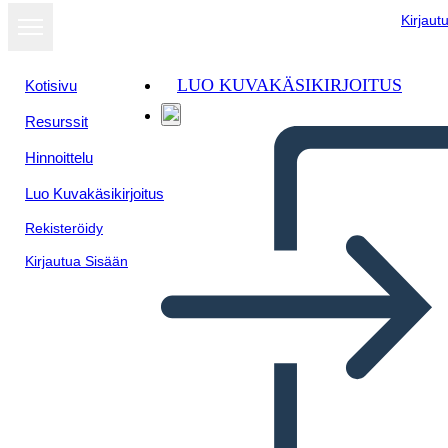
Kirjaut
LUO KUVAKÄSIKIRJOITUS
Kotisivu
Resurssit
Hinnoittelu
Luo Kuvakäsikirjoitus
Rekisteröidy
Kirjautua Sisään