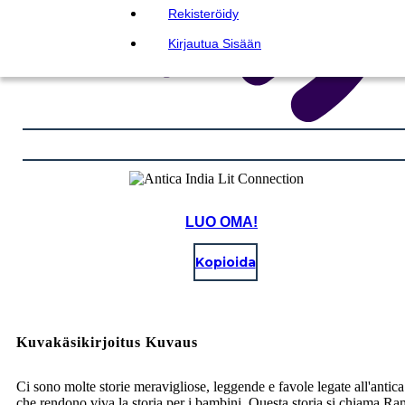
Rekisteröidy
Kirjautua Sisään
LUO OMA!
Kopioida
Kuvakäsikirjoitus Kuvaus
Ci sono molte storie meravigliose, leggende e favole legate all'antica
che rendono viva la storia per i bambini. Questa storia si chiama R