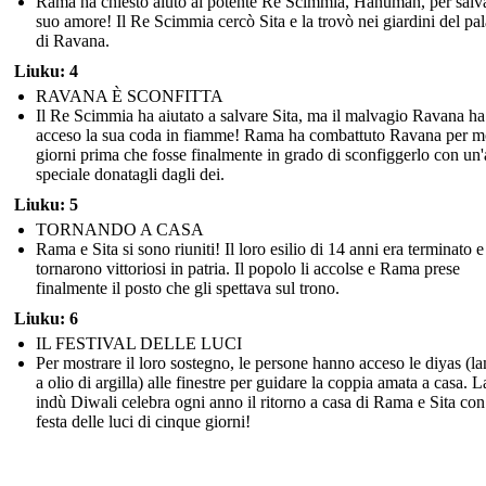
Rama ha chiesto aiuto al potente Re Scimmia, Hanuman, per salva
suo amore! Il Re Scimmia cercò Sita e la trovò nei giardini del pa
di Ravana.
Liuku: 4
RAVANA È SCONFITTA
Il Re Scimmia ha aiutato a salvare Sita, ma il malvagio Ravana ha
acceso la sua coda in fiamme! Rama ha combattuto Ravana per mo
giorni prima che fosse finalmente in grado di sconfiggerlo con un
speciale donatagli dagli dei.
Liuku: 5
TORNANDO A CASA
Rama e Sita si sono riuniti! Il loro esilio di 14 anni era terminato e
tornarono vittoriosi in patria. Il popolo li accolse e Rama prese
finalmente il posto che gli spettava sul trono.
Liuku: 6
IL FESTIVAL DELLE LUCI
Per mostrare il loro sostegno, le persone hanno acceso le diyas (
a olio di argilla) alle finestre per guidare la coppia amata a casa. L
indù Diwali celebra ogni anno il ritorno a casa di Rama e Sita co
festa delle luci di cinque giorni!