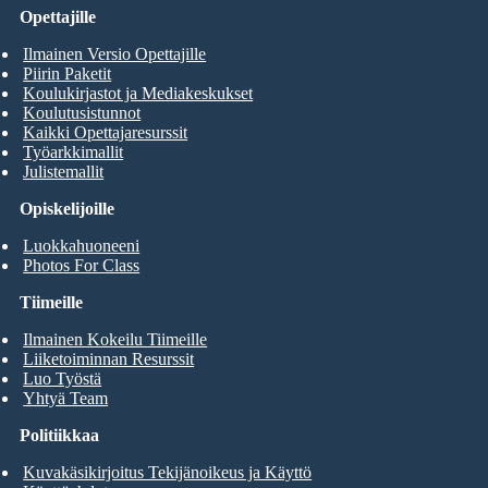
Opettajille
Ilmainen Versio Opettajille
Piirin Paketit
Koulukirjastot ja Mediakeskukset
Koulutusistunnot
Kaikki Opettajaresurssit
Työarkkimallit
Julistemallit
Opiskelijoille
Luokkahuoneeni
Photos For Class
Tiimeille
Ilmainen Kokeilu Tiimeille
Liiketoiminnan Resurssit
Luo Työstä
Yhtyä Team
Politiikkaa
Kuvakäsikirjoitus Tekijänoikeus ja Käyttö