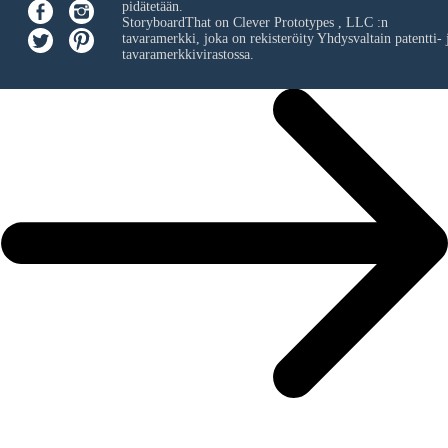
pidätetään.
StoryboardThat on
Clever Prototypes , LLC
:n
tavaramerkki, joka on rekisteröity Yhdysvaltain patentti- 
tavaramerkkivirastossa.