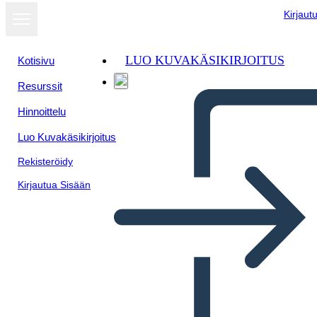
Kirjaut
LUO KUVAKÄSIKIRJOITUS
Kotisivu
Resurssit
Hinnoittelu
Luo Kuvakäsikirjoitus
Rekisteröidy
Kirjautua Sisään
Antica India Lit Connection