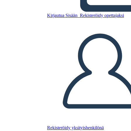
Kirjautua Sisään
Rekisteröidy opettajaksi
Kopioi tämä kuvakäsikirjoitus
LUO KUVAKÄSIKIRJOITUS
TOISTA DIAESITYS
LUE MINULLE
Rekisteröidy yksityishenkilönä