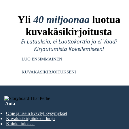
Yli
40 miljoonaa
luotua
kuvakäsikirjoitusta
Ei Latauksia, ei Luottokorttia ja ei Vaadi
Kirjautumista Kokeilemiseen!
LUO ENSIMMÄINEN
KUVAKÄSIKIRJOITUKSENI
Auta
Ohje ja usein kysytyt kysymykset
Kuvakäsikirjoituksen luoja
Kuinka tulostaa