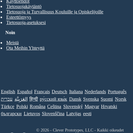
Käyttöehdot
Tietosuojakäytäntö
Tietosuoja ja Turvallisuus Kouluille ja Opiskelijoille
Esteettömyys
Tietosuoja-asetuksesi
Noin
Meistä
Ota Meihin Yhteyttä
English
Español
Français
Deutsch
Italiana
Nederlands
Português
עברית
العَرَبِيَّة
हिन्दी
ру́сский язы́к
Dansk
Svenska
Suomi
Norsk
Türkçe
Polski
Româna
Ceština
Slovenský
Magyar
Hrvatski
български
Lietuvos
Slovenščina
Latvijas
eesti
© 2026 - Clever Prototypes, LLC - Kaikki oikeudet