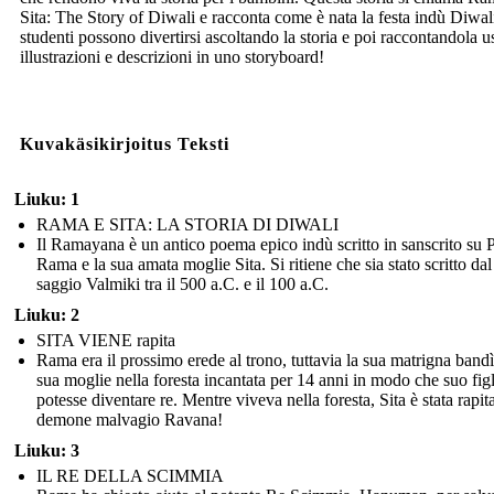
Sita: The Story of Diwali e racconta come è nata la festa indù Diwal
studenti possono divertirsi ascoltando la storia e poi raccontandola 
illustrazioni e descrizioni in uno storyboard!
Kuvakäsikirjoitus Teksti
Liuku: 1
RAMA E SITA: LA STORIA DI DIWALI
Il Ramayana è un antico poema epico indù scritto in sanscrito su 
Rama e la sua amata moglie Sita. Si ritiene che sia stato scritto dal
saggio Valmiki tra il 500 a.C. e il 100 a.C.
Liuku: 2
SITA VIENE rapita
Rama era il prossimo erede al trono, tuttavia la sua matrigna bandì
sua moglie nella foresta incantata per 14 anni in modo che suo fig
potesse diventare re. Mentre viveva nella foresta, Sita è stata rapit
demone malvagio Ravana!
Liuku: 3
IL RE DELLA SCIMMIA