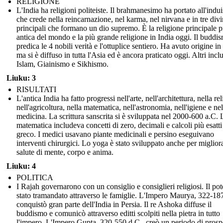
RELIGIONE
L'India ha religioni politeiste. Il brahmanesimo ha portato all'indu
che crede nella reincarnazione, nel karma, nel nirvana e in tre divi
principali che formano un dio supremo. È la religione principale p
antica del mondo e la più grande religione in India oggi. Il buddi
predica le 4 nobili verità e l'ottuplice sentiero. Ha avuto origine in
ma si è diffuso in tutta l'Asia ed è ancora praticato oggi. Altri inc
Islam, Giainismo e Sikhismo.
Liuku: 3
RISULTATI
L'antica India ha fatto progressi nell'arte, nell'architettura, nella re
nell'agricoltura, nella matematica, nell'astronomia, nell'igiene e nel
medicina. La scrittura sanscrita si è sviluppata nel 2000-600 a.C. 
matematica includeva concetti di zero, decimali e calcoli più esatti 
greco. I medici usavano piante medicinali e persino eseguivano
interventi chirurgici. Lo yoga è stato sviluppato anche per migliora
salute di mente, corpo e anima.
Liuku: 4
POLITICA
I Rajah governarono con un consiglio e consiglieri religiosi. Il pot
stato tramandato attraverso le famiglie. L'Impero Maurya, 322-18
conquistò gran parte dell'India in Persia. Il re Ashoka diffuse il
buddismo e comunicò attraverso editti scolpiti nella pietra in tutto
l'impero. L'Impero Gupta, 320-550 d.C., creò un periodo di prospe