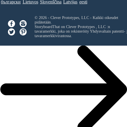
български
Lietuvos
Slovenščina
Latvijas
eesti
© 2026 - Clever Prototypes, LLC - Kaikki oikeudet
pidätetään.
StoryboardThat on
Clever Prototypes , LLC
:n
tavaramerkki, joka on rekisteröity Yhdysvaltain patentti- 
tavaramerkkivirastossa.