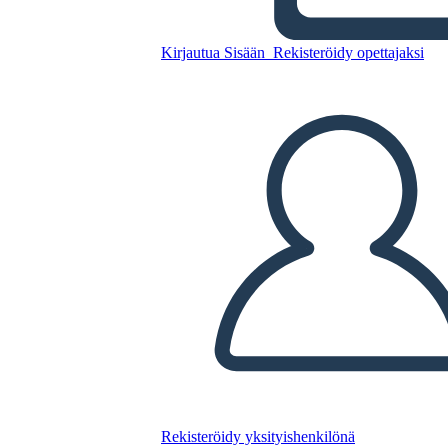
Antica India UVA
Kirjautua Sisään
Rekisteröidy opettajaksi
Kopioi tämä kuvakäsikirjoitus
LUO KUVAKÄSIKIRJOITUS
TOISTA DIAESITYS
LUE MINULLE
Rekisteröidy yksityishenkilönä