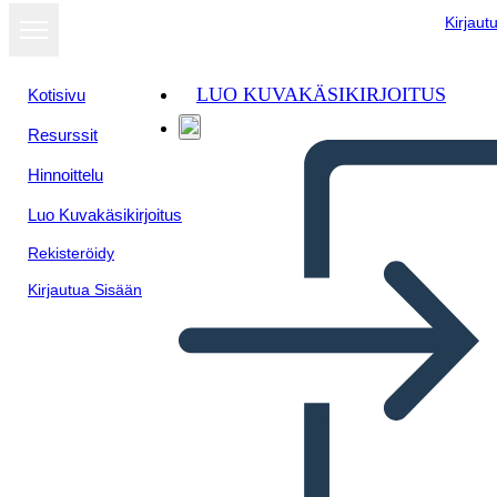
Kirjaut
LUO KUVAKÄSIKIRJOITUS
Kotisivu
Resurssit
Hinnoittelu
Luo Kuvakäsikirjoitus
Rekisteröidy
Kirjautua Sisään