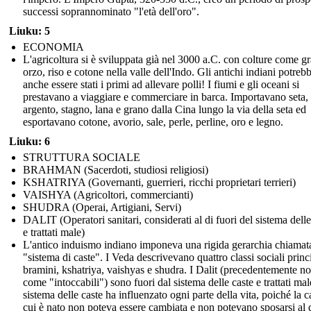
successi soprannominato "l'età dell'oro".
Liuku: 5
ECONOMIA
L'agricoltura si è sviluppata già nel 3000 a.C. con colture come g
orzo, riso e cotone nella valle dell'Indo. Gli antichi indiani potreb
anche essere stati i primi ad allevare polli! I fiumi e gli oceani si
prestavano a viaggiare e commerciare in barca. Importavano seta,
argento, stagno, lana e grano dalla Cina lungo la via della seta ed
esportavano cotone, avorio, sale, perle, perline, oro e legno.
Liuku: 6
STRUTTURA SOCIALE
BRAHMAN (Sacerdoti, studiosi religiosi)
KSHATRIYA (Governanti, guerrieri, ricchi proprietari terrieri)
VAISHYA (Agricoltori, commercianti)
SHUDRA (Operai, Artigiani, Servi)
DALIT (Operatori sanitari, considerati al di fuori del sistema delle
e trattati male)
L'antico induismo indiano imponeva una rigida gerarchia chiamat
"sistema di caste". I Veda descrivevano quattro classi sociali princi
bramini, kshatriya, vaishyas e shudra. I Dalit (precedentemente no
come "intoccabili") sono fuori dal sistema delle caste e trattati male
sistema delle caste ha influenzato ogni parte della vita, poiché la c
cui è nato non poteva essere cambiata e non potevano sposarsi al d