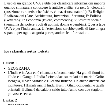
L'uso di un grafico UVA è utile per classificare informazioni importa
quando si impara a conoscere le antiche civiltà. Sta per: G: Geografi
(posizione, caratteristiche fisiche, clima, risorse naturali); R: Religio
Realizzazioni (Arte, Architettura, Invenzioni, Scrittura) P: Politica
(Governo); E: Economia (lavoro, commercio); S: Struttura sociale
(gerarchia del potere, ruoli di uomini, donne e bambini). Questa tabe
UVA è per l'India antica. Un'estensione sarebbe quella di fare un gra
separato per ogni categoria per espandere le informazioni.
Kuvakäsikirjoitus Teksti
Liuku: 1
GEOGRAFIA
L'India è in Asia ed è chiamata subcontinente. Ha grandi fiumi tra
l'Indo e il Gange. L'India è circondata su tre lati dai mari: il Golfo
Bengala, il Mar Arabico e l'Oceano Indiano. Ha anche diverse ca
montuose: l'Himalayan, l'Hindu Kush, i Ghati occidentali e quelli
orientali. Il clima è da caldo a caldo tutto l'anno con due stagioni:
piovosa e secca.
Liuku: 2