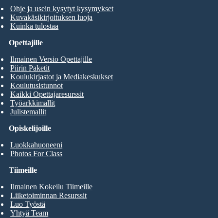
Ohje ja usein kysytyt kysymykset
Kuvakäsikirjoituksen luoja
Kuinka tulostaa
Opettajille
Ilmainen Versio Opettajille
Piirin Paketit
Koulukirjastot ja Mediakeskukset
Koulutusistunnot
Kaikki Opettajaresurssit
Työarkkimallit
Julistemallit
Opiskelijoille
Luokkahuoneeni
Photos For Class
Tiimeille
Ilmainen Kokeilu Tiimeille
Liiketoiminnan Resurssit
Luo Työstä
Yhtyä Team