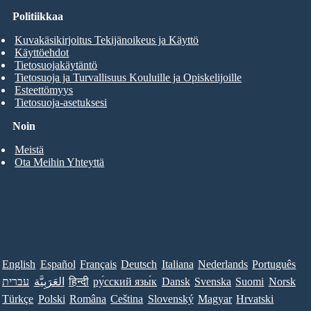
Politiikkaa
Kuvakäsikirjoitus Tekijänoikeus ja Käyttö
Käyttöehdot
Tietosuojakäytäntö
Tietosuoja ja Turvallisuus Kouluille ja Opiskelijoille
Esteettömyys
Tietosuoja-asetuksesi
Noin
Meistä
Ota Meihin Yhteyttä
English
Español
Français
Deutsch
Italiana
Nederlands
Português
עברית
العَرَبِيَّة
हिन्दी
ру́сский язы́к
Dansk
Svenska
Suomi
Norsk
Türkçe
Polski
Româna
Ceština
Slovenský
Magyar
Hrvatski