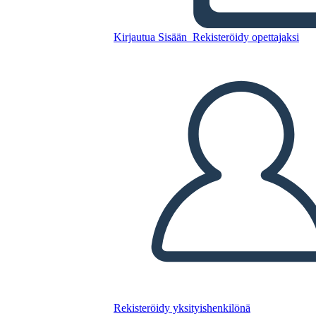
Umani
Kirjautua Sisään
Rekisteröidy opettajaksi
Kopioi tämä kuvakäsikirjoitus
LUO KUVAKÄSIKIRJOITUS
TOISTA DIAESITYS
LUE MINULLE
Rekisteröidy yksityishenkilönä