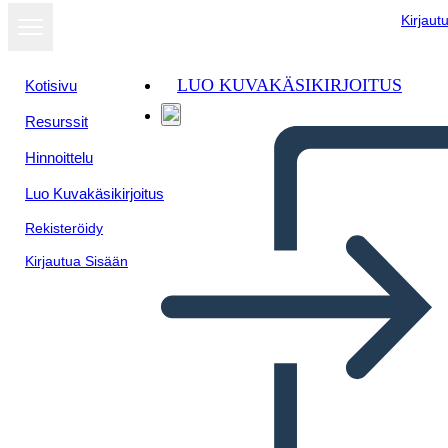
Kirjaut
LUO KUVAKÄSIKIRJOITUS
Kotisivu
Resurssit
Hinnoittelu
Luo Kuvakäsikirjoitus
Rekisteröidy
Kirjautua Sisään
Biografia dei Primi Esseri