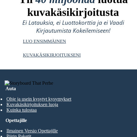
kuvakäsikirjoitusta
Ei Latauksia, ei Luottokorttia ja ei Vaadi
Kirjautumista Kokeilemiseen!
LUO ENSIMMÄINEN
KUVAKÄSIKIRJOITUKSENI
Auta
Ohje ja usein kysytyt kysymykset
Kuvakäsikirjoituksen luoja
Kuinka tulostaa
Opettajille
Ilmainen Versio Opettajille
Piirin Paketit