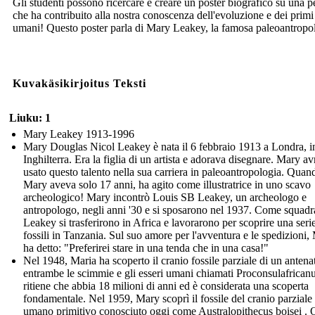
Gli studenti possono ricercare e creare un poster biografico su una 
che ha contribuito alla nostra conoscenza dell'evoluzione e dei primi
umani! Questo poster parla di Mary Leakey, la famosa paleoantropo
Kuvakäsikirjoitus Teksti
Liuku: 1
Mary Leakey 1913-1996
Mary Douglas Nicol Leakey è nata il 6 febbraio 1913 a Londra, i
Inghilterra. Era la figlia di un artista e adorava disegnare. Mary a
usato questo talento nella sua carriera in paleoantropologia. Quan
Mary aveva solo 17 anni, ha agito come illustratrice in uno scavo
archeologico! Mary incontrò Louis SB Leakey, un archeologo e
antropologo, negli anni '30 e si sposarono nel 1937. Come squadra
Leakey si trasferirono in Africa e lavorarono per scoprire una serie
fossili in Tanzania. Sul suo amore per l'avventura e le spedizioni,
ha detto: "Preferirei stare in una tenda che in una casa!"
Nel 1948, Maria ha scoperto il cranio fossile parziale di un antena
entrambe le scimmie e gli esseri umani chiamati Proconsulafricanu
ritiene che abbia 18 milioni di anni ed è considerata una scoperta
fondamentale. Nel 1959, Mary scoprì il fossile del cranio parziale
umano primitivo conosciuto oggi come Australopithecus boisei . 