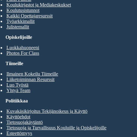
Koulukirjastot ja Mediakeskukset
Koulutusistunnot
Kaikki Opettajaresurssit
Työarkkimallit
Julistemallit
Opiskelijoille
Luokkahuoneeni
Photos For Class
Tiimeille
Ilmainen Kokeilu Tiimeille
Liiketoiminnan Resurssit
Luo Työstä
Yhtyä Team
Politiikkaa
Kuvakäsikirjoitus Tekijänoikeus ja Käyttö
Käyttöehdot
Tietosuojakäytäntö
Tietosuoja ja Turvallisuus Kouluille ja Opiskelijoille
Esteettömyys