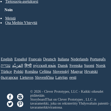
Tietosuoja-asetuksesi
Noin
Meistä
Ota Meihin Yhteyttä
English
Español
Français
Deutsch
Italiana
Nederlands
Português
עברית
العَرَبِيَّة
हिन्दी
ру́сский язы́к
Dansk
Svenska
Suomi
Norsk
Türkçe
Polski
Româna
Ceština
Slovenský
Magyar
Hrvatski
български
Lietuvos
Slovenščina
Latvijas
eesti
© 2026 - Clever Prototypes, LLC - Kaikki oikeudet
pidätetään.
StoryboardThat on
Clever Prototypes , LLC
:n
tavaramerkki, joka on rekisteröity Yhdysvaltain patentti- 
tavaramerkkivirastossa.