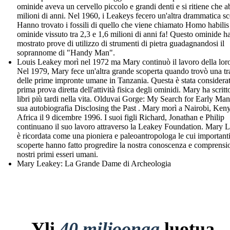
ominide aveva un cervello piccolo e grandi denti e si ritiene che a
milioni di anni. Nel 1960, i Leakeys fecero un'altra drammatica sc
Hanno trovato i fossili di quello che viene chiamato Homo habilis
ominide vissuto tra 2,3 e 1,6 milioni di anni fa! Questo ominide h
mostrato prove di utilizzo di strumenti di pietra guadagnandosi il
soprannome di "Handy Man".
Louis Leakey morì nel 1972 ma Mary continuò il lavoro della loro
Nel 1979, Mary fece un'altra grande scoperta quando trovò una tr
delle prime impronte umane in Tanzania. Questa è stata considerat
prima prova diretta dell'attività fisica degli ominidi. Mary ha scrit
libri più tardi nella vita. Olduvai Gorge: My Search for Early Man
sua autobiografia Disclosing the Past . Mary morì a Nairobi, Ken
Africa il 9 dicembre 1996. I suoi figli Richard, Jonathan e Philip
continuano il suo lavoro attraverso la Leakey Foundation. Mary 
è ricordata come una pioniera e paleoantropologa le cui important
scoperte hanno fatto progredire la nostra conoscenza e comprensi
nostri primi esseri umani.
Mary Leakey: La Grande Dame di Archeologia
Yli
40 miljoonaa
luotua