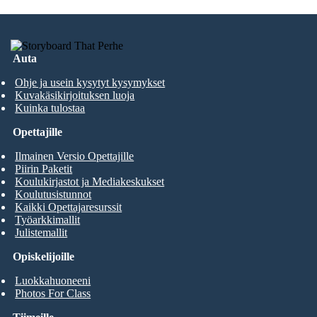
Auta
Ohje ja usein kysytyt kysymykset
Kuvakäsikirjoituksen luoja
Kuinka tulostaa
Opettajille
Ilmainen Versio Opettajille
Piirin Paketit
Koulukirjastot ja Mediakeskukset
Koulutusistunnot
Kaikki Opettajaresurssit
Työarkkimallit
Julistemallit
Opiskelijoille
Luokkahuoneeni
Photos For Class