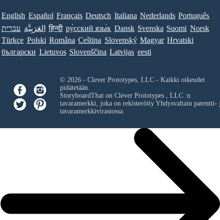
English
Español
Français
Deutsch
Italiana
Nederlands
Português
עברית
العَرَبِيَّة
हिन्दी
ру́сский язы́к
Dansk
Svenska
Suomi
Norsk
Türkçe
Polski
Româna
Ceština
Slovenský
Magyar
Hrvatski
български
Lietuvos
Slovenščina
Latvijas
eesti
© 2026 - Clever Prototypes, LLC - Kaikki oikeudet
pidätetään.
StoryboardThat on
Clever Prototypes , LLC
:n
tavaramerkki, joka on rekisteröity Yhdysvaltain patentti- 
tavaramerkkivirastossa.