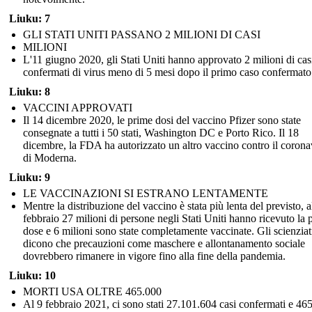
Liuku: 7
GLI STATI UNITI PASSANO 2 MILIONI DI CASI
MILIONI
L'11 giugno 2020, gli Stati Uniti hanno approvato 2 milioni di cas
confermati di virus meno di 5 mesi dopo il primo caso confermato
Liuku: 8
VACCINI APPROVATI
Il 14 dicembre 2020, le prime dosi del vaccino Pfizer sono state
consegnate a tutti i 50 stati, Washington DC e Porto Rico. Il 18
dicembre, la FDA ha autorizzato un altro vaccino contro il corona
di Moderna.
Liuku: 9
LE VACCINAZIONI SI ESTRANO LENTAMENTE
Mentre la distribuzione del vaccino è stata più lenta del previsto, a
febbraio 27 milioni di persone negli Stati Uniti hanno ricevuto la 
dose e 6 milioni sono state completamente vaccinate. Gli scienziat
dicono che precauzioni come maschere e allontanamento sociale
dovrebbero rimanere in vigore fino alla fine della pandemia.
Liuku: 10
MORTI USA OLTRE 465.000
Al 9 febbraio 2021, ci sono stati 27.101.604 casi confermati e 46