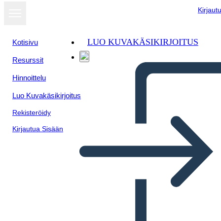
Kirjaut
LUO KUVAKÄSIKIRJOITUS
Kotisivu
Resurssit
Hinnoittelu
Luo Kuvakäsikirjoitus
Rekisteröidy
Kirjautua Sisään