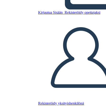
Cronologia Covid 19
Kirjautua Sisään
Rekisteröidy opettajaksi
Kopioi tämä kuvakäsikirjoitus
LUO KUVAKÄSIKIRJOITUS
TOISTA DIAESITYS
LUE MINULLE
Rekisteröidy yksityishenkilönä