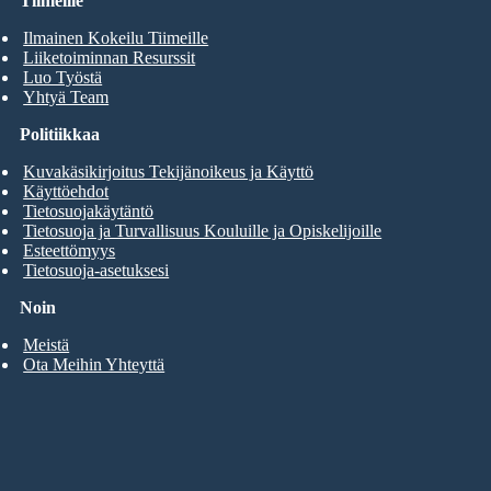
Tiimeille
Ilmainen Kokeilu Tiimeille
Liiketoiminnan Resurssit
Luo Työstä
Yhtyä Team
Politiikkaa
Kuvakäsikirjoitus Tekijänoikeus ja Käyttö
Käyttöehdot
Tietosuojakäytäntö
Tietosuoja ja Turvallisuus Kouluille ja Opiskelijoille
Esteettömyys
Tietosuoja-asetuksesi
Noin
Meistä
Ota Meihin Yhteyttä