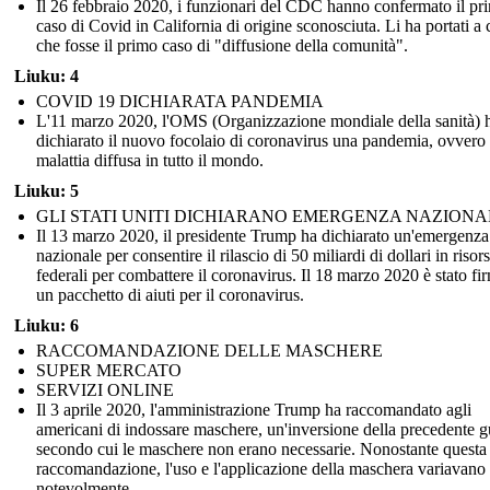
Il 26 febbraio 2020, i funzionari del CDC hanno confermato il pr
caso di Covid in California di origine sconosciuta. Li ha portati a 
che fosse il primo caso di "diffusione della comunità".
Liuku: 4
COVID 19 DICHIARATA PANDEMIA
L'11 marzo 2020, l'OMS (Organizzazione mondiale della sanità) 
dichiarato il nuovo focolaio di coronavirus una pandemia, ovvero
malattia diffusa in tutto il mondo.
Liuku: 5
GLI STATI UNITI DICHIARANO EMERGENZA NAZIONA
Il 13 marzo 2020, il presidente Trump ha dichiarato un'emergenza
nazionale per consentire il rilascio di 50 miliardi di dollari in risor
federali per combattere il coronavirus. Il 18 marzo 2020 è stato fi
un pacchetto di aiuti per il coronavirus.
Liuku: 6
RACCOMANDAZIONE DELLE MASCHERE
SUPER MERCATO
SERVIZI ONLINE
Il 3 aprile 2020, l'amministrazione Trump ha raccomandato agli
americani di indossare maschere, un'inversione della precedente g
secondo cui le maschere non erano necessarie. Nonostante questa
raccomandazione, l'uso e l'applicazione della maschera variavano
notevolmente.