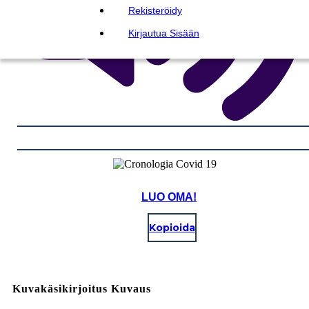
Rekisteröidy
Kirjautua Sisään
LUO OMA!
Kopioida
Kuvakäsikirjoitus Kuvaus