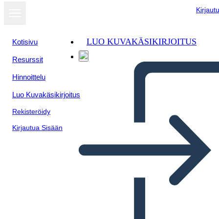
Kirjaut
LUO KUVAKÄSIKIRJOITUS
Kotisivu
Resurssit
Hinnoittelu
Luo Kuvakäsikirjoitus
Rekisteröidy
Kirjautua Sisään