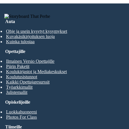
Auta
Ohje ja usein kysytyt kysymykset
Kuvakäsikirjoituksen luoja
Kuinka tulostaa
Opettajille
Ilmainen Versio Opettajille
Piirin Paketit
Koulukirjastot ja Mediakeskukset
Koulutusistunnot
Kaikki Opettajaresurssit
Työarkkimallit
Julistemallit
Opiskelijoille
Luokkahuoneeni
Photos For Class
Tiimeille