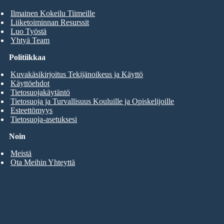
Ilmainen Kokeilu Tiimeille
Liiketoiminnan Resurssit
Luo Työstä
Yhtyä Team
Politiikkaa
Kuvakäsikirjoitus Tekijänoikeus ja Käyttö
Käyttöehdot
Tietosuojakäytäntö
Tietosuoja ja Turvallisuus Kouluille ja Opiskelijoille
Esteettömyys
Tietosuoja-asetuksesi
Noin
Meistä
Ota Meihin Yhteyttä