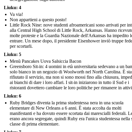
Liuku: 4
Va via!
Non appartieni a questo posto!
Little Rock Nine: nove studenti afroamericani sono arrivati per int
alla Central High School di Little Rock, Arkansas. Hanno ricevut
molte proteste e la Guardia Nazionale dell'Arkansas ha impedito l
entrare. Un mese dopo, il presidente Eisenhower inviò truppe fede
per scortarli.
Liuku: 5
Menù Pancakes Uova Salsiccia Bacon
Greensboro Sit-in: 4 uomini in età universitaria sedevano a un ba
solo bianco in un negozio di Woolworth nel North Carolina. È sta
rifiutato il servizio, ma non si sono mossi fino alla chiusura, imp
ai bianchi di dare i loro affari. I sit-in iniziarono in tutto il Sud e i
ristoranti dovettero cambiare le loro politiche per rimanere in attivi
Liuku: 6
Ruby Bridges diventa la prima studentessa nera in una scuola
elementare di New Orleans a 6 anni. È stata accolta da molti
manifestanti e ha dovuto essere scortata dai marescialli federali. L
erano ancora segregate, quindi Ruby era l'unica studentessa nella 
classe di prima elementare.