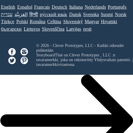
English
Español
Français
Deutsch
Italiana
Nederlands
Português
עברית
العَرَبِيَّة
हिन्दी
ру́сский язы́к
Dansk
Svenska
Suomi
Norsk
Türkçe
Polski
Româna
Ceština
Slovenský
Magyar
Hrvatski
български
Lietuvos
Slovenščina
Latvijas
eesti
© 2026 - Clever Prototypes, LLC - Kaikki oikeudet
pidätetään.
StoryboardThat on
Clever Prototypes , LLC
:n
tavaramerkki, joka on rekisteröity Yhdysvaltain patentti- 
tavaramerkkivirastossa.