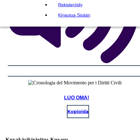
Rekisteröidy
Kirjautua Sisään
LUO OMA!
Kopioida
Kuvakäsikirjoitus Kuvaus