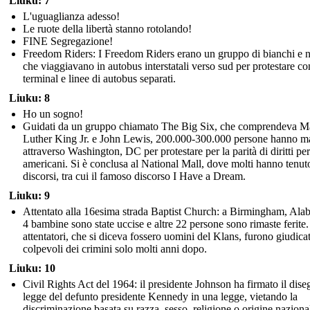
Liuku: 7
L'uguaglianza adesso!
Le ruote della libertà stanno rotolando!
FINE Segregazione!
Freedom Riders: I Freedom Riders erano un gruppo di bianchi e n
che viaggiavano in autobus interstatali verso sud per protestare co
terminal e linee di autobus separati.
Liuku: 8
Ho un sogno!
Guidati da un gruppo chiamato The Big Six, che comprendeva Ma
Luther King Jr. e John Lewis, 200.000-300.000 persone hanno ma
attraverso Washington, DC per protestare per la parità di diritti per
americani. Si è conclusa al National Mall, dove molti hanno tenut
discorsi, tra cui il famoso discorso I Have a Dream.
Liuku: 9
Attentato alla 16esima strada Baptist Church: a Birmingham, Ala
4 bambine sono state uccise e altre 22 persone sono rimaste ferite.
attentatori, che si diceva fossero uomini del Klans, furono giudicat
colpevoli dei crimini solo molti anni dopo.
Liuku: 10
Civil Rights Act del 1964: il presidente Johnson ha firmato il dise
legge del defunto presidente Kennedy in una legge, vietando la
discriminazione basata su razza, sesso, religione o origine naziona