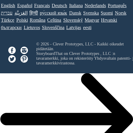
English
Español
Français
Deutsch
Italiana
Nederlands
Português
עברית
العَرَبِيَّة
हिन्दी
ру́сский язы́к
Dansk
Svenska
Suomi
Norsk
Türkçe
Polski
Româna
Ceština
Slovenský
Magyar
Hrvatski
български
Lietuvos
Slovenščina
Latvijas
eesti
© 2026 - Clever Prototypes, LLC - Kaikki oikeudet
pidätetään.
StoryboardThat on
Clever Prototypes , LLC
:n
tavaramerkki, joka on rekisteröity Yhdysvaltain patentti- 
tavaramerkkivirastossa.