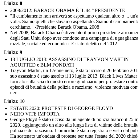
Liuku: 8
2008/2012: BARACK OBAMA È IL 44 ° PRESIDENTE
"Il cambiamento non arriverà se aspettiamo qualcun altro o ... un'a
volta. Siamo quelli che stavamo aspettando. Siamo il cambiament
cerchiamo." -Presidente Barack Obama, 2008
Nel 2008, Barack Obama è diventato il primo presidente afroame
degli Stati Uniti dopo aver condotto una campagna di uguaglianz
razziale, sociale ed economica. È stato rieletto nel 2012.
Liuku: 9
13 LUGLIO 2013: ASSASSINO DI TRAYVON MARTIN
AQUITTED e BLM FONDATI
Trayvon Martin, un 17enne nero, è stato ucciso il 26 febbraio 2012
suo assassino è stato assolto il 13 luglio 2013. Black Lives Matter 
formato sulla scia di questo errore giudiziario per protestare contro
episodi di brutalità della polizia e razzismo. violenza motivata cont
neri.
Liuku: 10
ESTATE 2020: PROTESTE DI GEORGE FLOYD
NERO VITE IMPORTA
George Floyd è stato ucciso da un agente di polizia bianco il 25 
2020, aggiungendo un altro alla lunga lista di vittime della brutalit
polizia e del razzismo. L'omicidio è stato registrato e visto dal pub
Ha scatenato un'ondata di proteste per tutta l'estate del 2020 chie