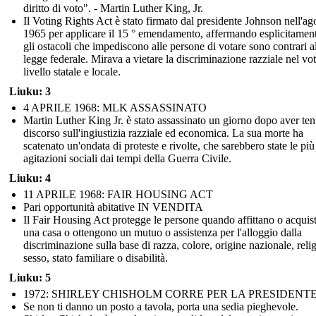
diritto di voto". - Martin Luther King, Jr.
Il Voting Rights Act è stato firmato dal presidente Johnson nell'ag
1965 per applicare il 15 ° emendamento, affermando esplicitamen
gli ostacoli che impediscono alle persone di votare sono contrari a
legge federale. Mirava a vietare la discriminazione razziale nel vo
livello statale e locale.
Liuku: 3
4 APRILE 1968: MLK ASSASSINATO
Martin Luther King Jr. è stato assassinato un giorno dopo aver te
discorso sull'ingiustizia razziale ed economica. La sua morte ha
scatenato un'ondata di proteste e rivolte, che sarebbero state le più
agitazioni sociali dai tempi della Guerra Civile.
Liuku: 4
11 APRILE 1968: FAIR HOUSING ACT
Pari opportunità abitative IN VENDITA
Il Fair Housing Act protegge le persone quando affittano o acquis
una casa o ottengono un mutuo o assistenza per l'alloggio dalla
discriminazione sulla base di razza, colore, origine nazionale, reli
sesso, stato familiare o disabilità.
Liuku: 5
1972: SHIRLEY CHISHOLM CORRE PER LA PRESIDENT
Se non ti danno un posto a tavola, porta una sedia pieghevole.