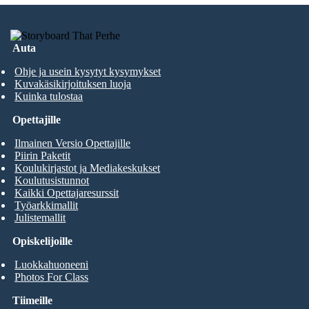
Auta
Ohje ja usein kysytyt kysymykset
Kuvakäsikirjoituksen luoja
Kuinka tulostaa
Opettajille
Ilmainen Versio Opettajille
Piirin Paketit
Koulukirjastot ja Mediakeskukset
Koulutusistunnot
Kaikki Opettajaresurssit
Työarkkimallit
Julistemallit
Opiskelijoille
Luokkahuoneeni
Photos For Class
Tiimeille