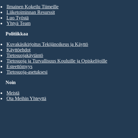
Ilmainen Kokeilu Tiimeille
Liiketoiminnan Resurssit
Luo Työstä
Yhtyä Team
Politiikkaa
Kuvakäsikirjoitus Tekijänoikeus ja Käyttö
Käyttöehdot
Tietosuojakäytäntö
Tietosuoja ja Turvallisuus Kouluille ja Opiskelijoille
Esteettömyys
Tietosuoja-asetuksesi
Noin
Meistä
Ota Meihin Yhteyttä