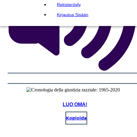
Rekisteröidy
Kirjautua Sisään
LUO OMA!
Kopioida