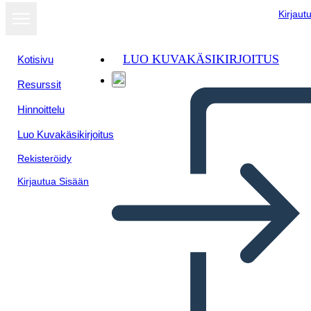
Kirjaut
LUO KUVAKÄSIKIRJOITUS
Kotisivu
Resurssit
Hinnoittelu
Luo Kuvakäsikirjoitus
Rekisteröidy
Kirjautua Sisään