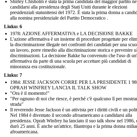
Shirley Chisholm è stata la prima candidata del maggior partito ne
candidarsi alla presidenza degli Stati Uniti durante le elezioni
presidenziali statunitensi del 1972. È stata la prima donna a candid
alla nomina presidenziale del Partito Democratico .
Liuku: 6
1978: AZIONE AFFERMATIVA e LA DECISIONE BAKKE
L'azione affermativa è un insieme di procedure progettate per eli
la discriminazione illegale nei confronti dei candidati per una scuo
un lavoro, porre rimedio alla discriminazione storica e prevenire ul
discriminazioni. La decisione Bakke ha convenuto che l'uso di un
affermativa da parte di una scuola per accettare più candidati di
minoranza era costituzionale.
Liuku: 7
1984: JESSE JACKSON CORRE PER LA PRESIDENTE 1 98
OPRAH WINFREY LANCIA IL TALK SHOW
"Ora è il momento!"
"Per ognuno di noi che riesce, è perché c'è qualcuno lì per mostrar
strada"
Il reverendo Jesse Jackson è un attivista per i diritti civili e un poli
Nel 1984 è diventato il secondo afroamericano a candidarsi alla
presidenza. Oprah Winfrey ha lanciato il suo talk show nel 1986, 
durò 25 anni. È anche un'attrice, filantropa e la prima donna milia
afroamericana.