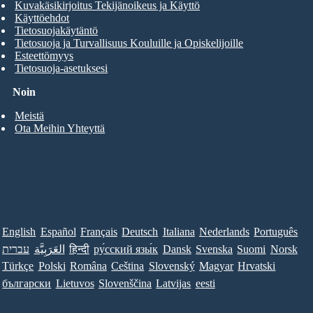
Kuvakäsikirjoitus Tekijänoikeus ja Käyttö
Käyttöehdot
Tietosuojakäytäntö
Tietosuoja ja Turvallisuus Kouluille ja Opiskelijoille
Esteettömyys
Tietosuoja-asetuksesi
Noin
Meistä
Ota Meihin Yhteyttä
English
Español
Français
Deutsch
Italiana
Nederlands
Português
עברית
العَرَبِيَّة
हिन्दी
ру́сский язы́к
Dansk
Svenska
Suomi
Norsk
Türkçe
Polski
Româna
Ceština
Slovenský
Magyar
Hrvatski
български
Lietuvos
Slovenščina
Latvijas
eesti