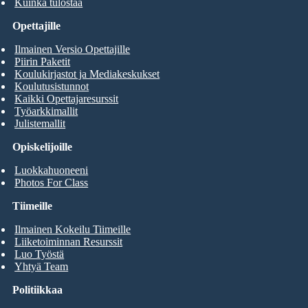
Kuinka tulostaa
Opettajille
Ilmainen Versio Opettajille
Piirin Paketit
Koulukirjastot ja Mediakeskukset
Koulutusistunnot
Kaikki Opettajaresurssit
Työarkkimallit
Julistemallit
Opiskelijoille
Luokkahuoneeni
Photos For Class
Tiimeille
Ilmainen Kokeilu Tiimeille
Liiketoiminnan Resurssit
Luo Työstä
Yhtyä Team
Politiikkaa