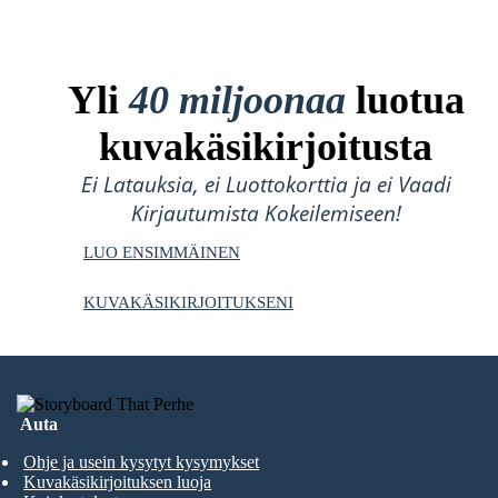
Yli
40 miljoonaa
luotua
kuvakäsikirjoitusta
Ei Latauksia, ei Luottokorttia ja ei Vaadi
Kirjautumista Kokeilemiseen!
LUO ENSIMMÄINEN
KUVAKÄSIKIRJOITUKSENI
Auta
Ohje ja usein kysytyt kysymykset
Kuvakäsikirjoituksen luoja