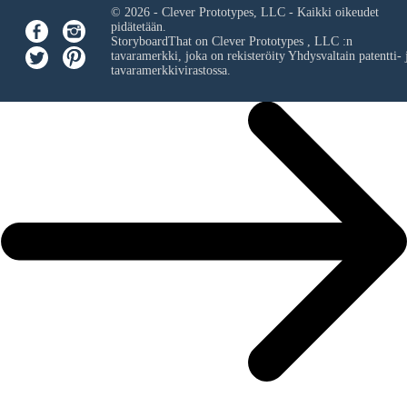
© 2026 - Clever Prototypes, LLC - Kaikki oikeudet
pidätetään.
StoryboardThat on
Clever Prototypes , LLC
:n
tavaramerkki, joka on rekisteröity Yhdysvaltain patentti- 
tavaramerkkivirastossa.