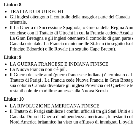
Liuku: 8
TRATTATO DI UTRECHT
Gli inglesi ottengono il controllo della maggior parte del Canada
orientale.
Il La Guerra di Successione Spagnola, o Guerra della Regina Ann
concluse con il Trattato di Utrecht in cui la Francia cedette Acadia
La Gran Bretagna e gli inglesi ottennero il controllo di gran parte 
Canada orientale. La Francia mantenne Ile St-Jean (in seguito Isol
Principe Edoardo) e Ile Royale (in seguito Cape Breton).
Liuku: 9
LA GUERRA FRANCESE E INDIANA FINISCE
La Nuova Francia non c'è più.
Il Guerra dei sette anni (guerra francese e indiana) è terminato dal
Trattato di Parigi . La Francia cede Nuova Francia in Gran Bretag
sua colonia Canada diventare gli inglesi Provincia del Quebec e l
restanti colonie marittime annesse alla Nuova Scozia.
Liuku: 10
LA RIVOLUZIONE AMERICANA FINISCE
Il Trattato di Parigi stabilisce i confini ufficiali tra gli Stati Uniti e i
Canada. Dopo il Guerra d'indipendenza americana , le restanti col
Nord America britannico ha visto un afflusso di immigrati L oyalis