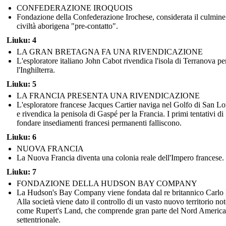
CONFEDERAZIONE IROQUOIS
Fondazione della Confederazione Irochese, considerata il culmine
civiltà aborigena "pre-contatto".
Liuku: 4
LA GRAN BRETAGNA FA UNA RIVENDICAZIONE
L'esploratore italiano John Cabot rivendica l'isola di Terranova pe
l'Inghilterra.
Liuku: 5
LA FRANCIA PRESENTA UNA RIVENDICAZIONE
L'esploratore francese Jacques Cartier naviga nel Golfo di San L
e rivendica la penisola di Gaspé per la Francia. I primi tentativi di
fondare insediamenti francesi permanenti falliscono.
Liuku: 6
NUOVA FRANCIA
La Nuova Francia diventa una colonia reale dell'Impero francese.
Liuku: 7
FONDAZIONE DELLA HUDSON BAY COMPANY
La Hudson's Bay Company viene fondata dal re britannico Carlo I
Alla società viene dato il controllo di un vasto nuovo territorio no
come Rupert's Land, che comprende gran parte del Nord America
settentrionale.