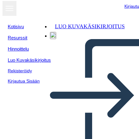
Kirjaut
LUO KUVAKÄSIKIRJOITUS
Kotisivu
Resurssit
Hinnoittelu
Luo Kuvakäsikirjoitus
Rekisteröidy
Kirjautua Sisään
Elementi Letterari Timbrati