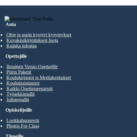
Auta
Ohje ja usein kysytyt kysymykset
Kuvakäsikirjoituksen luoja
Kuinka tulostaa
Opettajille
Ilmainen Versio Opettajille
Piirin Paketit
Koulukirjastot ja Mediakeskukset
Koulutusistunnot
Kaikki Opettajaresurssit
Työarkkimallit
Julistemallit
Opiskelijoille
Luokkahuoneeni
Photos For Class
Tiimeille