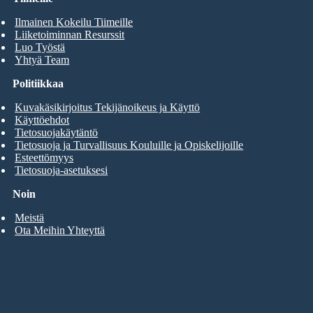
Ilmainen Kokeilu Tiimeille
Liiketoiminnan Resurssit
Luo Työstä
Yhtyä Team
Politiikkaa
Kuvakäsikirjoitus Tekijänoikeus ja Käyttö
Käyttöehdot
Tietosuojakäytäntö
Tietosuoja ja Turvallisuus Kouluille ja Opiskelijoille
Esteettömyys
Tietosuoja-asetuksesi
Noin
Meistä
Ota Meihin Yhteyttä