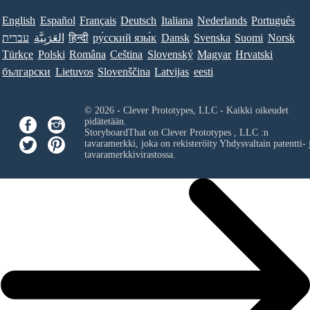
English
Español
Français
Deutsch
Italiana
Nederlands
Português
עברית
العَرَبِيَّة
हिन्दी
ру́сский язы́к
Dansk
Svenska
Suomi
Norsk
Türkçe
Polski
Româna
Ceština
Slovenský
Magyar
Hrvatski
български
Lietuvos
Slovenščina
Latvijas
eesti
© 2026 - Clever Prototypes, LLC - Kaikki oikeudet
pidätetään.
StoryboardThat on
Clever Prototypes , LLC
:n
tavaramerkki, joka on rekisteröity Yhdysvaltain patentti- 
tavaramerkkivirastossa.