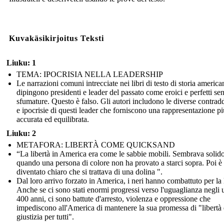
Kuvakäsikirjoitus Teksti
Liuku: 1
TEMA: IPOCRISIA NELLA LEADERSHIP
Le narrazioni comuni intrecciate nei libri di testo di storia america
dipingono presidenti e leader del passato come eroici e perfetti se
sfumature. Questo è falso. Gli autori includono le diverse contrad
e ipocrisie di questi leader che forniscono una rappresentazione pi
accurata ed equilibrata.
Liuku: 2
METAFORA: LIBERTÀ COME QUICKSAND
“La libertà in America era come le sabbie mobili. Sembrava solido
quando una persona di colore non ha provato a starci sopra. Poi è
diventato chiaro che si trattava di una dolina ".
Dal loro arrivo forzato in America, i neri hanno combattuto per la l
Anche se ci sono stati enormi progressi verso l'uguaglianza negli 
400 anni, ci sono battute d'arresto, violenza e oppressione che
impediscono all'America di mantenere la sua promessa di "libertà 
giustizia per tutti".