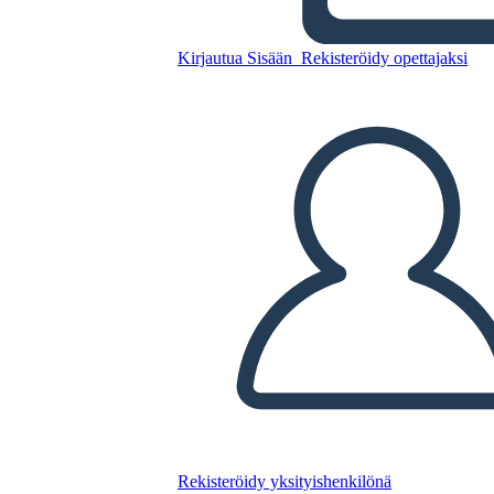
Kopioi tämä kuvakäsikirjoitus
Kirjautua Sisään
Rekisteröidy opettajaksi
LUO KUVAKÄSIKIRJOITUS
TOISTA DIAESITYS
LUE MINULLE
Rekisteröidy yksityishenkilönä