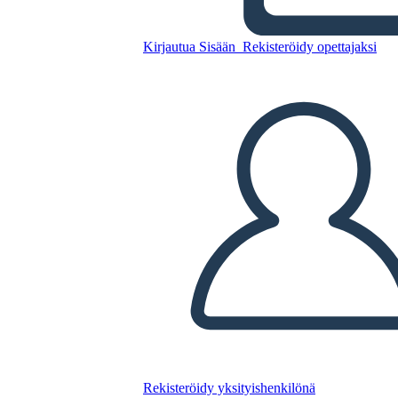
Elia di Buxton Plot
Kirjautua Sisään
Rekisteröidy opettajaksi
Kopioi tämä kuvakäsikirjoitus
LUO KUVAKÄSIKIRJOITUS
TOISTA DIAESITYS
LUE MINULLE
Rekisteröidy yksityishenkilönä