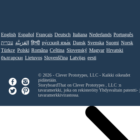
English
Español
Français
Deutsch
Italiana
Nederlands
Português
עברית
العَرَبِيَّة
हिन्दी
ру́сский язы́к
Dansk
Svenska
Suomi
Norsk
Türkçe
Polski
Româna
Ceština
Slovenský
Magyar
Hrvatski
български
Lietuvos
Slovenščina
Latvijas
eesti
© 2026 - Clever Prototypes, LLC - Kaikki oikeudet
pidätetään.
StoryboardThat on
Clever Prototypes , LLC
:n
tavaramerkki, joka on rekisteröity Yhdysvaltain patentti- 
tavaramerkkivirastossa.