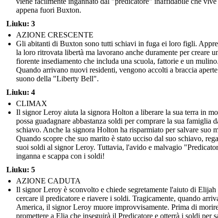
viene facilmente ingannato dal "predicatore" inaffidabile che vive
appena fuori Buxton.
Liuku: 3
AZIONE CRESCENTE
Gli abitanti di Buxton sono tutti schiavi in fuga ei loro figli. App
la loro ritrovata libertà ma lavorano anche duramente per creare u
fiorente insediamento che includa una scuola, fattorie e un mulino
Quando arrivano nuovi residenti, vengono accolti a braccia aperte 
suono della "Liberty Bell".
Liuku: 4
CLIMAX
Il signor Leroy aiuta la signora Holton a liberare la sua terra in m
possa guadagnare abbastanza soldi per comprare la sua famiglia da
schiavo. Anche la signora Holton ha risparmiato per salvare suo m
Quando scopre che suo marito è stato ucciso dal suo schiavo, rega
suoi soldi al signor Leroy. Tuttavia, l'avido e malvagio "Predicator
inganna e scappa con i soldi!
Liuku: 5
AZIONE CADUTA
Il signor Leroy è sconvolto e chiede segretamente l'aiuto di Elijah
cercare il predicatore e riavere i soldi. Tragicamente, quando arriv
America, il signor Leroy muore improvvisamente. Prima di morire
promettere a Elia che inseguirà il Predicatore e otterrà i soldi per s