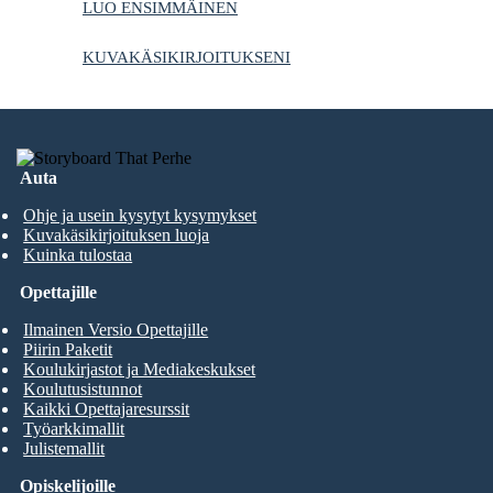
LUO ENSIMMÄINEN
KUVAKÄSIKIRJOITUKSENI
Auta
Ohje ja usein kysytyt kysymykset
Kuvakäsikirjoituksen luoja
Kuinka tulostaa
Opettajille
Ilmainen Versio Opettajille
Piirin Paketit
Koulukirjastot ja Mediakeskukset
Koulutusistunnot
Kaikki Opettajaresurssit
Työarkkimallit
Julistemallit
Opiskelijoille