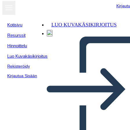
Kirjaut
LUO KUVAKÄSIKIRJOITUS
Kotisivu
Resurssit
Hinnoittelu
Luo Kuvakäsikirjoitus
Rekisteröidy
Kirjautua Sisään