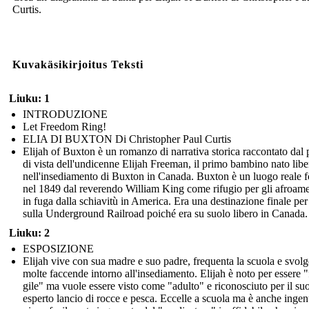
Curtis.
Kuvakäsikirjoitus Teksti
Liuku: 1
INTRODUZIONE
Let Freedom Ring!
ELIA DI BUXTON Di Christopher Paul Curtis
Elijah of Buxton è un romanzo di narrativa storica raccontato dal
di vista dell'undicenne Elijah Freeman, il primo bambino nato libe
nell'insediamento di Buxton in Canada. Buxton è un luogo reale 
nel 1849 dal reverendo William King come rifugio per gli afroame
in fuga dalla schiavitù in America. Era una destinazione finale per
sulla Underground Railroad poiché era su suolo libero in Canada.
Liuku: 2
ESPOSIZIONE
Elijah vive con sua madre e suo padre, frequenta la scuola e svolg
molte faccende intorno all'insediamento. Elijah è noto per essere "
gile" ma vuole essere visto come "adulto" e riconosciuto per il su
esperto lancio di rocce e pesca. Eccelle a scuola ma è anche inge