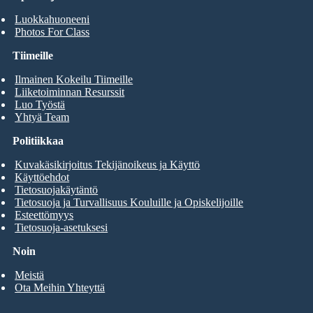
Luokkahuoneeni
Photos For Class
Tiimeille
Ilmainen Kokeilu Tiimeille
Liiketoiminnan Resurssit
Luo Työstä
Yhtyä Team
Politiikkaa
Kuvakäsikirjoitus Tekijänoikeus ja Käyttö
Käyttöehdot
Tietosuojakäytäntö
Tietosuoja ja Turvallisuus Kouluille ja Opiskelijoille
Esteettömyys
Tietosuoja-asetuksesi
Noin
Meistä
Ota Meihin Yhteyttä