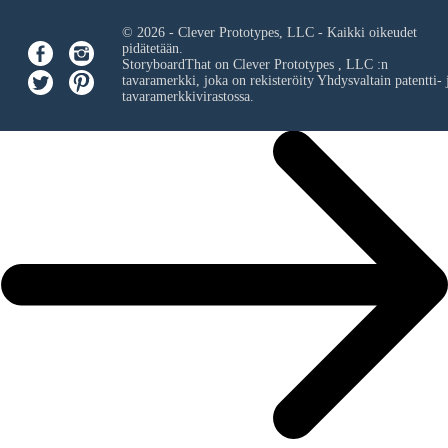
© 2026 - Clever Prototypes, LLC - Kaikki oikeudet
pidätetään.
StoryboardThat on
Clever Prototypes , LLC
:n
tavaramerkki, joka on rekisteröity Yhdysvaltain patentti- 
tavaramerkkivirastossa.