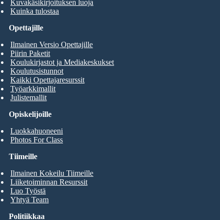
Kuvakäsikirjoituksen luoja
Kuinka tulostaa
Opettajille
Ilmainen Versio Opettajille
Piirin Paketit
Koulukirjastot ja Mediakeskukset
Koulutusistunnot
Kaikki Opettajaresurssit
Työarkkimallit
Julistemallit
Opiskelijoille
Luokkahuoneeni
Photos For Class
Tiimeille
Ilmainen Kokeilu Tiimeille
Liiketoiminnan Resurssit
Luo Työstä
Yhtyä Team
Politiikkaa