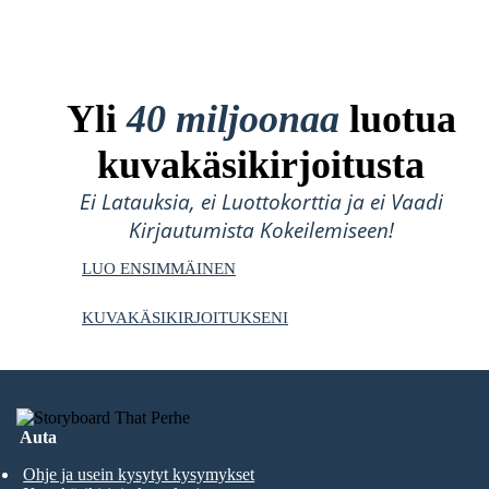
Yli
40 miljoonaa
luotua
kuvakäsikirjoitusta
Ei Latauksia, ei Luottokorttia ja ei Vaadi
Kirjautumista Kokeilemiseen!
LUO ENSIMMÄINEN
KUVAKÄSIKIRJOITUKSENI
Auta
Ohje ja usein kysytyt kysymykset