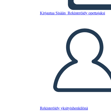
Kirjautua Sisään
Rekisteröidy opettajaksi
Kopioi tämä kuvakäsikirjoitus
LUO KUVAKÄSIKIRJOITUS
TOISTA DIAESITYS
LUE MINULLE
Rekisteröidy yksityishenkilönä