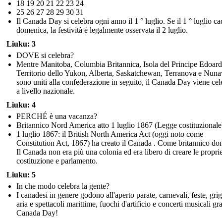
18 19 20 21 22 23 24
25 26 27 28 29 30 31
Il Canada Day si celebra ogni anno il 1 ° luglio. Se il 1 ° luglio ca
domenica, la festività è legalmente osservata il 2 luglio.
Liuku: 3
DOVE si celebra?
Mentre Manitoba, Columbia Britannica, Isola del Principe Edoard
Territorio dello Yukon, Alberta, Saskatchewan, Terranova e Nunav
sono uniti alla confederazione in seguito, il Canada Day viene cel
a livello nazionale.
Liuku: 4
PERCHÉ è una vacanza?
Britannico Nord America atto 1 luglio 1867 (Legge costituzionale
1 luglio 1867: il British North America Act (oggi noto come
Constitution Act, 1867) ha creato il Canada . Come britannico do
Il Canada non era più una colonia ed era libero di creare le proprie
costituzione e parlamento.
Liuku: 5
In che modo celebra la gente?
I canadesi in genere godono all'aperto parate, carnevali, feste, grig
aria e spettacoli marittime, fuochi d'artificio e concerti musicali gra
Canada Day!