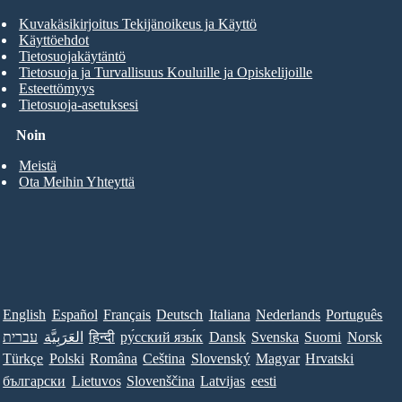
Kuvakäsikirjoitus Tekijänoikeus ja Käyttö
Käyttöehdot
Tietosuojakäytäntö
Tietosuoja ja Turvallisuus Kouluille ja Opiskelijoille
Esteettömyys
Tietosuoja-asetuksesi
Noin
Meistä
Ota Meihin Yhteyttä
English
Español
Français
Deutsch
Italiana
Nederlands
Português
עברית
العَرَبِيَّة
हिन्दी
ру́сский язы́к
Dansk
Svenska
Suomi
Norsk
Türkçe
Polski
Româna
Ceština
Slovenský
Magyar
Hrvatski
български
Lietuvos
Slovenščina
Latvijas
eesti