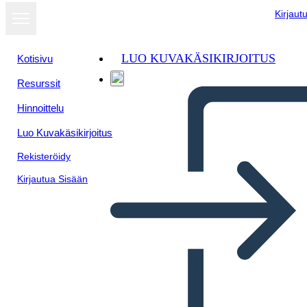
Kirjaut
LUO KUVAKÄSIKIRJOITUS
Kotisivu
Resurssit
Hinnoittelu
Luo Kuvakäsikirjoitus
Rekisteröidy
Kirjautua Sisään
Fatti del Canada Day