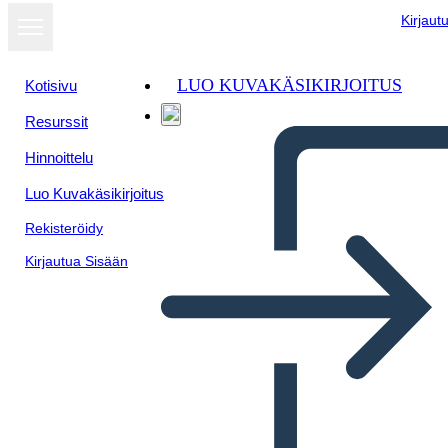
Kirjaut
LUO KUVAKÄSIKIRJOITUS
Kotisivu
Resurssit
Hinnoittelu
Luo Kuvakäsikirjoitus
Rekisteröidy
Kirjautua Sisään
Geografia del Nordest