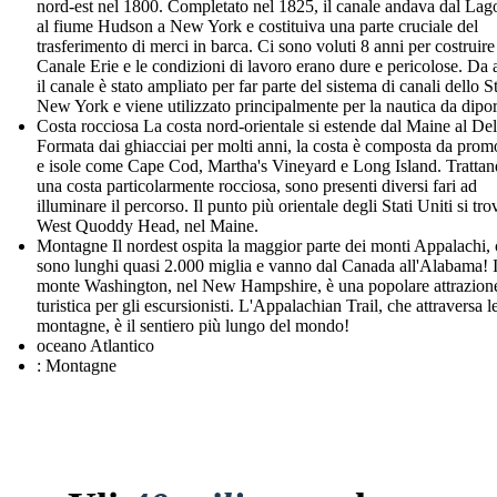
nord-est nel 1800. Completato nel 1825, il canale andava dal Lag
al fiume Hudson a New York e costituiva una parte cruciale del
trasferimento di merci in barca. Ci sono voluti 8 anni per costruire 
Canale Erie e le condizioni di lavoro erano dure e pericolose. Da 
il canale è stato ampliato per far parte del sistema di canali dello S
New York e viene utilizzato principalmente per la nautica da dipor
Costa rocciosa La costa nord-orientale si estende dal Maine al De
Formata dai ghiacciai per molti anni, la costa è composta da prom
e isole come Cape Cod, Martha's Vineyard e Long Island. Trattan
una costa particolarmente rocciosa, sono presenti diversi fari ad
illuminare il percorso. Il punto più orientale degli Stati Uniti si tro
West Quoddy Head, nel Maine.
Montagne Il nordest ospita la maggior parte dei monti Appalachi,
sono lunghi quasi 2.000 miglia e vanno dal Canada all'Alabama! I
monte Washington, nel New Hampshire, è una popolare attrazion
turistica per gli escursionisti. L'Appalachian Trail, che attraversa l
montagne, è il sentiero più lungo del mondo!
oceano Atlantico
: Montagne