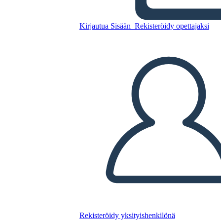
Kopioi tämä kuvakäsikirjoitus
Kirjautua Sisään
Rekisteröidy opettajaksi
LUO KUVAKÄSIKIRJOITUS
TOISTA DIAESITYS
LUE MINULLE
Rekisteröidy yksityishenkilönä