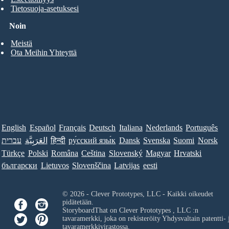
Tietosuoja-asetuksesi
Noin
Meistä
Ota Meihin Yhteyttä
English
Español
Français
Deutsch
Italiana
Nederlands
Português
עברית
العَرَبِيَّة
हिन्दी
ру́сский язы́к
Dansk
Svenska
Suomi
Norsk
Türkçe
Polski
Româna
Ceština
Slovenský
Magyar
Hrvatski
български
Lietuvos
Slovenščina
Latvijas
eesti
© 2026 - Clever Prototypes, LLC - Kaikki oikeudet
pidätetään.
StoryboardThat on
Clever Prototypes , LLC
:n
tavaramerkki, joka on rekisteröity Yhdysvaltain patentti- 
tavaramerkkivirastossa.