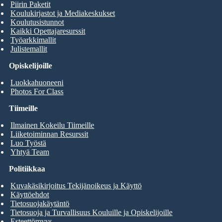
Piirin Paketit
Koulukirjastot ja Mediakeskukset
Koulutusistunnot
Kaikki Opettajaresurssit
Työarkkimallit
Julistemallit
Opiskelijoille
Luokkahuoneeni
Photos For Class
Tiimeille
Ilmainen Kokeilu Tiimeille
Liiketoiminnan Resurssit
Luo Työstä
Yhtyä Team
Politiikkaa
Kuvakäsikirjoitus Tekijänoikeus ja Käyttö
Käyttöehdot
Tietosuojakäytäntö
Tietosuoja ja Turvallisuus Kouluille ja Opiskelijoille
Esteettömyys