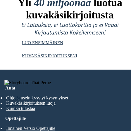
Yli
40 miljoonaa
luotua
kuvakäsikirjoitusta
Ei Latauksia, ei Luottokorttia ja ei Vaadi
Kirjautumista Kokeilemiseen!
LUO ENSIMMÄINEN
KUVAKÄSIKIRJOITUKSENI
Auta
Ohje ja usein kysytyt kysymykset
Kuvakäsikirjoituksen luoja
Kuinka tulostaa
Opettajille
Ilmainen Versio Opettajille