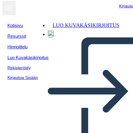
Kirjaut
LUO KUVAKÄSIKIRJOITUS
Kotisivu
Resurssit
Hinnoittelu
Luo Kuvakäsikirjoitus
Rekisteröidy
Kirjautua Sisään