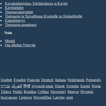
Kuvakäsikirjoitus Tekijänoikeus ja Käyttö
Käyttöehdot
Tietosuojakäytäntö
Tietosuoja ja Turvallisuus Kouluille ja Opiskelijoille
Esteettömyys
Tietosuoja-asetuksesi
Noin
Meistä
Ota Meihin Yhteyttä
English
Español
Français
Deutsch
Italiana
Nederlands
Português
עברית
العَرَبِيَّة
हिन्दी
ру́сский язы́к
Dansk
Svenska
Suomi
Norsk
Türkçe
Polski
Româna
Ceština
Slovenský
Magyar
Hrvatski
български
Lietuvos
Slovenščina
Latvijas
eesti