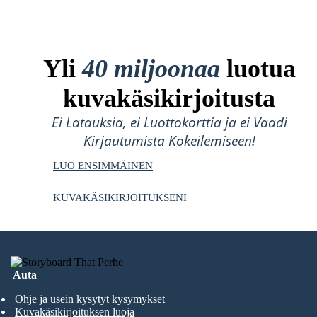
Yli
40 miljoonaa
luotua
kuvakäsikirjoitusta
Ei Latauksia, ei Luottokorttia ja ei Vaadi
Kirjautumista Kokeilemiseen!
LUO ENSIMMÄINEN
KUVAKÄSIKIRJOITUKSENI
Auta
Ohje ja usein kysytyt kysymykset
Kuvakäsikirjoituksen luoja