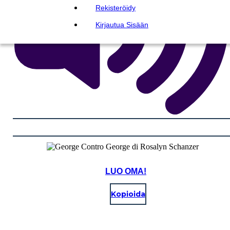
Rekisteröidy
Kirjautua Sisään
LUO OMA!
Kopioida