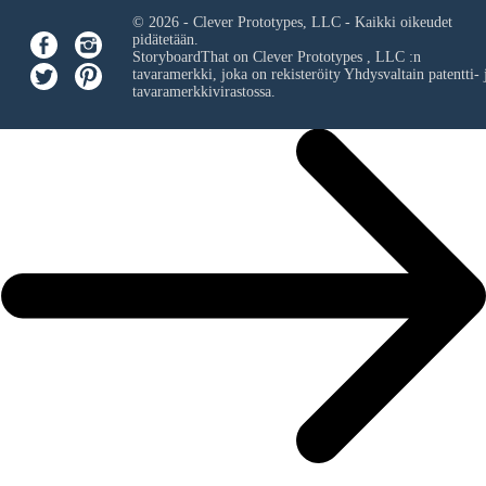
© 2026 - Clever Prototypes, LLC - Kaikki oikeudet
pidätetään.
StoryboardThat on
Clever Prototypes , LLC
:n
tavaramerkki, joka on rekisteröity Yhdysvaltain patentti- 
tavaramerkkivirastossa.