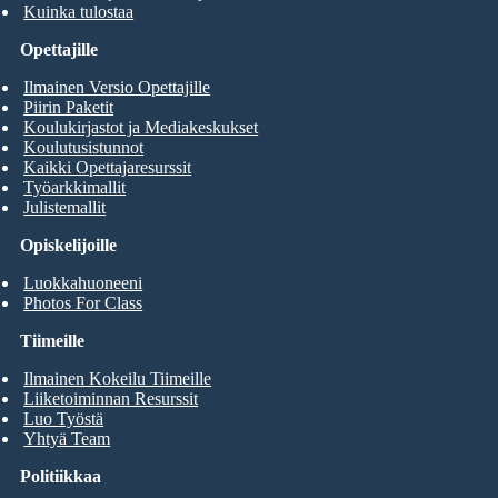
Kuinka tulostaa
Opettajille
Ilmainen Versio Opettajille
Piirin Paketit
Koulukirjastot ja Mediakeskukset
Koulutusistunnot
Kaikki Opettajaresurssit
Työarkkimallit
Julistemallit
Opiskelijoille
Luokkahuoneeni
Photos For Class
Tiimeille
Ilmainen Kokeilu Tiimeille
Liiketoiminnan Resurssit
Luo Työstä
Yhtyä Team
Politiikkaa