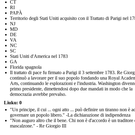
CT
RI
PAPÀ
Territorio degli Stati Uniti acquisito con il Trattato di Parigi nel 1
NJ
MD
DE
VA
NC
SC
Stati Uniti d'America nel 1783
GA
Florida spagnola
Il trattato di pace fu firmato a Parigi il 3 settembre 1783. Re Giorg
continuò a lavorare per il suo popolo fondando una Royal Acade
Arts, continuando le esplorazioni e l'industria. Washington divenne
primo presidente, dimettendosi dopo due mandati in modo che la
democrazia avrebbe prevalso.
Liuku: 0
"Un principe, il cui ... ogni atto ... può definire un tiranno non è a
governare un popolo libero." -La dichiarazione di indipendenza
"Non auguro altro che il bene. Chi non è d'accordo è un traditore
mascalzone." - Re Giorgio III