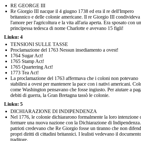
RE GEORGE III
Re Giorgio III nacque il 4 giugno 1738 ed era il re dell'Impero
britannico e delle colonie americane. Il re Giorgio III condivideva
l'amore per l'agricoltura e la vita all'aria aperta. Era sposato con u
principessa tedesca di nome Charlotte e avevano 15 figli!
Liuku: 4
TENSIONI SULLE TASSE
Proclamazione del 1763 Nessun insediamento a ovest!
1764 Sugar Act!
1765 Stamp Act!
1765 Quartering Act!
1773 Tea Act!
La proclamazione del 1763 affermava che i coloni non potevano
stabilirsi a ovest per mantenere la pace con i nativi americani. Col
come Washington pensavano che fosse ingiusto. Per aiutare a paga
debiti di guerra, la Gran Bretagna tassò le colonie.
Liuku: 5
DICHIARAZIONE DI INDIPENDENZA
Nel 1776, le colonie dichiararono formalmente la loro intenzione 
formare una nuova nazione con la Dichiarazione di Indipendenza.
patrioti credevano che Re Giorgio fosse un tiranno che non difend
propri diritti di cittadini britannici. I lealisti vedevano il documen
traditore.