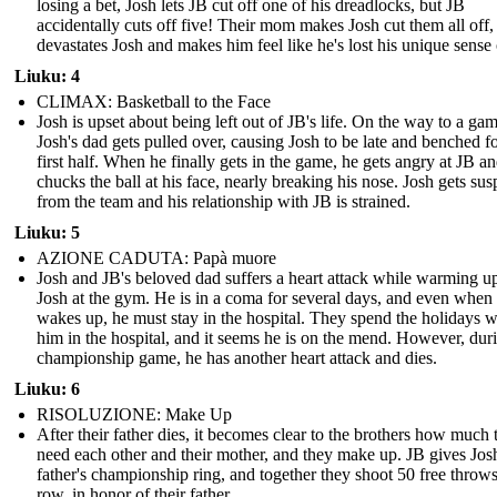
losing a bet, Josh lets JB cut off one of his dreadlocks, but JB
accidentally cuts off five! Their mom makes Josh cut them all off
devastates Josh and makes him feel like he's lost his unique sense o
Liuku: 4
CLIMAX: Basketball to the Face
Josh is upset about being left out of JB's life. On the way to a gam
Josh's dad gets pulled over, causing Josh to be late and benched fo
first half. When he finally gets in the game, he gets angry at JB a
chucks the ball at his face, nearly breaking his nose. Josh gets su
from the team and his relationship with JB is strained.
Liuku: 5
AZIONE CADUTA: Papà muore
Josh and JB's beloved dad suffers a heart attack while warming u
Josh at the gym. He is in a coma for several days, and even when
wakes up, he must stay in the hospital. They spend the holidays w
him in the hospital, and it seems he is on the mend. However, dur
championship game, he has another heart attack and dies.
Liuku: 6
RISOLUZIONE: Make Up
After their father dies, it becomes clear to the brothers how much 
need each other and their mother, and they make up. JB gives Josh
father's championship ring, and together they shoot 50 free throws
row, in honor of their father.