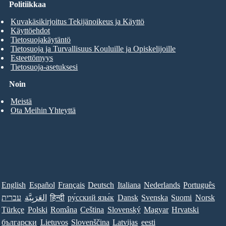
Politiikkaa
Kuvakäsikirjoitus Tekijänoikeus ja Käyttö
Käyttöehdot
Tietosuojakäytäntö
Tietosuoja ja Turvallisuus Kouluille ja Opiskelijoille
Esteettömyys
Tietosuoja-asetuksesi
Noin
Meistä
Ota Meihin Yhteyttä
English
Español
Français
Deutsch
Italiana
Nederlands
Português
עברית
العَرَبِيَّة
हिन्दी
ру́сский язы́к
Dansk
Svenska
Suomi
Norsk
Türkçe
Polski
Româna
Ceština
Slovenský
Magyar
Hrvatski
български
Lietuvos
Slovenščina
Latvijas
eesti