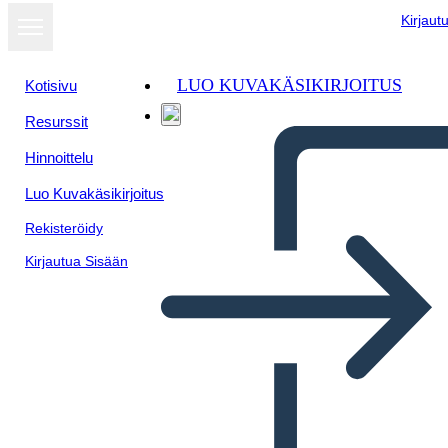
Kirjaut
LUO KUVAKÄSIKIRJOITUS
Kotisivu
Resurssit
Hinnoittelu
Luo Kuvakäsikirjoitus
Rekisteröidy
Kirjautua Sisään
Il Riepilogo del Crossover