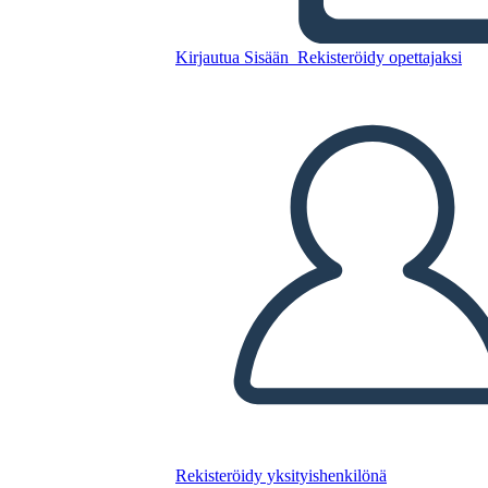
Kirjautua Sisään
Rekisteröidy opettajaksi
Kopioi tämä kuvakäsikirjoitus
LUO KUVAKÄSIKIRJOITUS
TOISTA DIAESITYS
LUE MINULLE
Rekisteröidy yksityishenkilönä