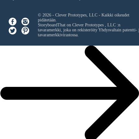
© 2026 - Clever Prototypes, LLC - Kaikki oikeudet
pidätetään.
StoryboardThat on
Clever Prototypes , LLC
:n
tavaramerkki, joka on rekisteröity Yhdysvaltain patentti- 
tavaramerkkivirastossa.