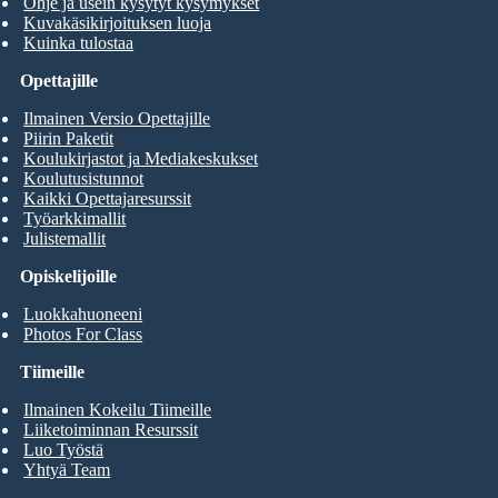
Ohje ja usein kysytyt kysymykset
Kuvakäsikirjoituksen luoja
Kuinka tulostaa
Opettajille
Ilmainen Versio Opettajille
Piirin Paketit
Koulukirjastot ja Mediakeskukset
Koulutusistunnot
Kaikki Opettajaresurssit
Työarkkimallit
Julistemallit
Opiskelijoille
Luokkahuoneeni
Photos For Class
Tiimeille
Ilmainen Kokeilu Tiimeille
Liiketoiminnan Resurssit
Luo Työstä
Yhtyä Team