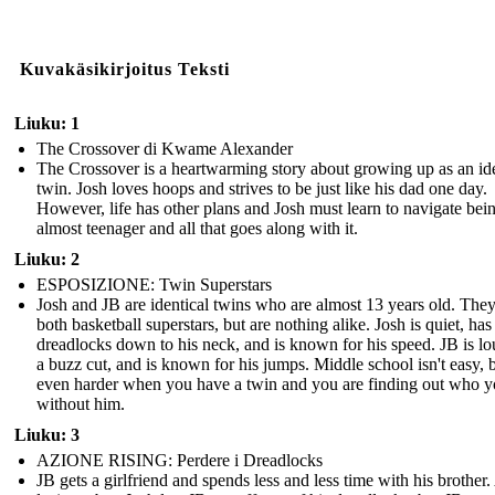
Kuvakäsikirjoitus Teksti
Liuku: 1
The Crossover di Kwame Alexander
The Crossover is a heartwarming story about growing up as an ide
twin. Josh loves hoops and strives to be just like his dad one day.
However, life has other plans and Josh must learn to navigate bei
almost teenager and all that goes along with it.
Liuku: 2
ESPOSIZIONE: Twin Superstars
Josh and JB are identical twins who are almost 13 years old. They
both basketball superstars, but are nothing alike. Josh is quiet, has
dreadlocks down to his neck, and is known for his speed. JB is lo
a buzz cut, and is known for his jumps. Middle school isn't easy, bu
even harder when you have a twin and you are finding out who y
without him.
Liuku: 3
AZIONE RISING: Perdere i Dreadlocks
JB gets a girlfriend and spends less and less time with his brother.