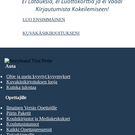
Ei Latauksia, ei Luottokorttia ja ei Vaadi
Kirjautumista Kokeilemiseen!
LUO ENSIMMÄINEN
KUVAKÄSIKIRJOITUKSENI
Auta
Ohje ja usein kysytyt kysymykset
Kuvakäsikirjoituksen luoja
Kuinka tulostaa
Opettajille
Ilmainen Versio Opettajille
Piirin Paketit
Koulukirjastot ja Mediakeskukset
Koulutusistunnot
Kaikki Opettajaresurssit
Työarkkimallit