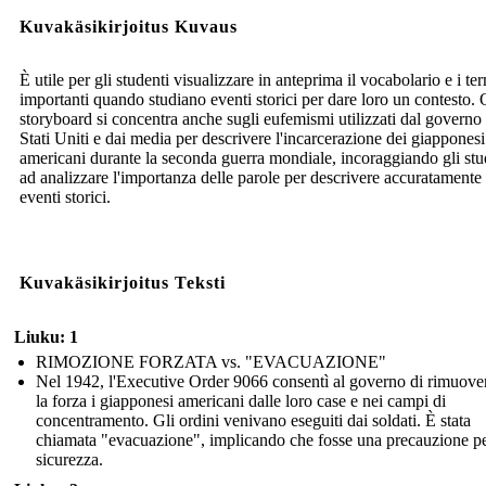
Kuvakäsikirjoitus Kuvaus
È utile per gli studenti visualizzare in anteprima il vocabolario e i te
importanti quando studiano eventi storici per dare loro un contesto.
storyboard si concentra anche sugli eufemismi utilizzati dal governo 
Stati Uniti e dai media per descrivere l'incarcerazione dei giapponesi
americani durante la seconda guerra mondiale, incoraggiando gli stu
ad analizzare l'importanza delle parole per descrivere accuratamente 
eventi storici.
Kuvakäsikirjoitus Teksti
Liuku: 1
RIMOZIONE FORZATA vs. "EVACUAZIONE"
Nel 1942, l'Executive Order 9066 consentì al governo di rimuove
la forza i giapponesi americani dalle loro case e nei campi di
concentramento. Gli ordini venivano eseguiti dai soldati. È stata
chiamata "evacuazione", implicando che fosse una precauzione pe
sicurezza.