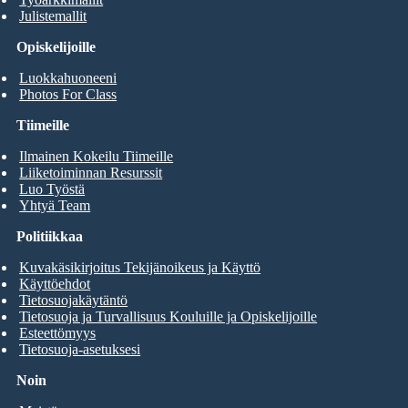
Julistemallit
Opiskelijoille
Luokkahuoneeni
Photos For Class
Tiimeille
Ilmainen Kokeilu Tiimeille
Liiketoiminnan Resurssit
Luo Työstä
Yhtyä Team
Politiikkaa
Kuvakäsikirjoitus Tekijänoikeus ja Käyttö
Käyttöehdot
Tietosuojakäytäntö
Tietosuoja ja Turvallisuus Kouluille ja Opiskelijoille
Esteettömyys
Tietosuoja-asetuksesi
Noin