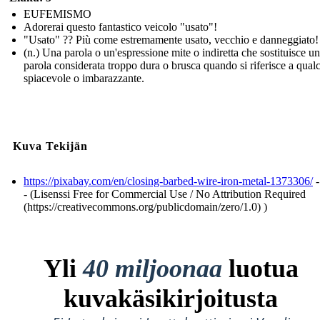
EUFEMISMO
Adorerai questo fantastico veicolo "usato"!
"Usato" ?? Più come estremamente usato, vecchio e danneggiato!
(n.) Una parola o un'espressione mite o indiretta che sostituisce u
parola considerata troppo dura o brusca quando si riferisce a qual
spiacevole o imbarazzante.
Kuva Tekijän
https://pixabay.com/en/closing-barbed-wire-iron-metal-1373306/
-
- (Lisenssi Free for Commercial Use / No Attribution Required
(https://creativecommons.org/publicdomain/zero/1.0) )
Yli
40 miljoonaa
luotua
kuvakäsikirjoitusta