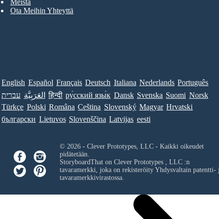
Meistä
Ota Meihin Yhteyttä
English
Español
Français
Deutsch
Italiana
Nederlands
Português
עברית
العَرَبِيَّة
हिन्दी
ру́сский язы́к
Dansk
Svenska
Suomi
Norsk
Türkçe
Polski
Româna
Ceština
Slovenský
Magyar
Hrvatski
български
Lietuvos
Slovenščina
Latvijas
eesti
© 2026 - Clever Prototypes, LLC - Kaikki oikeudet
pidätetään.
StoryboardThat on
Clever Prototypes , LLC
:n
tavaramerkki, joka on rekisteröity Yhdysvaltain patentti- 
tavaramerkkivirastossa.