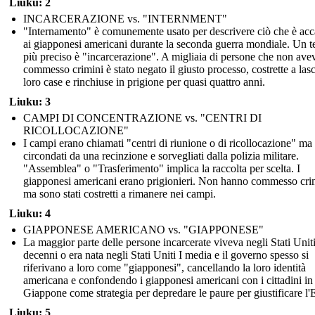
Liuku: 2
INCARCERAZIONE vs. "INTERNMENT"
"Internamento" è comunemente usato per descrivere ciò che è ac
ai giapponesi americani durante la seconda guerra mondiale. Un 
più preciso è "incarcerazione". A migliaia di persone che non av
commesso crimini è stato negato il giusto processo, costrette a lasc
loro case e rinchiuse in prigione per quasi quattro anni.
Liuku: 3
CAMPI DI CONCENTRAZIONE vs. "CENTRI DI
RICOLLOCAZIONE"
I campi erano chiamati "centri di riunione o di ricollocazione" ma
circondati da una recinzione e sorvegliati dalla polizia militare.
"Assemblea" o "Trasferimento" implica la raccolta per scelta. I
giapponesi americani erano prigionieri. Non hanno commesso cri
ma sono stati costretti a rimanere nei campi.
Liuku: 4
GIAPPONESE AMERICANO vs. "GIAPPONESE"
La maggior parte delle persone incarcerate viveva negli Stati Unit
decenni o era nata negli Stati Uniti I media e il governo spesso si
riferivano a loro come "giapponesi", cancellando la loro identità
americana e confondendo i giapponesi americani con i cittadini in
Giappone come strategia per depredare le paure per giustificare l
Liuku: 5