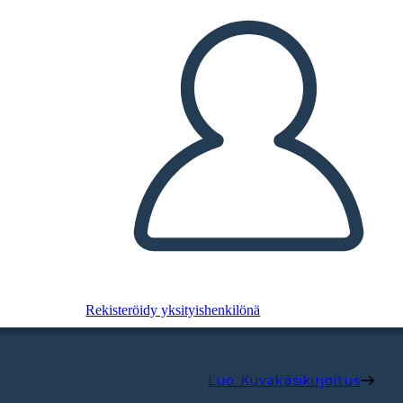
Rekisteröidy yksityishenkilönä
Luo Kuvakäsikirjoitus