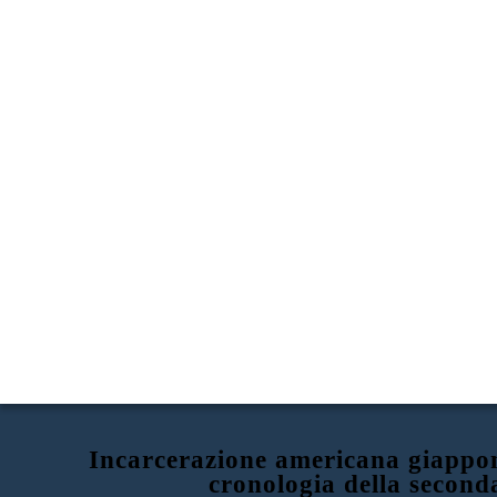
Incarcerazione americana giappon
cronologia della second