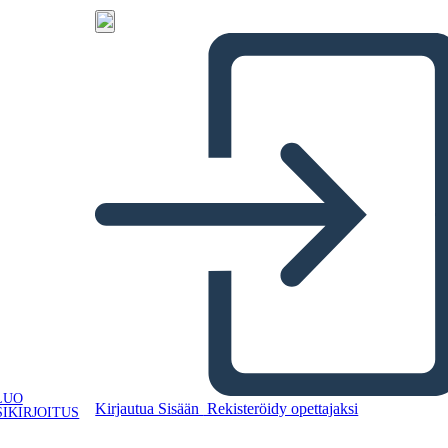
LUO
Kirjautua Sisään
Rekisteröidy opettajaksi
IKIRJOITUS