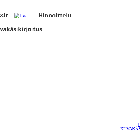
sit
Hinnoittelu
vakäsikirjoitus
KUVAKÄS