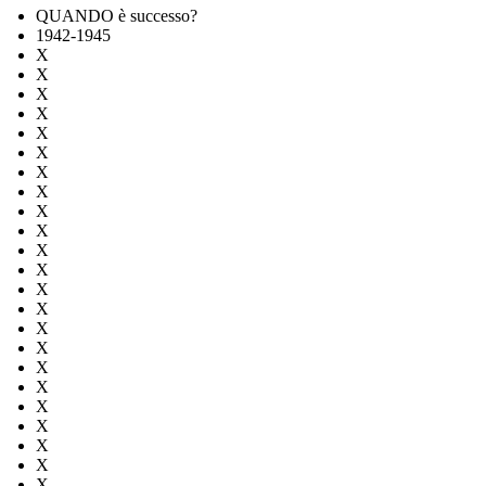
QUANDO è successo?
1942-1945
X
X
X
X
X
X
X
X
X
X
X
X
X
X
X
X
X
X
X
X
X
X
X