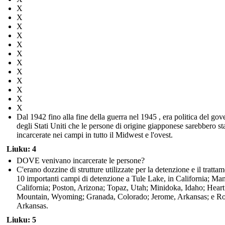
X
X
X
X
X
X
X
X
X
X
X
X
Dal 1942 fino alla fine della guerra nel 1945 , era politica del gov
degli Stati Uniti che le persone di origine giapponese sarebbero st
incarcerate nei campi in tutto il Midwest e l'ovest.
Liuku: 4
DOVE venivano incarcerate le persone?
C'erano dozzine di strutture utilizzate per la detenzione e il tratta
10 importanti campi di detenzione a Tule Lake, in California; Ma
California; Poston, Arizona; Topaz, Utah; Minidoka, Idaho; Heart
Mountain, Wyoming; Granada, Colorado; Jerome, Arkansas; e R
Arkansas.
Liuku: 5