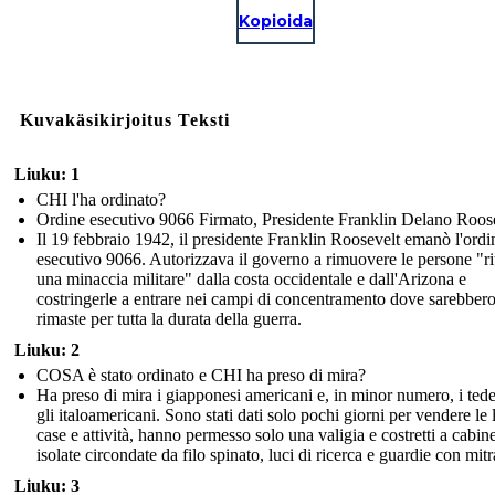
Kopioida
Kuvakäsikirjoitus Teksti
Liuku: 1
CHI l'ha ordinato?
Ordine esecutivo 9066 Firmato, Presidente Franklin Delano Roos
Il 19 febbraio 1942, il presidente Franklin Roosevelt emanò l'ordi
esecutivo 9066. Autorizzava il governo a rimuovere le persone "ri
una minaccia militare" dalla costa occidentale e dall'Arizona e
costringerle a entrare nei campi di concentramento dove sarebber
rimaste per tutta la durata della guerra.
Liuku: 2
COSA è stato ordinato e CHI ha preso di mira?
Ha preso di mira i giapponesi americani e, in minor numero, i tede
gli italoamericani. Sono stati dati solo pochi giorni per vendere le 
case e attività, hanno permesso solo una valigia e costretti a cabin
isolate circondate da filo spinato, luci di ricerca e guardie con mitr
Liuku: 3