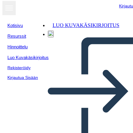
Kirjaut
LUO KUVAKÄSIKIRJOITUS
Kotisivu
Resurssit
Näytä
Hinnoittelu
diaesityksenä
Luo Kuvakäsikirjoitus
Rekisteröidy
Kirjautua Sisään