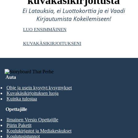
kuvakäsikirjoitusta
Ei Latauksia, ei Luottokorttia ja ei Vaadi
Kirjautumista Kokeilemiseen!
LUO ENSIMMÄINEN
KUVAKÄSIKIRJOITUKSENI
Auta
Ohje ja usein kysytyt kysymykset
Kuvakäsikirjoituksen luoja
Kuinka tulostaa
Opettajille
Ilmainen Versio Opettajille
Piirin Paketit
Koulukirjastot ja Mediakeskukset
Koulutusistunnot