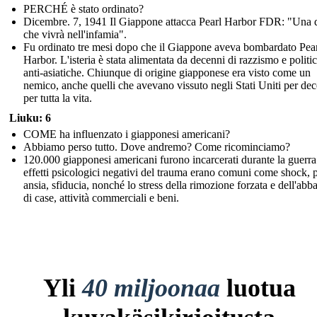
PERCHÉ è stato ordinato?
Dicembre. 7, 1941 Il Giappone attacca Pearl Harbor FDR: "Una 
che vivrà nell'infamia".
Fu ordinato tre mesi dopo che il Giappone aveva bombardato Pea
Harbor. L'isteria è stata alimentata da decenni di razzismo e politi
anti-asiatiche. Chiunque di origine giapponese era visto come un
nemico, anche quelli che avevano vissuto negli Stati Uniti per de
per tutta la vita.
Liuku: 6
COME ha influenzato i giapponesi americani?
Abbiamo perso tutto. Dove andremo? Come ricominciamo?
120.000 giapponesi americani furono incarcerati durante la guerra
effetti psicologici negativi del trauma erano comuni come shock, 
ansia, sfiducia, nonché lo stress della rimozione forzata e dell'ab
di case, attività commerciali e beni.
Yli
40 miljoonaa
luotua