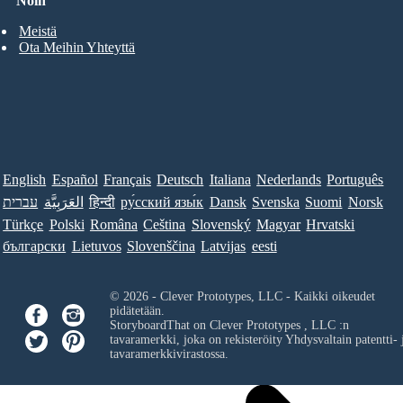
Noin
Meistä
Ota Meihin Yhteyttä
English
Español
Français
Deutsch
Italiana
Nederlands
Português
עברית
العَرَبِيَّة
हिन्दी
ру́сский язы́к
Dansk
Svenska
Suomi
Norsk
Türkçe
Polski
Româna
Ceština
Slovenský
Magyar
Hrvatski
български
Lietuvos
Slovenščina
Latvijas
eesti
© 2026 - Clever Prototypes, LLC - Kaikki oikeudet
pidätetään.
StoryboardThat on
Clever Prototypes , LLC
:n
tavaramerkki, joka on rekisteröity Yhdysvaltain patentti- 
tavaramerkkivirastossa.