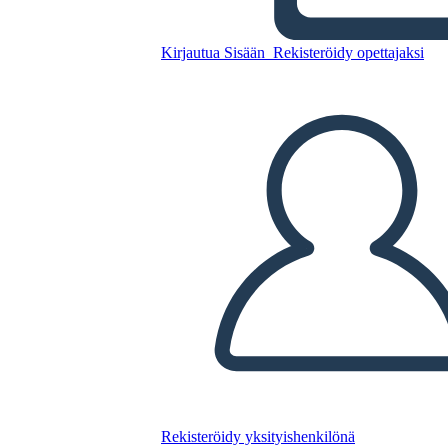
Kirjautua Sisään
Rekisteröidy opettajaksi
Incarcerazione dei giapponesi
americani durante le 5W
della seconda guerra
Kopioi tämä kuvakäsikirjoitus
LUO KUVAKÄSIKIRJOITUS
TOISTA DIAESITYS
LUE MINULLE
Rekisteröidy yksityishenkilönä