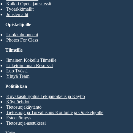
Kaikki Opettajaresurssit
Työarkkimallit
Julistemallit
Opiskelijoille
Luokkahuoneeni
Photos For Class
Tiimeille
Ilmainen Kokeilu Tiimeille
Liiketoiminnan Resurssit
Luo Työstä
Yhtyä Team
Politiikkaa
Kuvakäsikirjoitus Tekijänoikeus ja Käyttö
Käyttöehdot
Tietosuojakäytäntö
Tietosuoja ja Turvallisuus Kouluille ja Opiskelijoille
Esteettömyys
Tietosuoja-asetuksesi