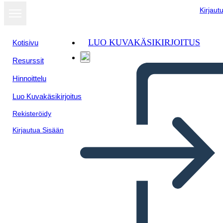
Kirjaut
LUO KUVAKÄSIKIRJOITUS
Kotisivu
Resurssit
Hinnoittelu
Luo Kuvakäsikirjoitus
Rekisteröidy
Kirjautua Sisään
Informazioni sul Case Study
2