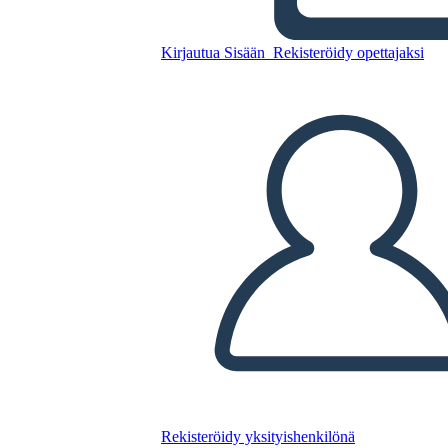
Kirjautua Sisään
Rekisteröidy opettajaksi
Kopioi tämä kuvakäsikirjoitus
LUO KUVAKÄSIKIRJOITUS
TOISTA DIAESITYS
LUE MINULLE
Rekisteröidy yksityishenkilönä