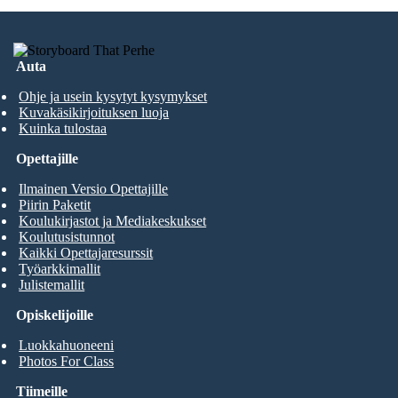
Auta
Ohje ja usein kysytyt kysymykset
Kuvakäsikirjoituksen luoja
Kuinka tulostaa
Opettajille
Ilmainen Versio Opettajille
Piirin Paketit
Koulukirjastot ja Mediakeskukset
Koulutusistunnot
Kaikki Opettajaresurssit
Työarkkimallit
Julistemallit
Opiskelijoille
Luokkahuoneeni
Photos For Class
Tiimeille