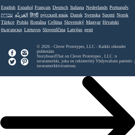
English
Español
Français
Deutsch
Italiana
Nederlands
Português
עברית
العَرَبِيَّة
हिन्दी
ру́сский язы́к
Dansk
Svenska
Suomi
Norsk
Türkçe
Polski
Româna
Ceština
Slovenský
Magyar
Hrvatski
български
Lietuvos
Slovenščina
Latvijas
eesti
© 2026 - Clever Prototypes, LLC - Kaikki oikeudet
pidätetään.
StoryboardThat on
Clever Prototypes , LLC
:n
tavaramerkki, joka on rekisteröity Yhdysvaltain patentti- 
tavaramerkkivirastossa.