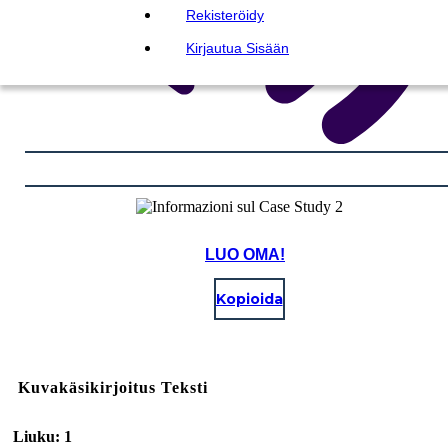
Rekisteröidy
Kirjautua Sisään
LUO OMA!
Kopioida
Kuvakäsikirjoitus Teksti
Liuku: 1