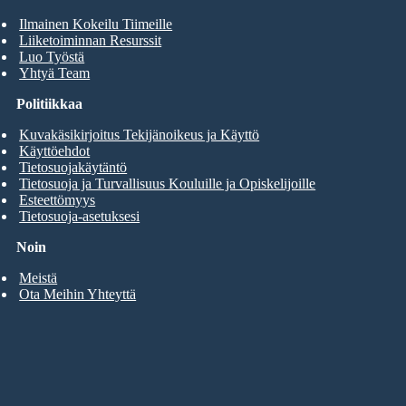
Ilmainen Kokeilu Tiimeille
Liiketoiminnan Resurssit
Luo Työstä
Yhtyä Team
Politiikkaa
Kuvakäsikirjoitus Tekijänoikeus ja Käyttö
Käyttöehdot
Tietosuojakäytäntö
Tietosuoja ja Turvallisuus Kouluille ja Opiskelijoille
Esteettömyys
Tietosuoja-asetuksesi
Noin
Meistä
Ota Meihin Yhteyttä