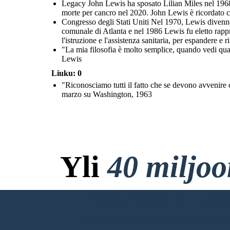
Legacy John Lewis ha sposato Lilian Miles nel 1968 
morte per cancro nel 2020. John Lewis è ricordato co
Congresso degli Stati Uniti Nel 1970, Lewis divenne d
comunale di Atlanta e nel 1986 Lewis fu eletto rappr
l'istruzione e l'assistenza sanitaria, per espandere e
"La mia filosofia è molto semplice, quando vedi qua
Lewis
Liuku: 0
"Riconosciamo tutti il fatto che se devono avvenire c
marzo su Washington, 1963
Yli
40 miljo
Ei Latauksia, ei Luo
LUO ENSIMMÄINEN KUVAKÄSIKI