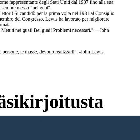
me rappresentante degli Stati Uniti dal 1987 fino alla sua
 è sempre messo "nei guai".
lettori! Si candidò per la prima volta nel 1981 al Consiglio
di membro del Congresso, Lewis ha lavorato per migliorare
armata.
! Mettiti nei guai! Bei guai! Problemi necessari." —John
le persone, le masse, devono realizzarli". -John Lewis,
sikirjoitusta
umista Kokeilemiseen!