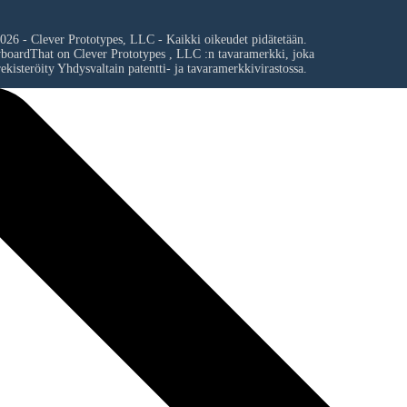
026 - Clever Prototypes, LLC - Kaikki oikeudet pidätetään.
yboardThat on
Clever Prototypes , LLC
:n tavaramerkki, joka
ekisteröity Yhdysvaltain patentti- ja tavaramerkkivirastossa.