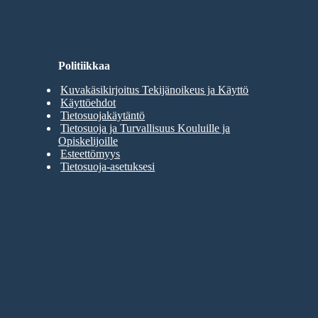
Politiikkaa
Kuvakäsikirjoitus Tekijänoikeus ja Käyttö
Käyttöehdot
Tietosuojakäytäntö
Tietosuoja ja Turvallisuus Kouluille ja
Opiskelijoille
Esteettömyys
Tietosuoja-asetuksesi