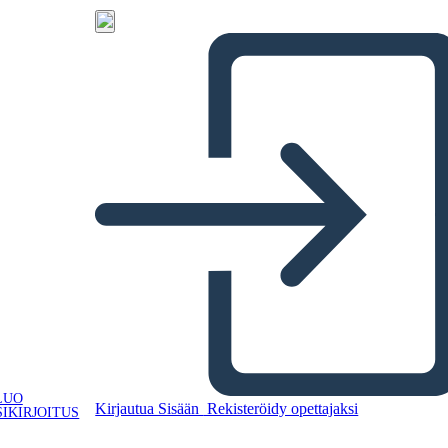
LUO
Kirjautua Sisään
Rekisteröidy opettajaksi
IKIRJOITUS