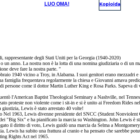
LUO OMA!
Kopioida
ili, rappresentante degli Stati Uniti per la Georgia (1940-2020)
 o un anno. La nostra non è la lotta di una nomina giudiziaria o di un man
one deve fare la nostra parte. "
bbraio 1940 vicino a Troy, in Alabama. I suoi genitori erano mezzadri e 
a famiglia frequentava regolarmente la chiesa e Giovanni amava predicar
mo di persone come il dottor Martin Luther King e Rosa Parks. Sapeva di v
ntò l'American Baptist Theological Seminary a Nashville, nel Tennessee. 
ato proteste non violente come i sit-in e si è unito ai Freedom Rides nel
giustizia, Lewis è stato arrestato 40 volte!
el 1963, Lewis divenne presidente del SNCC (Student Nonviolent Coor
dei "Big Six" e ha pianificato la marcia su Washington. John Lewis è sta
negato il diritto di voto, Lewis guidò una marcia da Selma a Montgomery
izia. Lewis ha subito una frattura al cranio e ha pensato che sarebbe p
oting Rights Act nel 1965.