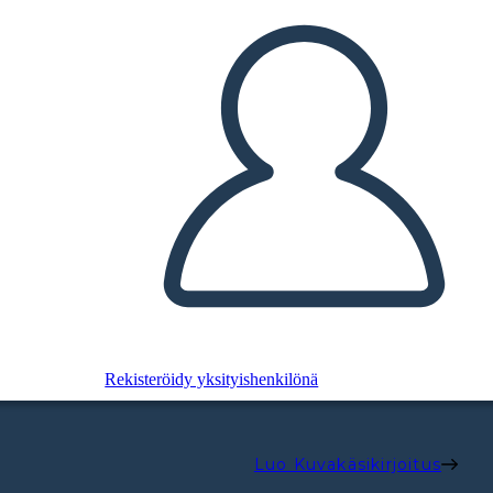
Rekisteröidy yksityishenkilönä
Luo Kuvakäsikirjoitus