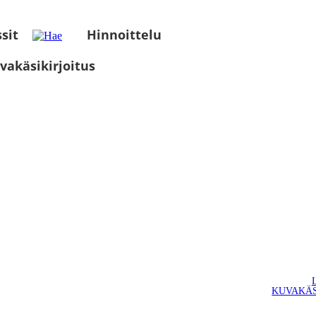
sit
Hinnoittelu
vakäsikirjoitus
KUVAKÄS