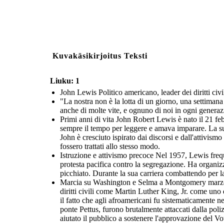
Kuvakäsikirjoitus Teksti
Liuku: 1
John Lewis Politico americano, leader dei diritti civ
"La nostra non è la lotta di un giorno, una settimana
anche di molte vite, e ognuno di noi in ogni generazi
Primi anni di vita John Robert Lewis è nato il 21 fe
sempre il tempo per leggere e amava imparare. La su
John è cresciuto ispirato dai discorsi e dall'attivis
fossero trattati allo stesso modo.
Istruzione e attivismo precoce Nel 1957, Lewis freque
protesta pacifica contro la segregazione. Ha organizz
picchiato. Durante la sua carriera combattendo per la 
Marcia su Washington e Selma a Montgomery marzo N
diritti civili come Martin Luther King, Jr. come uno 
il fatto che agli afroamericani fu sistematicamente 
ponte Pettus, furono brutalmente attaccati dalla pol
aiutato il pubblico a sostenere l'approvazione del V