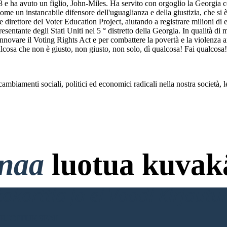
e ha avuto un figlio, John-Miles. Ha servito con orgoglio la Georgia co
me un instancabile difensore dell'uguaglianza e della giustizia, che si
irettore del Voter Education Project, aiutando a registrare milioni di e
esentante degli Stati Uniti nel 5 ° distretto della Georgia. In qualità 
 rinnovare il Voting Rights Act e per combattere la povertà e la violenza 
lcosa che non è giusto, non giusto, non solo, dì qualcosa! Fai qualcosa
ambiamenti sociali, politici ed economici radicali nella nostra società, 
onaa
luotua kuvakä
ttokorttia ja ei Vaadi Kirjaut
RJOITUKSENI