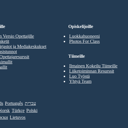
lle
Opiskelijoille
n Versio Opettajille
Luokkahuoneeni
aketit
Photos For Class
rjastot ja Mediakeskukset
sistunnot
Tiimeille
Opettajaresurssit
imallit
Ilmainen Kokeilu Tiimeille
allit
Liiketoiminnan Resurssit
Luo Työstä
Yhtyä Team
ds
Português
עברית
Norsk
Türkçe
Polski
рски
Lietuvos