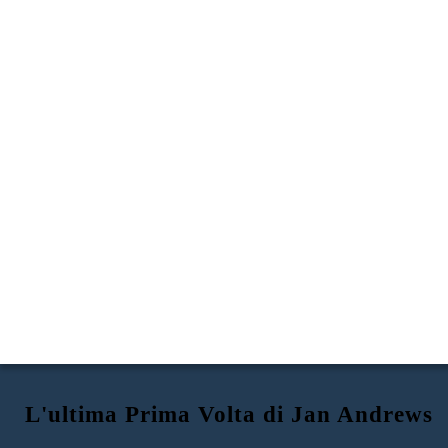
L'ultima Prima Volta di Jan Andrews
EVA HA RACCOLTO LE COZZE SUL
L'ULTIMA PRIMA VOLTA
EVA E SUA MADRE ANDIAMO AL
PAVIMENTO DEL MARE TUTTO DA
di JAN ANDREWS
MARE PER RACCOGLIERE COZZE
SOLA