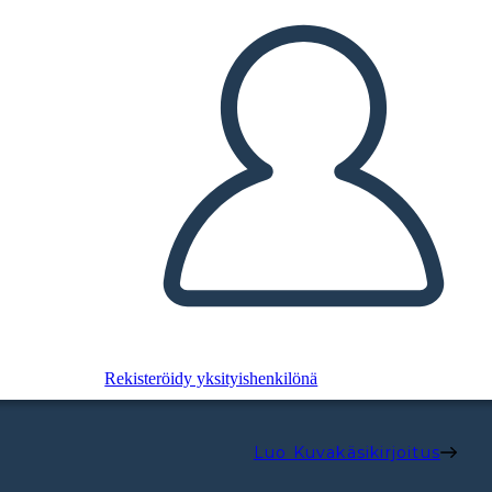
Rekisteröidy yksityishenkilönä
Luo Kuvakäsikirjoitus