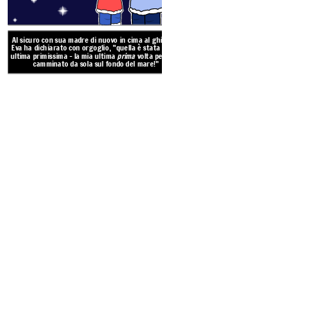
Al sicuro con sua madre di nuovo in cima al ghiaccio,
Eva ha dichiarato con orgoglio, "quella è stata la mia
ultima primissima - la mia ultima
prima
volta per aver
camminato da sola sul fondo del mare!"
Eva cantava mentre esplorava l
i cumuli di alghe. All'improvvi
andata troppo oltre. La marea
troppo velocemente, lasciò ca
spense! Non poteva veder
Create your own at Storyb