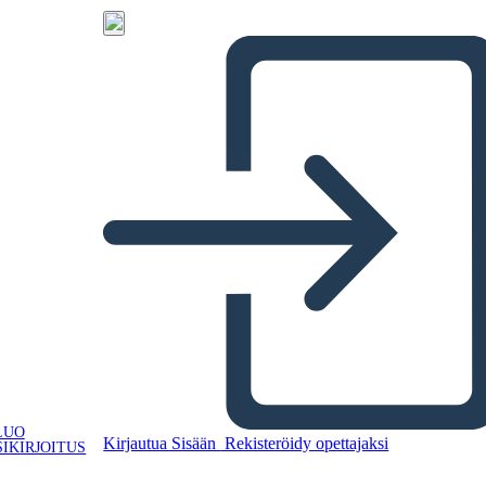
LUO
Kirjautua Sisään
Rekisteröidy opettajaksi
IKIRJOITUS