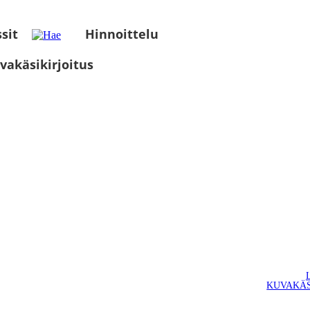
sit
Hinnoittelu
vakäsikirjoitus
KUVAKÄS