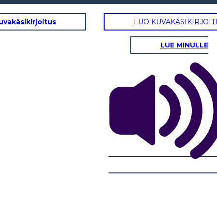
uvakäsikirjoitus
LUO KUVAKÄSIKIRJOIT
LUE MINULLE
EVA HA RACCOLTO LE COZZE SUL
IAMO AL
PAVIMENTO DEL MARE TUTTO DA
E COZZE
SOLA