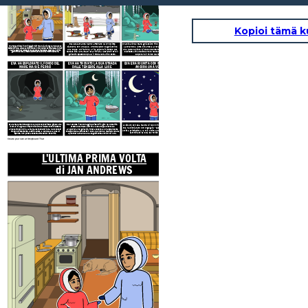
Kopioi tämä k
Eva e sua madre hanno afferrato le loro slitte
Eva si calò nel mare ghiacciato
fino al fondo del mare.
ciascuna con una pala, uno scalpello da ghiaccio e
Lavorando a lume di candela, aveva presto raccolto
Eva Padlyat viveva in un villaggio Inuit nella baia di Ungava, nel Canada
settentrionale. Amava camminare sul fondo del mare come facevano tutti
una coppa. Arrivarono a riva appena in tempo per
una padella piena di cozze. Sentendosi orgogliosa di
nel villaggio per raccogliere le cozze da mangiare. Oggi era il primo
vedere che la marea si era ritirata, lasciando solo il
se stessa, Eva decise che le restava del tempo per
giorno in cui Eva avrebbe camminato da sola sul fondo del mare!
ghiaccio spesso sopra e il fondale marino sotto.
esplorare il fondo del mare!
EVA HA ESPLORATO IL FONDO DEL
EVA HA TROVATO LA SUA STRADA
EVA ERA RIUNITA CON SUA MADRE
MARE MA SI È PERSO!
DALLE TENEBRE ALLA LUCE
ANCORA UNA VOLTA
Eva cantava mentre esplorava le pozze rocciose e giocava tra
Eva raccolse il suo coraggio e si sentì in giro nell'oscurità.
Al sicuro con sua madre di nuovo in cima al ghiaccio,
i cumuli di alghe. All'improvviso, Eva si rese conto di essere
Accese le candele e tornò alla sua coppa di cozze e
Eva ha dichiarato con orgoglio, "quella è stata la mia
andata troppo oltre. La marea sarebbe tornata. Muovendosi
all'apertura nel ghiaccio. Poteva vedere la luna splendente
ultima primissima - la mia ultima
prima
volta per aver
troppo velocemente, lasciò cadere la candela e la luce si
che splendeva attraverso il buco. Quando sua madre è venuta
camminato da sola sul fondo del mare!"
spense! Non poteva vedere attraverso l'oscurità.
a prenderla, Eva ballava allegramente al chiaro di luna!
Create your own at Storyboard That
L'ULTIMA PRIMA VOLTA
EVA E SUA MADRE AND
di JAN ANDREWS
MARE PER RACCOGLIER