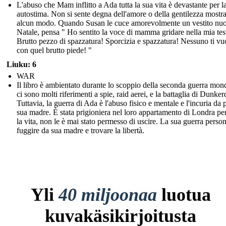
L'abuso che Mam inflitto a Ada tutta la sua vita è devastante per l
autostima. Non si sente degna dell'amore o della gentilezza mostra
alcun modo. Quando Susan le cuce amorevolmente un vestito nu
Natale, pensa " Ho sentito la voce di mamma gridare nella mia test
Brutto pezzo di spazzatura! Sporcizia e spazzatura! Nessuno ti vu
con quel brutto piede! "
Liuku: 6
WAR
Il libro è ambientato durante lo scoppio della seconda guerra mond
ci sono molti riferimenti a spie, raid aerei, e la battaglia di Dunker
Tuttavia, la guerra di Ada è l'abuso fisico e mentale e l'incuria da p
sua madre. È stata prigioniera nel loro appartamento di Londra per
la vita, non le è mai stato permesso di uscire. La sua guerra person
fuggire da sua madre e trovare la libertà.
Yli
40 miljoonaa
luotua
kuvakäsikirjoitusta