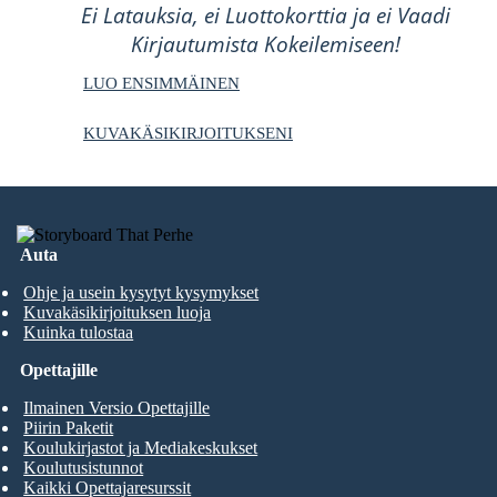
Ei Latauksia, ei Luottokorttia ja ei Vaadi
Kirjautumista Kokeilemiseen!
LUO ENSIMMÄINEN
KUVAKÄSIKIRJOITUKSENI
Auta
Ohje ja usein kysytyt kysymykset
Kuvakäsikirjoituksen luoja
Kuinka tulostaa
Opettajille
Ilmainen Versio Opettajille
Piirin Paketit
Koulukirjastot ja Mediakeskukset
Koulutusistunnot
Kaikki Opettajaresurssit