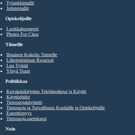
Työarkkimallit
Julistemallit
Opiskelijoille
Luokkahuoneeni
Photos For Class
Tiimeille
Ilmainen Kokeilu Tiimeille
Liiketoiminnan Resurssit
Luo Työstä
Yhtyä Team
Politiikkaa
Kuvakäsikirjoitus Tekijänoikeus ja Käyttö
Käyttöehdot
Tietosuojakäytäntö
Tietosuoja ja Turvallisuus Kouluille ja Opiskelijoille
Esteettömyys
Tietosuoja-asetuksesi
Noin