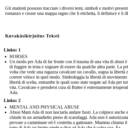
Gli studenti possono tracciare i diversi temi, simboli e motivi present
romanzo e creare una mappa ragno che li etichetta, li definisce e li ill
Kuvakäsikirjoitus Teksti
Liuku: 1
HORSES
Un modo per Ada di far fronte con il trauma di una vita di abusi è
di fuggire in testa e sognare di essere da qualche altra parte. La p
volta che vede una ragazza cavalcare un cavallo, sogna la libertà d
correre veloce in quel modo. Simboleggia la libertà di movimento 
libertà di scelta, entrambe le quali sono state negate ad Ada per tut
vita. Cavalcare e prendersi cura di Butter è estremamente terapeut
Ada.
Liuku: 2
MENTAL AND PHYSICAL ABUSE
Abusi Mam Ada di non lasciarla andare fuori. La colpisce anche e
chiude in un armadietto pieno di scarafaggi. Ada non è autorizzata
provare a camminare ed è costretta a gattonare. Mamma chiama il
torto di Ada un brutto piede e dice ad Ada che è colpa sua. Fa