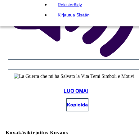
Rekisteröidy
Kirjautua Sisään
LUO OMA!
Kopioida
Kuvakäsikirjoitus Kuvaus