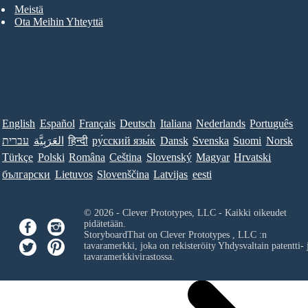
Meistä
Ota Meihin Yhteyttä
English
Español
Français
Deutsch
Italiana
Nederlands
Português
עברית
العَرَبِيَّة
हिन्दी
ру́сский язы́к
Dansk
Svenska
Suomi
Norsk
Türkçe
Polski
Româna
Ceština
Slovenský
Magyar
Hrvatski
български
Lietuvos
Slovenščina
Latvijas
eesti
© 2026 - Clever Prototypes, LLC - Kaikki oikeudet
pidätetään.
StoryboardThat on
Clever Prototypes , LLC
:n
tavaramerkki, joka on rekisteröity Yhdysvaltain patentti- 
tavaramerkkivirastossa.