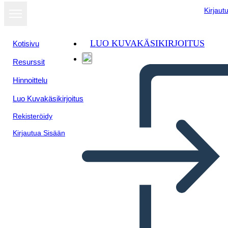
Kirjaut
LUO KUVAKÄSIKIRJOITUS
Kotisivu
Resurssit
Hinnoittelu
Luo Kuvakäsikirjoitus
Rekisteröidy
Kirjautua Sisään