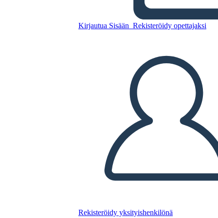
La Guerra che mi ha Salvato
la Vita Temi Simboli e Motivi
Kirjautua Sisään
Rekisteröidy opettajaksi
Kopioi tämä kuvakäsikirjoitus
LUO KUVAKÄSIKIRJOITUS
TOISTA DIAESITYS
LUE MINULLE
Rekisteröidy yksityishenkilönä