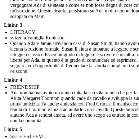
vergognare Ada di se stessa e come se non fosse degna di cose c
un'istruzione. Queste cicatrici persistono su Ada molto tempo dop
scappata da Mam.
Liuku: 3
LITERACY
svizzera Famiglia Robinson
Quando Ada e Jamie arrivano a casa di Susan Smith, hanno avuto
alcuna istruzione formale. Susan li aiuta a imparare a leggere e scr
li legge i classici. Essere in grado di leggere e scrivere è un'altra 
libertà per Ada, in quanto è in grado di comunicare ed esprimersi, 
seguito avrà l'opportunità di frequentare la scuola e ampliare i suo
orizzonti.
Liuku: 4
FRIENDSHIP
Ada non ha mai avuto un amico tutta la sua vita tranne che per Ja
Aiuta Margaret Thornton quando cade da cavallo e sviluppa la su
prima amicizia. Fa anche amicizia con Fred Grimes, il maniscalco
tenuta di Thornton e inizia ad aiutarlo con i cavalli. Queste amiciz
aiutano Ada a sentirsi amata, ad avere uno scopo ea entrare in con
con la comunità.
Liuku: 5
SELF ESTEEM