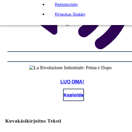
Rekisteröidy
Kirjautua Sisään
LUO OMA!
Kopioida
Kuvakäsikirjoitus Teksti