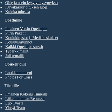
Ohje ja usein kysytyt kysymykset
Kuvakäsikirjoituksen luoja
Kuinka tulostaa
Opettajille
Ilmainen Versio Opettajille
Piirin Paketit
Koulukirjastot ja Mediakeskukset
Koulutusistunnot
Kaikki Opettajaresurssit
Työarkkimallit
Julistemallit
Opiskelijoille
Luokkahuoneeni
Photos For Class
Tiimeille
Ilmainen Kokeilu Tiimeille
Liiketoiminnan Resurssit
Luo Työstä
Yhtyä Team