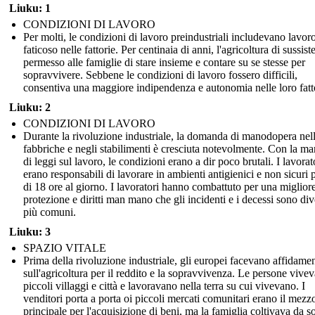
Liuku: 1
CONDIZIONI DI LAVORO
Per molti, le condizioni di lavoro preindustriali includevano lavor
faticoso nelle fattorie. Per centinaia di anni, l'agricoltura di sussis
permesso alle famiglie di stare insieme e contare su se stesse per
sopravvivere. Sebbene le condizioni di lavoro fossero difficili,
consentiva una maggiore indipendenza e autonomia nelle loro fatt
Liuku: 2
CONDIZIONI DI LAVORO
Durante la rivoluzione industriale, la domanda di manodopera nel
fabbriche e negli stabilimenti è cresciuta notevolmente. Con la m
di leggi sul lavoro, le condizioni erano a dir poco brutali. I lavorat
erano responsabili di lavorare in ambienti antigienici e non sicuri 
di 18 ore al giorno. I lavoratori hanno combattuto per una miglior
protezione e diritti man mano che gli incidenti e i decessi sono div
più comuni.
Liuku: 3
SPAZIO VITALE
Prima della rivoluzione industriale, gli europei facevano affidame
sull'agricoltura per il reddito e la sopravvivenza. Le persone vive
piccoli villaggi e città e lavoravano nella terra su cui vivevano. I
venditori porta a porta oi piccoli mercati comunitari erano il mezz
principale per l'acquisizione di beni, ma la famiglia coltivava da so