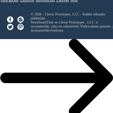
български
Lietuvos
Slovenščina
Latvijas
eesti
© 2026 - Clever Prototypes, LLC - Kaikki oikeudet
pidätetään.
StoryboardThat on
Clever Prototypes , LLC
:n
tavaramerkki, joka on rekisteröity Yhdysvaltain patentti- 
tavaramerkkivirastossa.