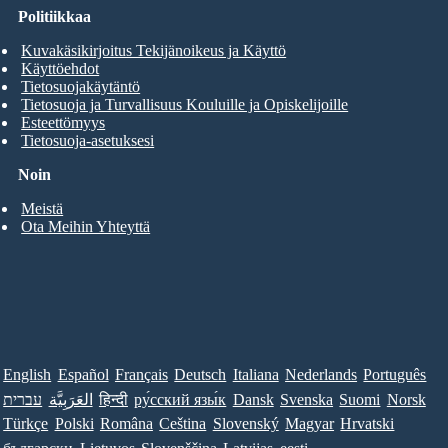
Politiikkaa
Kuvakäsikirjoitus Tekijänoikeus ja Käyttö
Käyttöehdot
Tietosuojakäytäntö
Tietosuoja ja Turvallisuus Kouluille ja Opiskelijoille
Esteettömyys
Tietosuoja-asetuksesi
Noin
Meistä
Ota Meihin Yhteyttä
English
Español
Français
Deutsch
Italiana
Nederlands
Português
עברית
العَرَبِيَّة
हिन्दी
ру́сский язы́к
Dansk
Svenska
Suomi
Norsk
Türkçe
Polski
Româna
Ceština
Slovenský
Magyar
Hrvatski