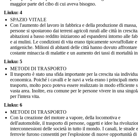
maggior parte del cibo di cui aveva bisogno.
Liuku: 4
SPAZIO VITALE
Con l'aumento del lavoro in fabbrica e della produzione di massa, 
persone si spostarono dai terreni agricoli rurali alle città in crescita
abitazioni a basso reddito iniziarono ad espandersi intorno alle fa
e ai mulini. Le condizioni di vita erano tipicamente sovraffollate e
antigeniche. Milioni di abitanti delle città hanno dovuto affrontare 
costante minaccia di malattie e un aumento dei tassi di mortalità inf
Liuku: 5
METODI DI TRASPORTO
Il trasporto è stato una sfida importante per la crescita sia individu
economica. Poiché i cavalli e le navi a vela erano i principali meto
trasporto, molto poco poteva essere realizzato in modo efficiente 
vasta area. Inoltre, era comune per le persone vivere in una singol
per l'intera vita.
Liuku: 6
METODI DI TRASPORTO
Con la creazione del motore a vapore, della locomotiva e
dell'automobile, il trasporto di persone, oggetti e idee ha rivoluzio
interconnessioni delle società in tutto il mondo. I canali, le strade e
ferrovie furono consentiti per l'esplosione di nuove opportunità di