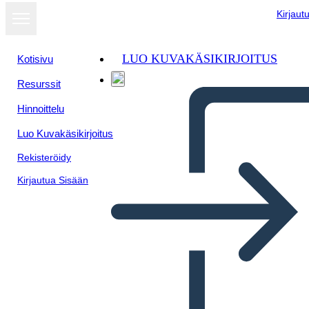
Kirjaut
LUO KUVAKÄSIKIRJOITUS
Kotisivu
Resurssit
Hinnoittelu
Luo Kuvakäsikirjoitus
Rekisteröidy
Kirjautua Sisään
La Rivoluzione Industriale: