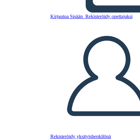
Prima e Dopo
Kirjautua Sisään
Rekisteröidy opettajaksi
Kopioi tämä kuvakäsikirjoitus
LUO KUVAKÄSIKIRJOITUS
TOISTA DIAESITYS
LUE MINULLE
Rekisteröidy yksityishenkilönä