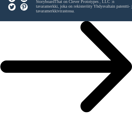
StoryboardThat on
Clever Prototypes , LLC
:n
tavaramerkki, joka on rekisteröity Yhdysvaltain patentti- 
tavaramerkkivirastossa.