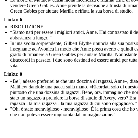
vendere Green Gables. Anne prende la decisione altruista di rima
Green Gables per aiutare Marilla e rifiuta la sua borsa di studio.
Liuku: 6
RISOLUZIONE
“Siamo nati per essere i migliori amici, Anne. Hai contrastato il de
abbastanza a lungo. "
In una svolta sorprendente, Gilbert Blythe rinuncia alla sua posizi
insegnante ad Avonlea in modo che Anne possa averlo e quindi es
grado di rimanere a Green Gables per aiutare Marilla. Nonostante 
disaccordi in passato, i due sono destinati ad essere amici per tutta
vita.
Liuku: 0
«Be ', adesso preferirei te che una dozzina di ragazzi, Anne», diss
Matthew dandole una pacca sulla mano. «Ricordati solo di questo
piuttosto che una dozzina di ragazzi. Bene, ora, immagino che non
stato un ragazzo a prendere la borsa di studio di Avery, vero? Era
ragazza - la mia ragazza - la mia ragazza di cui sono orgoglioso. "
"Oh, è stato meraviglioso - meraviglioso. È la prima cosa che ho v
che non poteva essere migliorata dall'immaginazione."