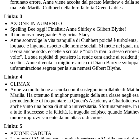
fortunato errore, Anne viene accolta dal pacato Matthew e dalla s
ma leale Marilla Cuthbert nella loro fattoria Green Gables.
Liuku: 3
AZIONE IN AUMENTO
Spelling Bee oggi! Finalisti: Anne Shirley e Gilbert Blythe!
Il tuo nuovo insegnante: Signorina Stacy
Anne sconvolge la vita tranquilla di Cuthbert poiché è turbolenta,
loquace e ingenua rispetto alle norme sociali. Si mette nei guai, m
lavora anche sodo, eccelle a scuola e "non fa mai lo stesso errore
volte". La sua rapidità di pensiero la rende cara anche ai residenti 
scettici. Anne diventa la migliore amica di Diana Barry e sviluppa
un'ammirazione segreta per la sua nemesi Gilbert Blythe.
Liuku: 4
CLIMAX
Anne va molto bene a scuola con il sostegno incrollabile di Matt
Marilla. Ha ottenuto il miglior punteggio della sua classe negli es
permettendole di frequentare la Queen's Academy a Charlottetow
anche vinto una borsa di studio universitaria. Sfortunatamente, i
a tutto il successo e la felicità, la tragedia colpisce quando Matthe
muore improvvisamente da un attacco di cuore.
Liuku: 5
AZIONE CADUTA
La morte di Matthew causa molta incertezza e Marilla teme di do