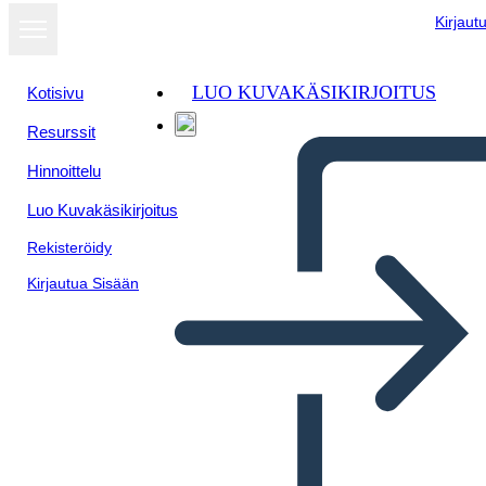
Kirjaut
LUO KUVAKÄSIKIRJOITUS
Kotisivu
Resurssit
Hinnoittelu
Luo Kuvakäsikirjoitus
Rekisteröidy
Kirjautua Sisään