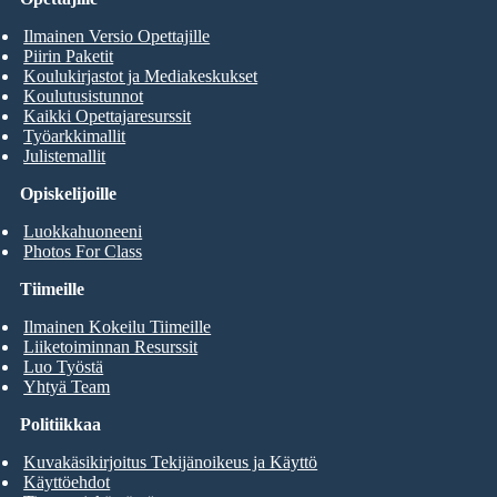
Ilmainen Versio Opettajille
Piirin Paketit
Koulukirjastot ja Mediakeskukset
Koulutusistunnot
Kaikki Opettajaresurssit
Työarkkimallit
Julistemallit
Opiskelijoille
Luokkahuoneeni
Photos For Class
Tiimeille
Ilmainen Kokeilu Tiimeille
Liiketoiminnan Resurssit
Luo Työstä
Yhtyä Team
Politiikkaa
Kuvakäsikirjoitus Tekijänoikeus ja Käyttö
Käyttöehdot