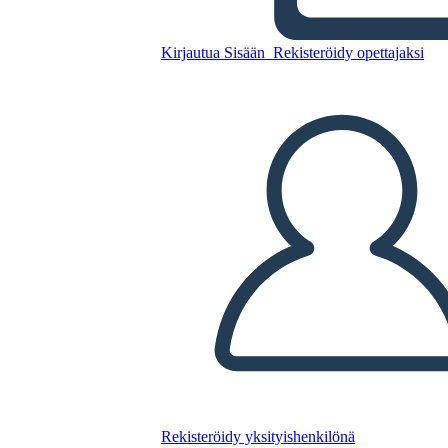
La Trama di Anne of Green
Gables
Kirjautua Sisään
Rekisteröidy opettajaksi
Kopioi tämä kuvakäsikirjoitus
LUO KUVAKÄSIKIRJOITUS
TOISTA DIAESITYS
LUE MINULLE
Rekisteröidy yksityishenkilönä