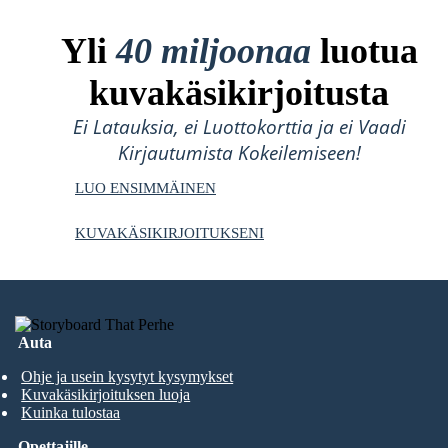
Yli
40 miljoonaa
luotua
kuvakäsikirjoitusta
Ei Latauksia, ei Luottokorttia ja ei Vaadi
Kirjautumista Kokeilemiseen!
LUO ENSIMMÄINEN
KUVAKÄSIKIRJOITUKSENI
Auta
Ohje ja usein kysytyt kysymykset
Kuvakäsikirjoituksen luoja
Kuinka tulostaa
Opettajille