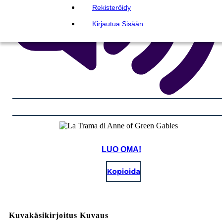
Rekisteröidy
Kirjautua Sisään
LUO OMA!
Kopioida
Kuvakäsikirjoitus Kuvaus