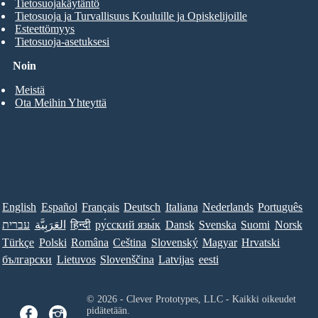
Tietosuojakäytäntö
Tietosuoja ja Turvallisuus Kouluille ja Opiskelijoille
Esteettömyys
Tietosuoja-asetuksesi
Noin
Meistä
Ota Meihin Yhteyttä
English
Español
Français
Deutsch
Italiana
Nederlands
Português
עברית
العَرَبِيَّة
हिन्दी
ру́сский язы́к
Dansk
Svenska
Suomi
Norsk
Türkçe
Polski
Româna
Ceština
Slovenský
Magyar
Hrvatski
български
Lietuvos
Slovenščina
Latvijas
eesti
© 2026 - Clever Prototypes, LLC - Kaikki oikeudet
pidätetään.