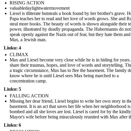
RISING ACTION
valuabledaylightwatermovement
Liesel is illiterate butsteals a book found by her brother's grave. 
Papa teaches her to read and her love of words grows. She and 
steal more books. The beauty of words is shown alongside their te
power, illustrated by deadly propaganda. The Hubermanns do not
speak openly against the Nazis out of fear, but they hate them and
Max, a Jewish man.
Liuku: 4
CLIMAX
Max and Liesel become very close while he is in hiding for years
share their traumas, hopes, and love of words and storytelling. T
a tragic circumstance, Max has to flee the basement. The family d
know where he is until Liesel sees Max being marched to a
concentration camp.
Liuku: 5
FALLING ACTION
Missing her dear friend, Liesel begins to write her own story in th
basement. It is an act that saves her life when her neighborhood is
bombed and all she loves are lost. Liesel is cared for by the kindly
Mayor's wife before being miraculously reunited with Max after t
Liuku: 6