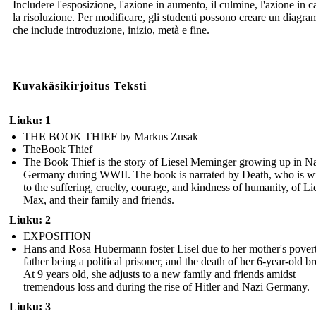
Includere l'esposizione, l'azione in aumento, il culmine, l'azione in c
la risoluzione. Per modificare, gli studenti possono creare un diagr
che include introduzione, inizio, metà e fine.
Kuvakäsikirjoitus Teksti
Liuku: 1
THE BOOK THIEF by Markus Zusak
TheBook Thief
The Book Thief is the story of Liesel Meminger growing up in N
Germany during WWII. The book is narrated by Death, who is wi
to the suffering, cruelty, courage, and kindness of humanity, of Lie
Max, and their family and friends.
Liuku: 2
EXPOSITION
Hans and Rosa Hubermann foster Lisel due to her mother's povert
father being a political prisoner, and the death of her 6-year-old br
At 9 years old, she adjusts to a new family and friends amidst
tremendous loss and during the rise of Hitler and Nazi Germany.
Liuku: 3