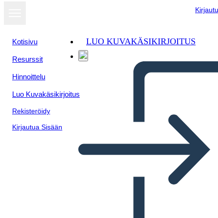
Kirjaut
LUO KUVAKÄSIKIRJOITUS
Kotisivu
Resurssit
Hinnoittelu
Luo Kuvakäsikirjoitus
Rekisteröidy
Kirjautua Sisään
Libro Thief Plot