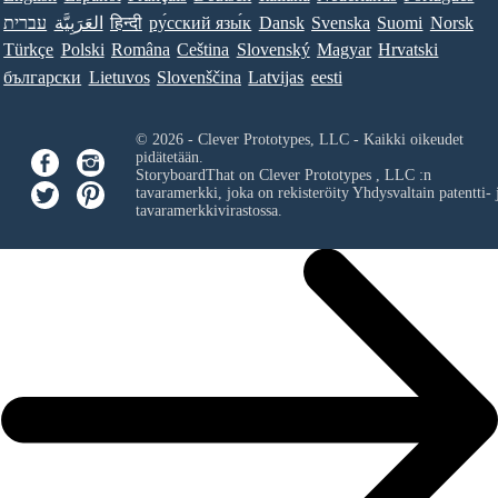
עברית
العَرَبِيَّة
हिन्दी
ру́сский язы́к
Dansk
Svenska
Suomi
Norsk
Türkçe
Polski
Româna
Ceština
Slovenský
Magyar
Hrvatski
български
Lietuvos
Slovenščina
Latvijas
eesti
© 2026 - Clever Prototypes, LLC - Kaikki oikeudet
pidätetään.
StoryboardThat on
Clever Prototypes , LLC
:n
tavaramerkki, joka on rekisteröity Yhdysvaltain patentti- 
tavaramerkkivirastossa.