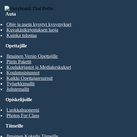
Auta
Ohje ja usein kysytyt kysymykset
Kuvakäsikirjoituksen luoja
Kuinka tulostaa
Opettajille
Ilmainen Versio Opettajille
Piirin Paketit
Koulukirjastot ja Mediakeskukset
Koulutusistunnot
Kaikki Opettajaresurssit
Työarkkimallit
Julistemallit
Opiskelijoille
Luokkahuoneeni
Photos For Class
Tiimeille
Ilmainen Kokeilu Tiimeille