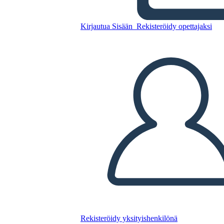
Kirjautua Sisään
Rekisteröidy opettajaksi
Kopioi tämä kuvakäsikirjoitus
LUO KUVAKÄSIKIRJOITUS
TOISTA DIAESITYS
LUE MINULLE
Rekisteröidy yksityishenkilönä