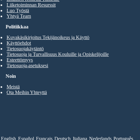
Liiketoiminnan Resurssit
Luo Työstä
Yhtyä Team
Politiikkaa
Kuvakäsikirjoitus Tekijänoikeus ja Käyttö
Käyttöehdot
Tietosuojakäytäntö
Tietosuoja ja Turvallisuus Kouluille ja Opiskelijoille
Esteettömyys
Tietosuoja-asetuksesi
Noin
Meistä
Ota Meihin Yhteyttä
English
Español
Français
Deutsch
Italiana
Nederlands
Português