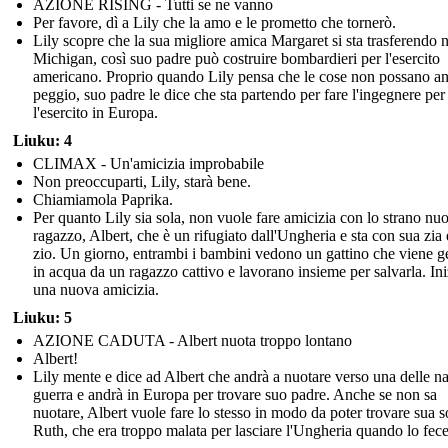
AZIONE RISING - Tutti se ne vanno
Per favore, dì a Lily che la amo e le prometto che tornerò.
Lily scopre che la sua migliore amica Margaret si sta trasferendo n
Michigan, così suo padre può costruire bombardieri per l'esercito
americano. Proprio quando Lily pensa che le cose non possano a
peggio, suo padre le dice che sta partendo per fare l'ingegnere per
l'esercito in Europa.
Liuku: 4
CLIMAX - Un'amicizia improbabile
Non preoccuparti, Lily, starà bene.
Chiamiamola Paprika.
Per quanto Lily sia sola, non vuole fare amicizia con lo strano nu
ragazzo, Albert, che è un rifugiato dall'Ungheria e sta con sua zia
zio. Un giorno, entrambi i bambini vedono un gattino che viene ge
in acqua da un ragazzo cattivo e lavorano insieme per salvarla. Ini
una nuova amicizia.
Liuku: 5
AZIONE CADUTA - Albert nuota troppo lontano
Albert!
Lily mente e dice ad Albert che andrà a nuotare verso una delle n
guerra e andrà in Europa per trovare suo padre. Anche se non sa
nuotare, Albert vuole fare lo stesso in modo da poter trovare sua s
Ruth, che era troppo malata per lasciare l'Ungheria quando lo fece