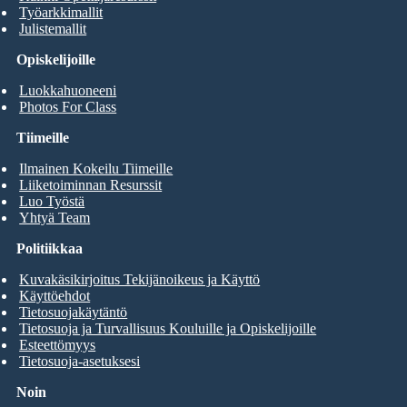
Työarkkimallit
Julistemallit
Opiskelijoille
Luokkahuoneeni
Photos For Class
Tiimeille
Ilmainen Kokeilu Tiimeille
Liiketoiminnan Resurssit
Luo Työstä
Yhtyä Team
Politiikkaa
Kuvakäsikirjoitus Tekijänoikeus ja Käyttö
Käyttöehdot
Tietosuojakäytäntö
Tietosuoja ja Turvallisuus Kouluille ja Opiskelijoille
Esteettömyys
Tietosuoja-asetuksesi
Noin