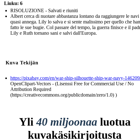
Liuku: 6
RISOLUZIONE - Salvati e riuniti
Albert cerca di nuotare abbastanza lontano da raggiungere le navi
quasi annega. Lily lo salva e si sente malissimo per quello che ha
fatto le sue bugie. Col passare del tempo, la guerra finisce e il pad
Lily e Ruth tornano sani e salvi dall'Europa.
Kuva Tekijän
https://pixabay.com/en/war-ship-silhouette-ship-war-navy-146209
OpenClipart-Vectors - (Lisenssi Free for Commercial Use / No
Attribution Required
(https://creativecommons.org/publicdomain/zero/1.0) )
Yli
40 miljoonaa
luotua
kuvakäsikirjoitusta