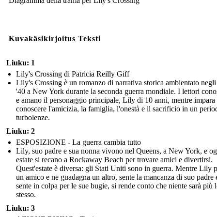
Diagramma della trama per Lily's Crossing
Kuvakäsikirjoitus Teksti
Liuku: 1
Lily's Crossing di Patricia Reilly Giff
Lily's Crossing è un romanzo di narrativa storica ambientato negli
'40 a New York durante la seconda guerra mondiale. I lettori con
e amano il personaggio principale, Lily di 10 anni, mentre impara
conoscere l'amicizia, la famiglia, l'onestà e il sacrificio in un perio
turbolenze.
Liuku: 2
ESPOSIZIONE - La guerra cambia tutto
Lily, suo padre e sua nonna vivono nel Queens, a New York, e og
estate si recano a Rockaway Beach per trovare amici e divertirsi.
Quest'estate è diversa: gli Stati Uniti sono in guerra. Mentre Lily 
un amico e ne guadagna un altro, sente la mancanza di suo padre e
sente in colpa per le sue bugie, si rende conto che niente sarà più 
stesso.
Liuku: 3