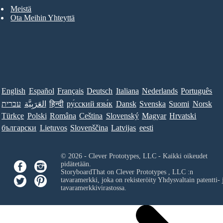
Meistä
Ota Meihin Yhteyttä
English
Español
Français
Deutsch
Italiana
Nederlands
Português
עברית
العَرَبِيَّة
हिन्दी
ру́сский язы́к
Dansk
Svenska
Suomi
Norsk
Türkçe
Polski
Româna
Ceština
Slovenský
Magyar
Hrvatski
български
Lietuvos
Slovenščina
Latvijas
eesti
© 2026 - Clever Prototypes, LLC - Kaikki oikeudet
pidätetään.
StoryboardThat on
Clever Prototypes , LLC
:n
tavaramerkki, joka on rekisteröity Yhdysvaltain patentti- 
tavaramerkkivirastossa.