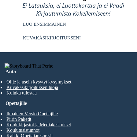
Ei Latauksia, ei Luottokorttia ja ei Vaadi
Kirjautumista Kokeilemiseen!
LUO ENSIMMÄINEN
KUVAKÄSIKIRJOITUKSENI
Auta
Ohje ja usein kysytyt kysymykset
Kuvakäsikirjoituksen luoja
Kuinka tulostaa
Opettajille
Ilmainen Versio Opettajille
Piirin Paketit
Koulukirjastot ja Mediakeskukset
Koulutusistunnot
Kaikki Opettajaresurssit