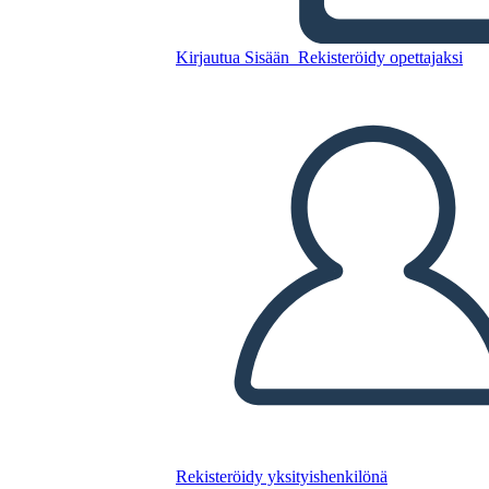
Lily's Crossing: Trama
Kirjautua Sisään
Rekisteröidy opettajaksi
Kopioi tämä kuvakäsikirjoitus
LUO KUVAKÄSIKIRJOITUS
TOISTA DIAESITYS
LUE MINULLE
Rekisteröidy yksityishenkilönä