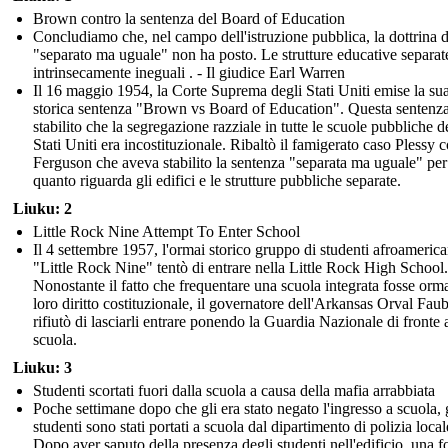
Brown contro la sentenza del Board of Education
Concludiamo che, nel campo dell'istruzione pubblica, la dottrina d
"separato ma uguale" non ha posto. Le strutture educative separat
intrinsecamente ineguali . - Il giudice Earl Warren
Il 16 maggio 1954, la Corte Suprema degli Stati Uniti emise la su
storica sentenza "Brown vs Board of Education". Questa sentenz
stabilito che la segregazione razziale in tutte le scuole pubbliche d
Stati Uniti era incostituzionale. Ribaltò il famigerato caso Plessy 
Ferguson che aveva stabilito la sentenza "separata ma uguale" per
quanto riguarda gli edifici e le strutture pubbliche separate.
Liuku: 2
Little Rock Nine Attempt To Enter School
Il 4 settembre 1957, l'ormai storico gruppo di studenti afroamerica
"Little Rock Nine" tentò di entrare nella Little Rock High School.
Nonostante il fatto che frequentare una scuola integrata fosse orm
loro diritto costituzionale, il governatore dell'Arkansas Orval Faub
rifiutò di lasciarli entrare ponendo la Guardia Nazionale di fronte a
scuola.
Liuku: 3
Studenti scortati fuori dalla scuola a causa della mafia arrabbiata
Poche settimane dopo che gli era stato negato l'ingresso a scuola, 
studenti sono stati portati a scuola dal dipartimento di polizia local
Dopo aver saputo della presenza degli studenti nell'edificio, una fo