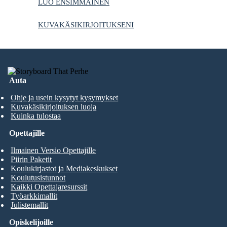
LUO ENSIMMÄINEN
KUVAKÄSIKIRJOITUKSENI
Auta
Ohje ja usein kysytyt kysymykset
Kuvakäsikirjoituksen luoja
Kuinka tulostaa
Opettajille
Ilmainen Versio Opettajille
Piirin Paketit
Koulukirjastot ja Mediakeskukset
Koulutusistunnot
Kaikki Opettajaresurssit
Työarkkimallit
Julistemallit
Opiskelijoille