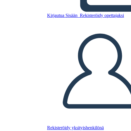
Little Rock Nine Timeline
Kirjautua Sisään
Rekisteröidy opettajaksi
Kopioi tämä kuvakäsikirjoitus
LUO KUVAKÄSIKIRJOITUS
TOISTA DIAESITYS
LUE MINULLE
Rekisteröidy yksityishenkilönä