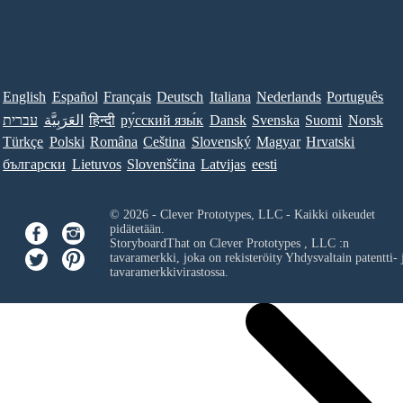
English
Español
Français
Deutsch
Italiana
Nederlands
Português
עברית
العَرَبِيَّة
हिन्दी
ру́сский язы́к
Dansk
Svenska
Suomi
Norsk
Türkçe
Polski
Româna
Ceština
Slovenský
Magyar
Hrvatski
български
Lietuvos
Slovenščina
Latvijas
eesti
© 2026 - Clever Prototypes, LLC - Kaikki oikeudet
pidätetään.
StoryboardThat on
Clever Prototypes , LLC
:n
tavaramerkki, joka on rekisteröity Yhdysvaltain patentti- 
tavaramerkkivirastossa.