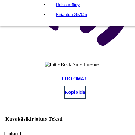
Rekisteröidy
Kirjautua Sisään
LUO OMA!
Kopioida
Kuvakäsikirjoitus Teksti
Liuku: 1