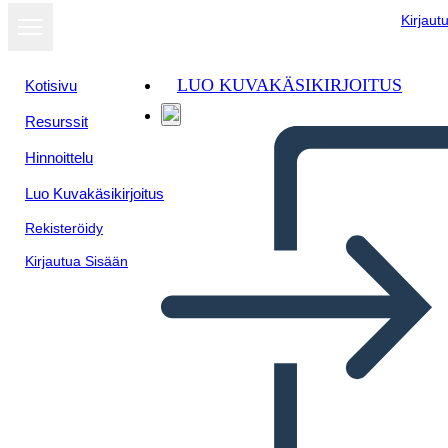
Kirjaut
LUO KUVAKÄSIKIRJOITUS
Kotisivu
Resurssit
Hinnoittelu
Luo Kuvakäsikirjoitus
Rekisteröidy
Kirjautua Sisään