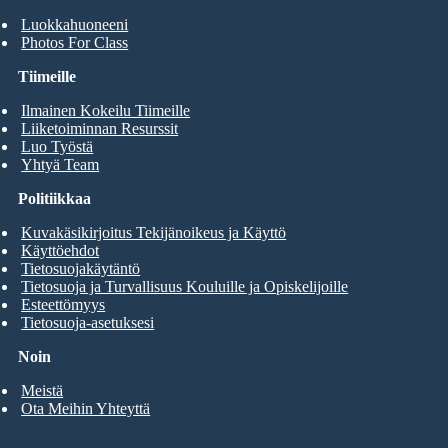
Luokkahuoneeni
Photos For Class
Tiimeille
Ilmainen Kokeilu Tiimeille
Liiketoiminnan Resurssit
Luo Työstä
Yhtyä Team
Politiikkaa
Kuvakäsikirjoitus Tekijänoikeus ja Käyttö
Käyttöehdot
Tietosuojakäytäntö
Tietosuoja ja Turvallisuus Kouluille ja Opiskelijoille
Esteettömyys
Tietosuoja-asetuksesi
Noin
Meistä
Ota Meihin Yhteyttä