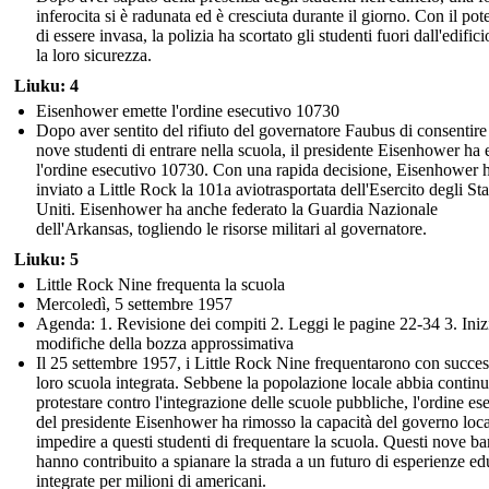
inferocita si è radunata ed è cresciuta durante il giorno. Con il pot
di essere invasa, la polizia ha scortato gli studenti fuori dall'edifici
la loro sicurezza.
Liuku: 4
Eisenhower emette l'ordine esecutivo 10730
Dopo aver sentito del rifiuto del governatore Faubus di consentire
nove studenti di entrare nella scuola, il presidente Eisenhower ha
l'ordine esecutivo 10730. Con una rapida decisione, Eisenhower 
inviato a Little Rock la 101a aviotrasportata dell'Esercito degli Sta
Uniti. Eisenhower ha anche federato la Guardia Nazionale
dell'Arkansas, togliendo le risorse militari al governatore.
Liuku: 5
Little Rock Nine frequenta la scuola
Mercoledì, 5 settembre 1957
Agenda: 1. Revisione dei compiti 2. Leggi le pagine 22-34 3. Inizi
modifiche della bozza approssimativa
Il 25 settembre 1957, i Little Rock Nine frequentarono con succes
loro scuola integrata. Sebbene la popolazione locale abbia continu
protestare contro l'integrazione delle scuole pubbliche, l'ordine es
del presidente Eisenhower ha rimosso la capacità del governo loca
impedire a questi studenti di frequentare la scuola. Questi nove b
hanno contribuito a spianare la strada a un futuro di esperienze ed
integrate per milioni di americani.