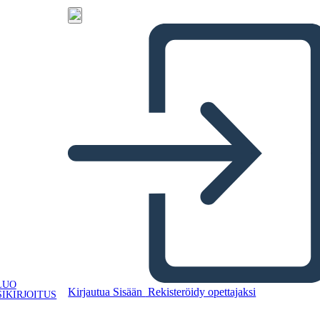
LUO
Kirjautua Sisään
Rekisteröidy opettajaksi
IKIRJOITUS