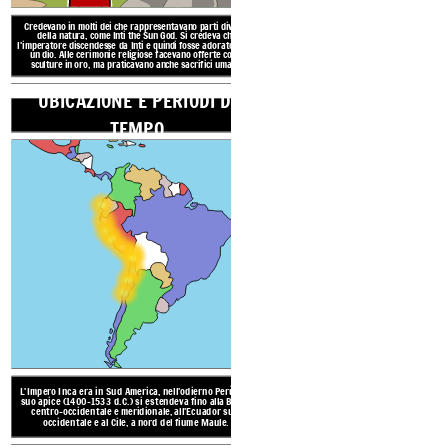
Credevano in molti dei che rappresentavano parti diverse
L'Impero Inca era in Sud Ameri
della natura, come Inti the Sun God. Si credeva che
l'imperatore discendesse da Inti e quindi fosse adorato come
suo apice (1400-1533 d.C.) si 
un dio. Alle cerimonie religiose facevano offerte come
centro-occidentale e meridi
sculture in oro, ma praticavano anche sacrifici umani.
occidentale e al Cile, a 
UBICAZIONE E PERIODI DI
L'Inca parlava quechua ma non a
TEMPO
Hanno tenuto registrazioni con un 
Alcuni templi e città sono stati cre
le pietre si adattano senza malta. 
ponti sospesi e crearono arte 
L'Impero Inca si trovava sug
montagne delle Ande, che c
sono anche
deserti costier
varia m
PRATICHE C
RISORSE N
L'Impero Inca era in Sud America, nell'odierno Perù, e al
suo apice (1400-1533 d.C.) si estendeva fino alla
Bolivia
centro-occidentale e meridionale, all'Ecuador sud-
occidentale e al Cile, a nord del fiume Maule.