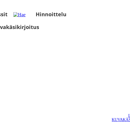
sit
Hinnoittelu
vakäsikirjoitus
KUVAKÄS