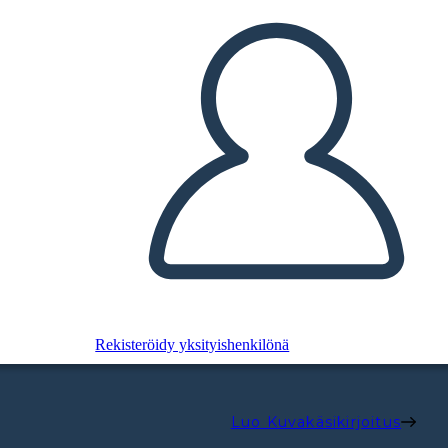
Rekisteröidy yksityishenkilönä
Luo Kuvakäsikirjoitus