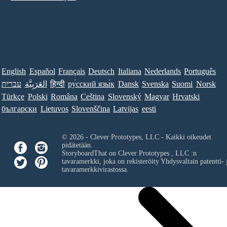
English
Español
Français
Deutsch
Italiana
Nederlands
Português
עברית
العَرَبِيَّة
हिन्दी
ру́сский язы́к
Dansk
Svenska
Suomi
Norsk
Türkçe
Polski
Româna
Ceština
Slovenský
Magyar
Hrvatski
български
Lietuvos
Slovenščina
Latvijas
eesti
© 2026 - Clever Prototypes, LLC - Kaikki oikeudet
pidätetään.
StoryboardThat on
Clever Prototypes , LLC
:n
tavaramerkki, joka on rekisteröity Yhdysvaltain patentti- 
tavaramerkkivirastossa.