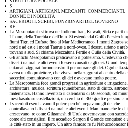
STRUTTURA SOCIALE
S
ARTIGIANI, ARTIGIANI, MERCANTI, COMMERCIANTI,
DONNE DI NOBILITÀ
SACERDOTI, SCRIBI, FUNZIONARI DEL GOVERNO
RE
La Mesopotamia si trova nell'odierno Iraq, Kuwait, Siria e parti de
Libano, della Turchia e dell'Iran. Si estende dal Golfo Persico lun
fiumi Tigri ed Eufrate fino al Mar Mediterraneo. I monti Zagros s
nord e ad est e i monti Taurus a nord-ovest. I deserti siriano e arab
trovano a sud. Si chiama Mezzaluna Fertile e Culla della Civiltà.
Gli antichi Mesopotamici praticavano il politeismo. Credevano ch
disastri naturali e altri eventi fossero causati dagli dei. Grandi temp
chiamati ziggurat furono costruiti per onorare gli dei. Ogni città-st
aveva un dio protettore, che viveva nella ziggurat al centro della ci
sacerdoti comunicavano con gli dei e avevano molto potere.
La Mesopotamia fece grandi progressi in agricoltura e irrigazione, 
architettura, musica, scrittura (cuneiforme), stato di diritto, astron
matematica. Hanno inventato il calendario di 60 secondi, 60 minut
mesi basato su costellazioni, un cerchio di 360 gradi e persino la r
I sacerdoti esercitavano il potere perché pregavano gli dei che
controllavano i disastri naturali e altri eventi. Man mano che le citt
crescevano, re come Gilgamesh di Uruk governavano con sacerdo
come alti consiglieri. Il re accadico Sargon il Grande conquistò e 
le città-stato in un impero. Un altro famoso re fu Nabucodonosor I