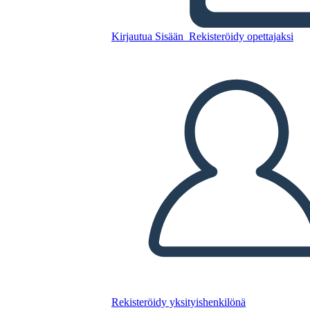
Mesopotamia UVA
Kirjautua Sisään
Rekisteröidy opettajaksi
Kopioi tämä kuvakäsikirjoitus
LUO KUVAKÄSIKIRJOITUS
TOISTA DIAESITYS
LUE MINULLE
Rekisteröidy yksityishenkilönä