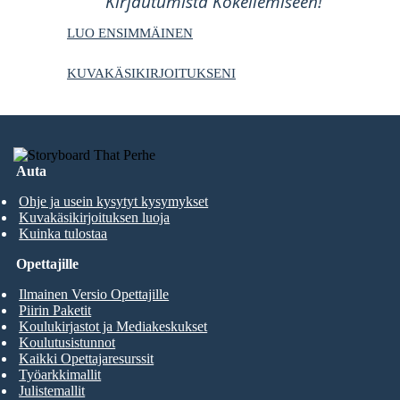
Kirjautumista Kokeilemiseen!
LUO ENSIMMÄINEN
KUVAKÄSIKIRJOITUKSENI
Auta
Ohje ja usein kysytyt kysymykset
Kuvakäsikirjoituksen luoja
Kuinka tulostaa
Opettajille
Ilmainen Versio Opettajille
Piirin Paketit
Koulukirjastot ja Mediakeskukset
Koulutusistunnot
Kaikki Opettajaresurssit
Työarkkimallit
Julistemallit