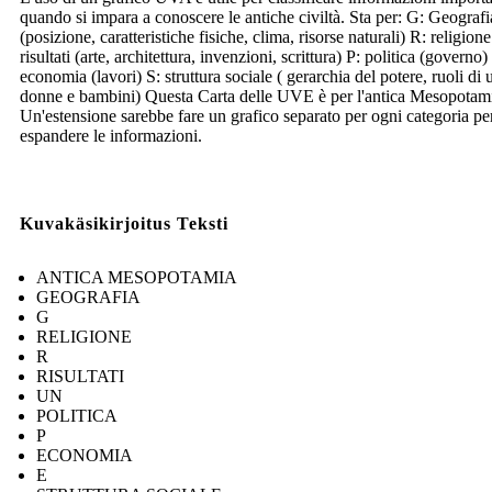
quando si impara a conoscere le antiche civiltà. Sta per: G: Geografi
(posizione, caratteristiche fisiche, clima, risorse naturali) R: religion
risultati (arte, architettura, invenzioni, scrittura) P: politica (governo)
economia (lavori) S: struttura sociale ( gerarchia del potere, ruoli di
donne e bambini) Questa Carta delle UVE è per l'antica Mesopotam
Un'estensione sarebbe fare un grafico separato per ogni categoria pe
espandere le informazioni.
Kuvakäsikirjoitus Teksti
ANTICA MESOPOTAMIA
GEOGRAFIA
G
RELIGIONE
R
RISULTATI
UN
POLITICA
P
ECONOMIA
E