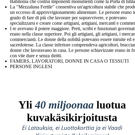
Babilonia che costruì imponenti monumenti come la Porta di Ishta
La "Mezzaluna Fertile" consentiva un'agricoltura stabile che pro
un eccesso di approvvigionamento alimentare. Le persone erano i
grado di fare di più che lavorare per sopravvivere, e potevano
specializzarsi e creare come artigiani, artigiani, mercanti e commer
I re avevano il potere maggiore. Preti, scribi e funzionari governat
erano nella classe superiore. Poi gli artigiani, gli artigiani, i mercan
commercianti. Le donne della nobiltà potevano essere istruite ed e
sacerdotesse. La classe inferiore comprendeva agricoltori, braccian
donne che lavoravano in casa. Le persone schiavizzate erano in f
con vite dure e senza diritti.
FAMERS, LAVORATORI, DONNE IN CASA O TESSUTI
PERSONE INGLESI
Yli
40 miljoonaa
luotua
kuvakäsikirjoitusta
Ei Latauksia, ei Luottokorttia ja ei Vaadi