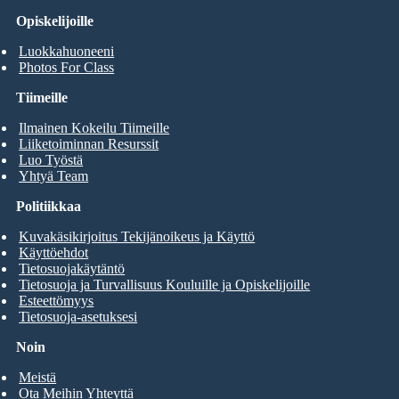
Opiskelijoille
Luokkahuoneeni
Photos For Class
Tiimeille
Ilmainen Kokeilu Tiimeille
Liiketoiminnan Resurssit
Luo Työstä
Yhtyä Team
Politiikkaa
Kuvakäsikirjoitus Tekijänoikeus ja Käyttö
Käyttöehdot
Tietosuojakäytäntö
Tietosuoja ja Turvallisuus Kouluille ja Opiskelijoille
Esteettömyys
Tietosuoja-asetuksesi
Noin
Meistä
Ota Meihin Yhteyttä