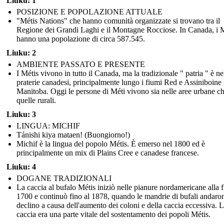
Liuku: 1
POSIZIONE E POPOLAZIONE ATTUALE
"Métis Nations" che hanno comunità organizzate si trovano tra il
Regione dei Grandi Laghi e il Montagne Rocciose. In Canada, i M
hanno una popolazione di circa 587.545.
Liuku: 2
AMBIENTE PASSATO E PRESENTE
I Métis vivono in tutto il Canada, ma la tradizionale " patria " è ne
praterie canadesi, principalmente lungo i fiumi Red e Assiniboine 
Manitoba. Oggi le persone di Méti vivono sia nelle aree urbane ch
quelle rurali.
Liuku: 3
LINGUA: MICHIF
Tánishi kiya mataen! (Buongiorno!)
Michif è la lingua del popolo Métis. È emerso nel 1800 ed è
principalmente un mix di Plains Cree e canadese francese.
Liuku: 4
DOGANE TRADIZIONALI
La caccia al bufalo Métis iniziò nelle pianure nordamericane alla f
1700 e continuò fino al 1878, quando le mandrie di bufali andaro
declino a causa dell'aumento dei coloni e della caccia eccessiva. 
caccia era una parte vitale del sostentamento dei popoli Métis.