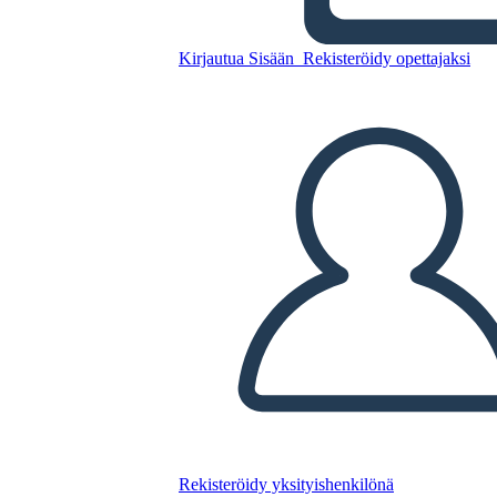
2
Kirjautua Sisään
Rekisteröidy opettajaksi
Kopioi tämä kuvakäsikirjoitus
LUO KUVAKÄSIKIRJOITUS
TOISTA DIAESITYS
LUE MINULLE
Rekisteröidy yksityishenkilönä