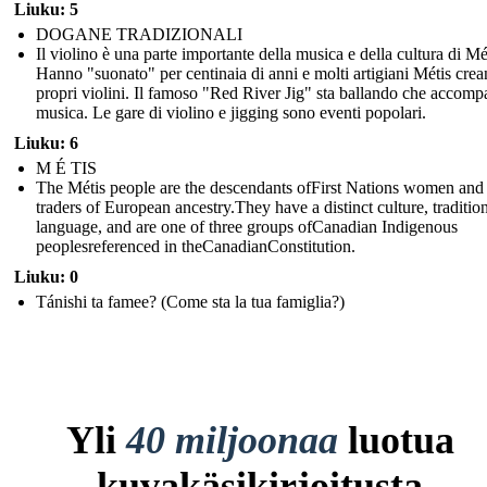
Liuku: 5
DOGANE TRADIZIONALI
Il violino è una parte importante della musica e della cultura di Mé
Hanno "suonato" per centinaia di anni e molti artigiani Métis crea
propri violini. Il famoso "Red River Jig" sta ballando che accomp
musica. Le gare di violino e jigging sono eventi popolari.
Liuku: 6
M É TIS
The Métis people are the descendants ofFirst Nations women and 
traders of European ancestry.They have a distinct culture, traditio
language, and are one of three groups ofCanadian Indigenous
peoplesreferenced in theCanadianConstitution.
Liuku: 0
Tánishi ta famee? (Come sta la tua famiglia?)
Yli
40 miljoonaa
luotua
kuvakäsikirjoitusta