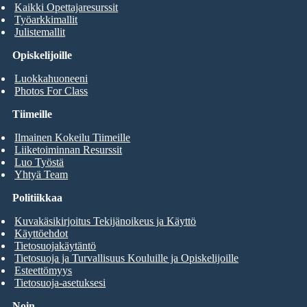
Kaikki Opettajaresurssit
Työarkkimallit
Julistemallit
Opiskelijoille
Luokkahuoneeni
Photos For Class
Tiimeille
Ilmainen Kokeilu Tiimeille
Liiketoiminnan Resurssit
Luo Työstä
Yhtyä Team
Politiikkaa
Kuvakäsikirjoitus Tekijänoikeus ja Käyttö
Käyttöehdot
Tietosuojakäytäntö
Tietosuoja ja Turvallisuus Kouluille ja Opiskelijoille
Esteettömyys
Tietosuoja-asetuksesi
Noin