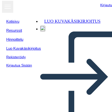
Kirjaut
LUO KUVAKÄSIKIRJOITUS
Kotisivu
Resurssit
Hinnoittelu
Luo Kuvakäsikirjoitus
Rekisteröidy
Kirjautua Sisään
Metis of Canada Spider Map