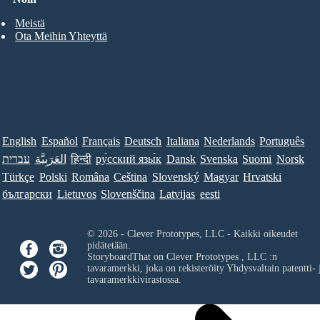
Meistä
Ota Meihin Yhteyttä
English
Español
Français
Deutsch
Italiana
Nederlands
Português
עברית
العَرَبِيَّة
हिन्दी
ру́сский язы́к
Dansk
Svenska
Suomi
Norsk
Türkçe
Polski
Româna
Ceština
Slovenský
Magyar
Hrvatski
български
Lietuvos
Slovenščina
Latvijas
eesti
© 2026 - Clever Prototypes, LLC - Kaikki oikeudet
pidätetään.
StoryboardThat on
Clever Prototypes , LLC
:n
tavaramerkki, joka on rekisteröity Yhdysvaltain patentti- 
tavaramerkkivirastossa.